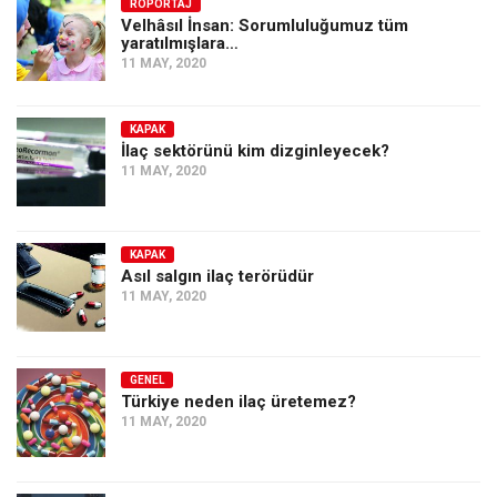
Amerika
RÖPORTAJ
Velhâsıl İnsan: Sorumluluğumuz tüm
yaratılmışlara…
Avustralya
11 MAY, 2020
Tarih
Düşünce
KAPAK
İlaç sektörünü kim dizginleyecek?
Dosyalar
11 MAY, 2020
KAPAK
Asıl salgın ilaç terörüdür
11 MAY, 2020
GENEL
Türkiye neden ilaç üretemez?
11 MAY, 2020