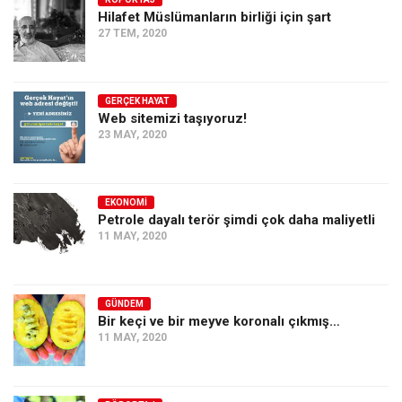
Hilafet Müslümanların birliği için şart
Ekonomi
27 TEM, 2020
Spor
Manzara
GERÇEK HAYAT
Sağlık
Web sitemizi taşıyoruz!
23 MAY, 2020
Gıda-Beslenme
Hayat
Türkiye
EKONOMI
Petrole dayalı terör şimdi çok daha maliyetli
Siyaset
11 MAY, 2020
Dünya
Avrupa
GÜNDEM
Asya
Bir keçi ve bir meyve koronalı çıkmış…
11 MAY, 2020
Afrika
İslam Dünyası