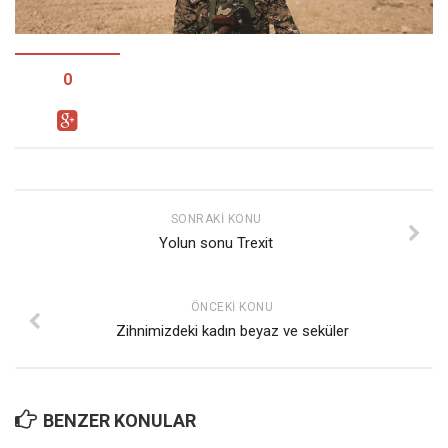
Facebook
Instagram
YouTube
0
Editörden
Yazarlar
Kemal Özer
Mahmut Toptaş
SONRAKI KONU
Yolun sonu Trexit
Yvonne Ridley
Barış Tarımcıoğlu
ÖNCEKI KONU
Ömer Kayani
Zihnimizdeki kadın beyaz ve seküler
Yusuf Armağan
Hasanali Yıldırım
Leyla Şerif Emin
BENZER KONULAR
Selçuk Türkyılmaz