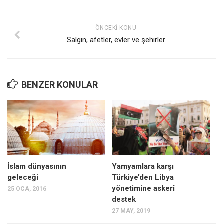
ÖNCEKI KONU
Salgın, afetler, evler ve şehirler
BENZER KONULAR
İslam dünyasının
Yamyamlara karşı
geleceği
Türkiye’den Libya
yönetimine askerî
25 OCA, 2016
destek
27 MAY, 2019