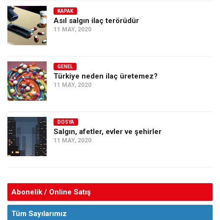
KAPAK
Asıl salgın ilaç terörüdür
11 MAY, 2020
GENEL
Türkiye neden ilaç üretemez?
11 MAY, 2020
DOSYA
Salgın, afetler, evler ve şehirler
11 MAY, 2020
Abonelik / Online Satış
Tüm Sayılarımız