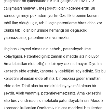
çalışmalar ön çalışmalardır. Klinik çalışmalar Faz1-2-3
Ekonomi
çalışmaları maliyetli, meşakkatli olan kademelerdir. Bu
Spor
sürece girmeyi pek istemiyorlar. Özellikle benim konum
Manzara
tabiî ilaç olduğu için, tabiî ilaçta patentleme biraz daha zor.
Çünkü tabiî olan bir üründe herhangi bir değişiklik
Sağlık
yapmazsanız, patentine izin vermezler.
Gıda-Beslenme
Hayat
İlaçların kimyevî olmasının sebebi, patentleyebilme
Türkiye
kolaylığıdır. Patentlediğiniz zaman o madde sizin oluyor.
Siyaset
Ama tabiattan elde ettiğiniz bir şey sizin olmuyor. Diyelim
Dünya
kersetin elde ettiniz, kansere iyi geldiğini söylediniz. Siz bu
kersetini elmadan elde ettiniz, bir başkası gider armuttan
Avrupa
elde eder. Tabiî olan bu molekül dünyaya mâl olmuş bir
Asya
şeydir, Allah yaratmış, patentleyemezsiniz. Ama kersetini
Afrika
alıp türevlendirirsen, o molekülü patentleyebilirsin. Mesela
İslam Dünyası
koronada kullanılan Oseltamivir’in ana maddesi bitkilerden