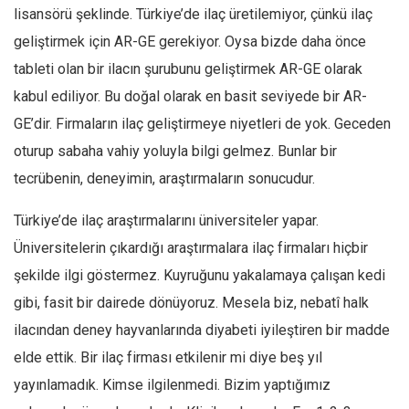
lisansörü şeklinde. Türkiye’de ilaç üretilemiyor, çünkü ilaç
Mehmet Ali Tekin
geliştirmek için AR-GE gerekiyor. Oysa bizde daha önce
Abir E. Nahas
tableti olan bir ilacın şurubunu geliştirmek AR-GE olarak
Amina S. Jenenkovic
kabul ediliyor. Bu doğal olarak en basit seviyede bir AR-
Bağdagül Öz
GE’dir. Firmaların ilaç geliştirmeye niyetleri de yok. Geceden
Esra Elönü
oturup sabaha vahiy yoluyla bilgi gelmez. Bunlar bir
tecrübenin, deneyimin, araştırmaların sonucudur.
» Yazar arşivi
Bu Sayı
Türkiye’de ilaç araştırmalarını üniversiteler yapar.
Tüm Sayılar
Üniversitelerin çıkardığı araştırmalara ilaç firmaları hiçbir
şekilde ilgi göstermez. Kuyruğunu yakalamaya çalışan kedi
Kategoriler
gibi, fasit bir dairede dönüyoruz. Mesela biz, nebatî halk
Kültür Sanat
ilacından deney hayvanlarında diyabeti iyileştiren bir madde
Kitap
elde ettik. Bir ilaç firması etkilenir mi diye beş yıl
Karisi kitap sualleri
yayınlamadık. Kimse ilgilenmedi. Bizim yaptığımız
7 soruda bu hafta