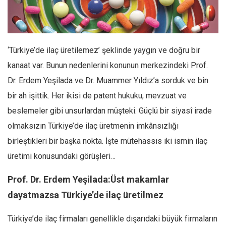
Facebook
Instagram
YouTube
‘Türkiye’de ilaç üretilemez’ şeklinde yaygın ve doğru bir
Editörden
kanaat var. Bunun nedenlerini konunun merkezindeki Prof.
Yazarlar
Dr. Erdem Yeşilada ve Dr. Muammer Yıldız’a sorduk ve bin
Kemal Özer
bir ah işittik. Her ikisi de patent hukuku, mevzuat ve
Mahmut Toptaş
beslemeler gibi unsurlardan müşteki. Güçlü bir siyasî irade
Yvonne Ridley
olmaksızın Türkiye’de ilaç üretmenin imkânsızlığı
birleştikleri bir başka nokta. İşte mütehassıs iki ismin ilaç
Barış Tarımcıoğlu
üretimi konusundaki görüşleri…
Ömer Kayani
Yusuf Armağan
Prof. Dr. Erdem Yeşilada:Üst makamlar
Hasanali Yıldırım
dayatmazsa Türkiye’de ilaç üretilmez
Leyla Şerif Emin
Türkiye’de ilaç firmaları genellikle dışarıdaki büyük firmaların
Selçuk Türkyılmaz