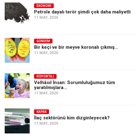
EKONOMI
Petrole dayalı terör şimdi çok daha maliyetli
11 MAY, 2020
GÜNDEM
Bir keçi ve bir meyve koronalı çıkmış…
11 MAY, 2020
RÖPORTAJ
Velhâsıl İnsan: Sorumluluğumuz tüm
yaratılmışlara…
11 MAY, 2020
KAPAK
İlaç sektörünü kim dizginleyecek?
11 MAY, 2020