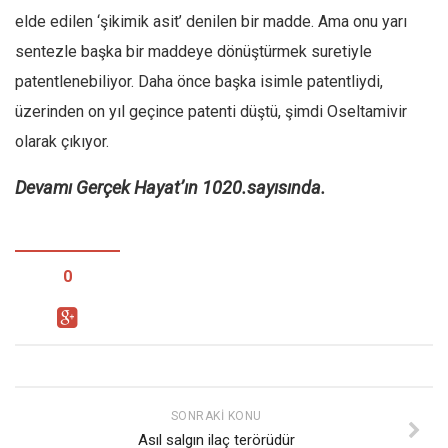
Amerika
elde edilen ‘şikimik asit’ denilen bir madde. Ama onu yarı
Avustralya
sentezle başka bir maddeye dönüştürmek suretiyle
Tarih
patentlenebiliyor. Daha önce başka isimle patentliydi,
Düşünce
üzerinden on yıl geçince patenti düştü, şimdi Oseltamivir
Dosyalar
olarak çıkıyor.
Devamı Gerçek Hayat’ın 1020.sayısında.
0
SONRAKI KONU
Asıl salgın ilaç terörüdür