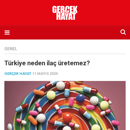
Anasayfa
GENEL
Hakkımızda
Türkiye neden ilaç üretemez?
Künye
GERÇEK HAYAT
11 MAYIS 2020
İletişim
Abone olmak istiyorum
Satış noktası listesi
Eksik sayıların temini
Sosyal Medya
Twitter