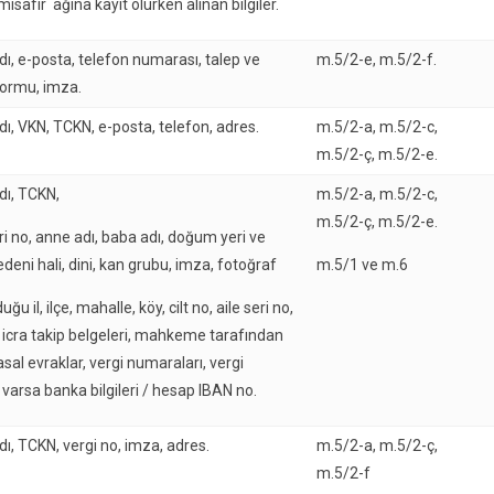
isafir ağına kayıt olurken alınan bilgiler.
dı, e-posta, telefon numarası, talep ve
m.5/2-e, m.5/2-f.
formu, imza.
dı, VKN, TCKN, e-posta, telefon, adres.
m.5/2-a, m.5/2-c,
m.5/2-ç, m.5/2-e.
dı, TCKN,
m.5/2-a, m.5/2-c,
m.5/2-ç, m.5/2-e.
ri no, anne adı, baba adı, doğum yeri ve
edeni hali, dini, kan grubu, imza, fotoğraf
m.5/1 ve m.6
duğu il, ilçe, mahalle, köy, cilt no, aile seri no,
i, icra takip belgeleri, mahkeme tarafından
yasal evraklar, vergi numaraları, vergi
, varsa banka bilgileri / hesap IBAN no.
dı, TCKN, vergi no, imza, adres.
m.5/2-a, m.5/2-ç,
m.5/2-f