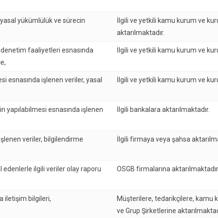
, yasal yükümlülük ve sürecin
İlgili ve yetkili kamu kurum ve ku
aktarılmaktadır.
e denetim faaliyetleri esnasında
İlgili ve yetkili kamu kurum ve kur
e,
i esnasında işlenen veriler, yasal
İlgili ve yetkili kamu kurum ve kur
in yapılabilmesi esnasında işlenen
İlgili bankalara aktarılmaktadır.
lenen veriler, bilgilendirme
İlgili firmaya veya şahsa aktarılm
l edenlerle ilgili veriler olay raporu
OSGB firmalarına aktarılmaktadır
iletişim bilgileri,
Müşterilere, tedarikçilere, kamu 
ve Grup Şirketlerine aktarılmaktad