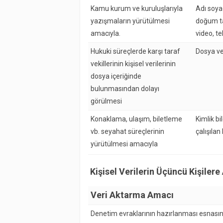
Kamu kurum ve kuruluşlarıyla
Adı soyad
yazışmaların yürütülmesi
doğum ta
amacıyla.
video, t
Hukuki süreçlerde karşı taraf
Dosya vey
vekillerinin kişisel verilerinin
dosya içeriğinde
bulunmasından dolayı
görülmesi
Konaklama, ulaşım, biletleme
Kimlik bil
vb. seyahat süreçlerinin
çalışılan
yürütülmesi amacıyla
Kişisel Verilerin Üçüncü Kişilere
Veri Aktarma Amacı
Denetim evraklarının hazırlanması esnasınd