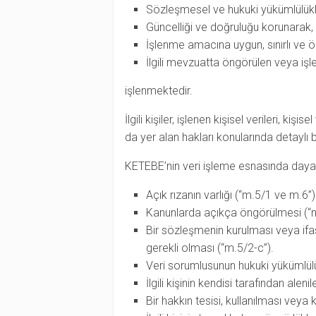
Sözleşmesel ve hukuki yükümlülükl
Güncelliği ve doğruluğu korunarak,
İşlenme amacına uygun, sınırlı ve öl
İlgili mevzuatta öngörülen veya iş
işlenmektedir.
İlgili kişiler, işlenen kişisel verileri, k
da yer alan hakları konularında detaylı 
KETEBE’nin veri işleme esnasında dayan
Açık rızanın varlığı (“m.5/1 ve m.6”)
Kanunlarda açıkça öngörülmesi (“m
Bir sözleşmenin kurulması veya ifası
gerekli olması (“m.5/2-c”).
Veri sorumlusunun hukuki yükümlülü
İlgili kişinin kendisi tarafından aleni
Bir hakkın tesisi, kullanılması veya