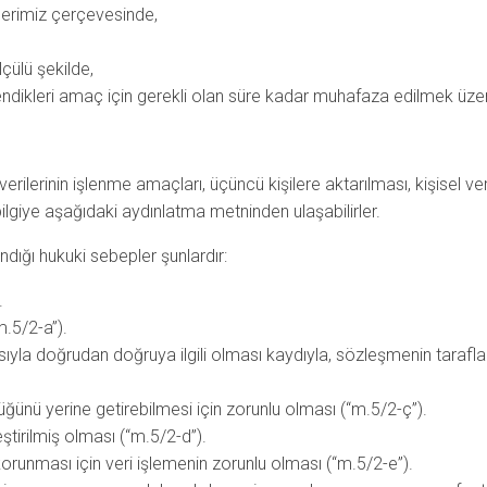
erimiz çerçevesinde,
çülü şekilde,
lendikleri amaç için gerekli olan süre kadar muhafaza edilmek üze
işisel verilerinin işlenme amaçları, üçüncü kişilere aktarılması, kişise
bilgiye aşağıdaki aydınlatma metninden ulaşabilirler.
dığı hukuki sebepler şunlardır:
.
.5/2-a”).
yla doğrudan doğruya ilgili olması kaydıyla, sözleşmenin tarafların
ğünü yerine getirebilmesi için zorunlu olması (“m.5/2-ç”).
leştirilmiş olması (“m.5/2-d”).
 korunması için veri işlemenin zorunlu olması (“m.5/2-e”).