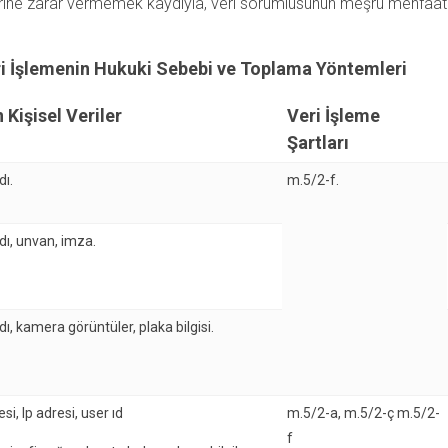
klerine zarar vermemek kaydıyla, veri sorumlusunun meşru menfaatle
Veri İşlemenin Hukuki Sebebi ve Toplama Yöntemleri
 Kişisel Veriler
Veri İşleme
Şartları
dı.
m.5/2-f.
dı, unvan, imza.
ı, kamera görüntüler, plaka bilgisi.
i, Ip adresi, user ıd
m.5/2-a, m.5/2-ç m.5/2-
f