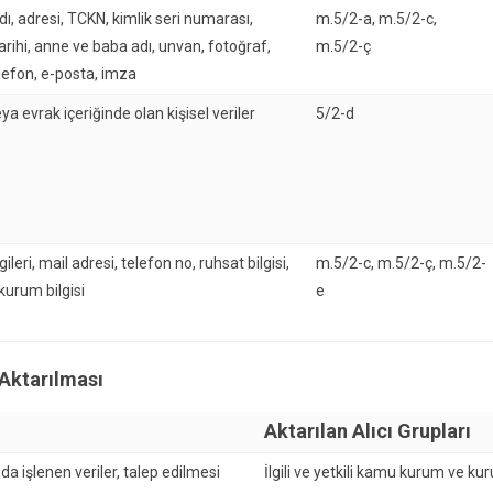
ı, adresi, TCKN, kimlik seri numarası,
m.5/2-a, m.5/2-c,
rihi, anne ve baba adı, unvan, fotoğraf,
m.5/2-ç
elefon, e-posta, imza
a evrak içeriğinde olan kişisel veriler
5/2-d
gileri, mail adresi, telefon no, ruhsat bilgisi,
m.5/2-c, m.5/2-ç, m.5/2-
 kurum bilgisi
e
 Aktarılması
Aktarılan Alıcı Grupları
a işlenen veriler, talep edilmesi
İlgili ve yetkili kamu kurum ve kur