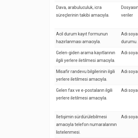
Dava, arabuluculuk, icra
Dosyasın
süreçlerinin takibi amacıyla.
veriler
Acil durum kayıt formunun
Adı soya
hazırlanması amacıyla.
durumu.
Gelen-giden arama kayıtlarının
Adı soyad
ilgili yerlere iletilmesi amacıyla.
Misafir randevu bilgilerinin ilgili
Adı soyad
yerlere iletilmesi amacıyla.
Gelen fax ve e-postaların ilgili
Adı soyad
yerlere iletilmesi amacıyla.
İletişimin sürdürülebilmesi
Adı soyad
amacıyla telefon numaralarının
listelenmesi.