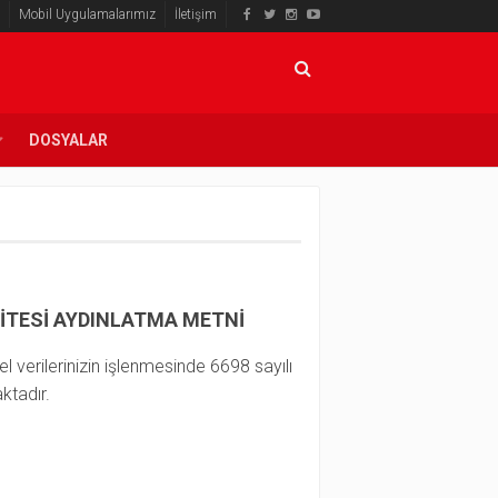
Mobil Uygulamalarımız
İletişim
DOSYALAR
SİTESİ AYDINLATMA METNİ
l verilerinizin işlenmesinde 6698 sayılı
ktadır.