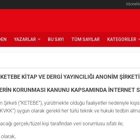
Abonelik
DEN
YAZARLAR
BU SAYI
TÜM SAYILAR
KATEGORILER
KETEBE KİTAP VE DERGİ YAYINCILIĞI ANONİM ŞİRKETİ
RİLERİN KORUNMASI KANUNU KAPSAMINDA İNTERNET 
 Şirketi (“KETEBE”), yürütmekte olduğu faaliyetler nedeniyle kişise
KVKK”) uygun olarak gerekli her türlü teknik ve hukuki tedbiri alma
cağı gerçek/tüzel kişi tarafından veri sorumlusu sıfatı ile;
 olarak,