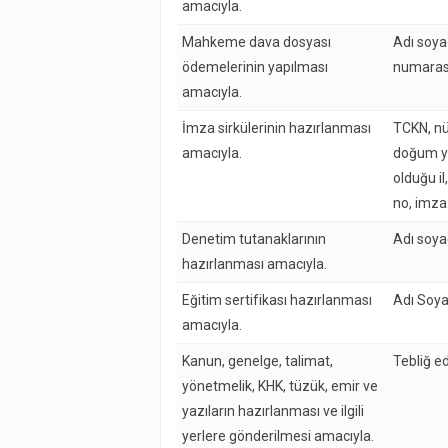
amacıyla.
Mahkeme dava dosyası
Adı soya
ödemelerinin yapılması
numaras
amacıyla.
İmza sirkülerinin hazırlanması
TCKN, nü
amacıyla.
doğum ye
olduğu il,
no, imza
Denetim tutanaklarının
Adı soya
hazırlanması amacıyla.
Eğitim sertifikası hazırlanması
Adı Soya
amacıyla.
Kanun, genelge, talimat,
Tebliğ e
yönetmelik, KHK, tüzük, emir ve
yazıların hazırlanması ve ilgili
yerlere gönderilmesi amacıyla.