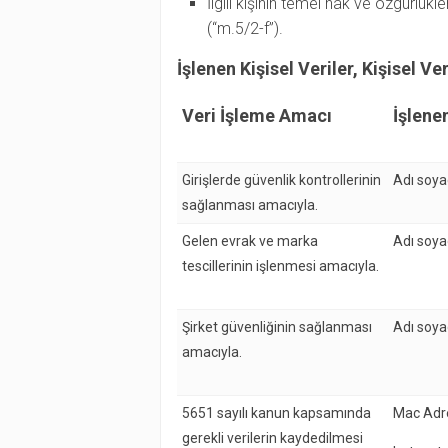
İlgili kişinin temel hak ve özgürlü
(“m.5/2-f”).
İşlenen Kişisel Veriler, Kişisel 
Veri İşleme Amacı
İşlenen
Girişlerde güvenlik kontrollerinin
Adı soya
sağlanması amacıyla.
Gelen evrak ve marka
Adı soya
tescillerinin işlenmesi amacıyla.
Şirket güvenliğinin sağlanması
Adı soyad
amacıyla.
5651 sayılı kanun kapsamında
Mac Adres
gerekli verilerin kaydedilmesi