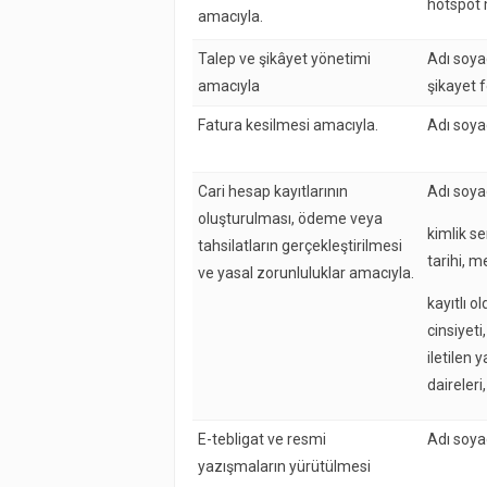
hotspot m
amacıyla.
Talep ve şikâyet yönetimi
Adı soya
amacıyla
şikayet 
Fatura kesilmesi amacıyla.
Adı soya
Cari hesap kayıtlarının
Adı soya
oluşturulması, ödeme veya
kimlik se
tahsilatların gerçekleştirilmesi
tarihi, m
ve yasal zorunluluklar amacıyla.
kayıtlı ol
cinsiyet
iletilen 
daireleri
E-tebligat ve resmi
Adı soya
yazışmaların yürütülmesi