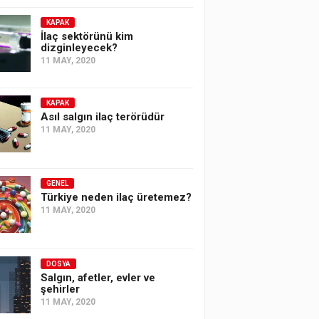
KAPAK
İlaç sektörünü kim
dizginleyecek?
11 MAY, 2020
KAPAK
Asıl salgın ilaç terörüdür
11 MAY, 2020
GENEL
Türkiye neden ilaç üretemez?
11 MAY, 2020
DOSYA
Salgın, afetler, evler ve
şehirler
11 MAY, 2020