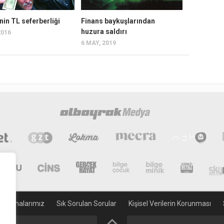
nin TL seferberliği
Finans baykuşlarından
huzura saldırı
2016
6 MAY, 2019
gulamalarımız
Sık Sorulan Sorular
Kişisel Verilerin Korunması