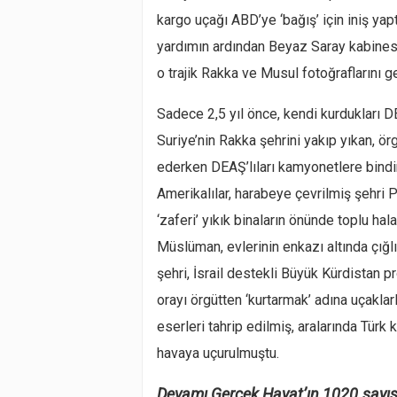
kargo uçağı ABD’ye ‘bağış’ için iniş yap
yardımın ardından Beyaz Saray kabinesi
o trajik Rakka ve Musul fotoğraflarını ge
Sadece 2,5 yıl önce, kendi kurdukları 
Suriye’nin Rakka şehrini yakıp yıkan, ö
ederken DEAŞ’lıları kamyonetlere bindir
Amerikalılar, harabeye çevrilmiş şehri 
‘zaferi’ yıkık binaların önünde toplu hal
Müslüman, evlerinin enkazı altında çığl
şehri, İsrail destekli Büyük Kürdistan p
orayı örgütten ‘kurtarmak’ adına uçaklar
eserleri tahrip edilmiş, aralarında Tür
havaya uçurulmuştu.
Devamı Gerçek Hayat’ın 1020.sayıs