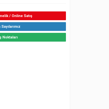
elik / Online Satış
 Sayılarımız
ş Noktaları