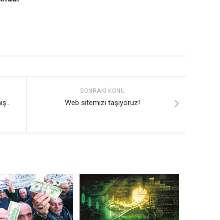
SONRAKI KONU
mış…
Web sitemizi taşıyoruz!