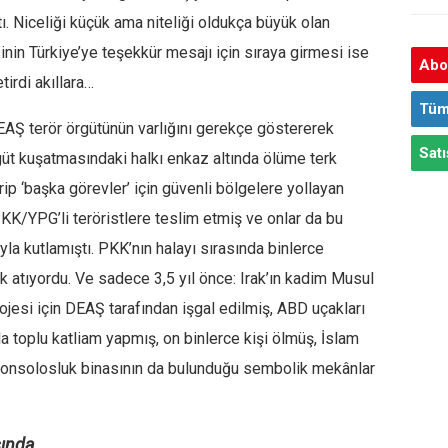
tı. Niceliği küçük ama niteliği oldukça büyük olan
nin Türkiye’ye teşekkür mesajı için sıraya girmesi ise
Abon
tirdi akıllara…
Tüm
DEAŞ terör örgütünün varlığını gerekçe göstererek
Satı
rgüt kuşatmasındaki halkı enkaz altında ölüme terk
ip ‘başka görevler’ için güvenli bölgelere yollayan
PKK/YPG’li teröristlere teslim etmiş ve onlar da bu
ayla kutlamıştı. PKK’nın halayı sırasında binlerce
ık atıyordu. Ve sadece 3,5 yıl önce: Irak’ın kadim Musul
rojesi için DEAŞ tarafından işgal edilmiş, ABD uçakları
la toplu katliam yapmış, on binlerce kişi ölmüş, İslam
k konsolosluk binasının da bulunduğu sembolik mekânlar
ında.