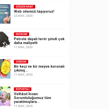
GERÇEK HAYAT
Web sitemizi taşıyoruz!
23 MAY, 2020
EKONOMI
Petrole dayalı terör şimdi çok
daha maliyetli
11 MAY, 2020
GÜNDEM
Bir keçi ve bir meyve koronalı
çıkmış…
11 MAY, 2020
RÖPORTAJ
Velhâsıl İnsan:
Sorumluluğumuz tüm
yaratılmışlara…
11 MAY, 2020