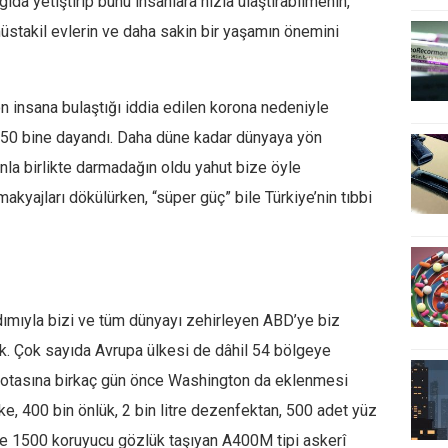
ıda yetiştirip bunu insanlara hızla ulaştırabilmenin,
üstakil evlerin ve daha sakin bir yaşamın önemini
on insana bulaştığı iddia edilen korona nedeniyle
 250 bine dayandı. Daha düne kadar dünyaya yön
ınla birlikte darmadağın oldu yahut bize öyle
makyajları dökülürken, “süper güç” bile Türkiye’nin tıbbi
dımıyla bizi ve tüm dünyayı zehirleyen ABD’ye biz
k. Çok sayıda Avrupa ülkesi de dâhil 54 bölgeye
n rotasına birkaç gün önce Washington da eklenmesi
ke, 400 bin önlük, 2 bin litre dezenfektan, 500 adet yüz
le 1500 koruyucu gözlük taşıyan A400M tipi askerî