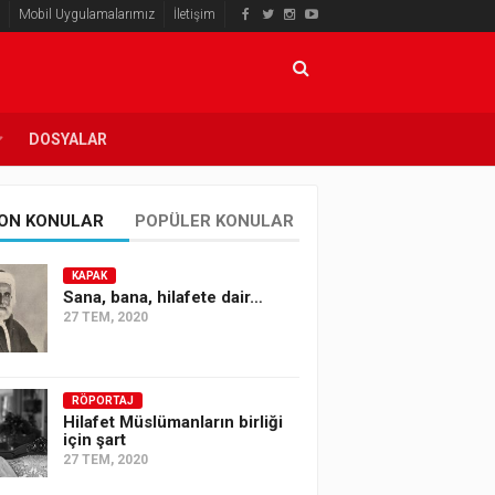
Mobil Uygulamalarımız
İletişim
DOSYALAR
ON KONULAR
POPÜLER KONULAR
KAPAK
Sana, bana, hilafete dair…
27 TEM, 2020
RÖPORTAJ
Hilafet Müslümanların birliği
için şart
27 TEM, 2020