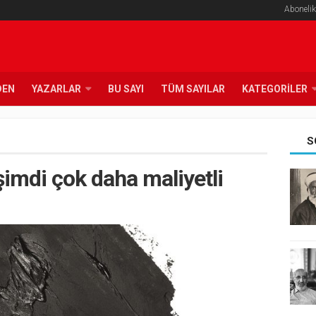
Abonelik
DEN
YAZARLAR
BU SAYI
TÜM SAYILAR
KATEGORILER
S
 şimdi çok daha maliyetli