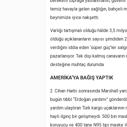
bereketli toprağa yaslanmanın, güvenli g
temiz havayla gelen sağlığın, bahçeli m
beynimize iyice nakşetti.
Varlığı tartışmalı olduğu hâlde 3,5 mily
öldüğü açıklananların sayısı şimdiden
verdiğini iddia eden ‘süper güç’ler salg
pazarlanıyor. Tek dişi kalmış canavarın 
desteğine muhtaç durumda.
AMERİKA’YA BAĞIŞ YAPTIK
2. Cihan Harbi sonrasında Marshall yar
bugün tıbbî “Erdoğan yardımı” gönderdi
yardım ulaştıran Türk kargo uçaklarını
hayli ilginç bir gelişmeydi. 500 bin mas
koruyucu ve 400 tane N95 tipi maske i