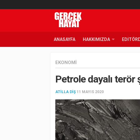
ANASAYFA
HAKKIMIZDA
EDITÖR
EKONOMI
Petrole dayalı terör
ATILLA DIŞ
11 MAYIS 2020