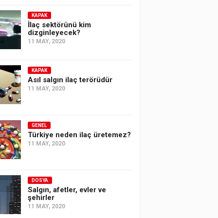
KAPAK
İlaç sektörünü kim
dizginleyecek?
11 MAY, 2020
KAPAK
Asıl salgın ilaç terörüdür
11 MAY, 2020
GENEL
Türkiye neden ilaç üretemez?
11 MAY, 2020
DOSYA
Salgın, afetler, evler ve
şehirler
11 MAY, 2020