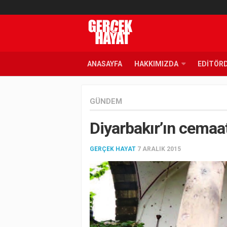
ANASAYFA
HAKKIMIZDA
EDITÖR
GÜNDEM
Diyarbakır’ın cemaat
GERÇEK HAYAT
7 ARALIK 2015