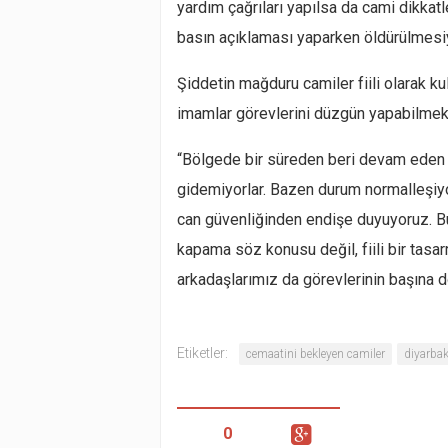
yardım çağrıları yapılsa da cami dikkatl
basın açıklaması yaparken öldürülmesiy
Şiddetin mağduru camiler fiili olarak ku
imamlar görevlerini düzgün yapabilmek i
“Bölgede bir süreden beri devam eden bi
gidemiyorlar. Bazen durum normalleşiyor
can güvenliğinden endişe duyuyoruz. B
kapama söz konusu değil, fiili bir tasa
arkadaşlarımız da görevlerinin başına 
Etiketler:
cemaatini bekleyen camiler
diyarbak
0