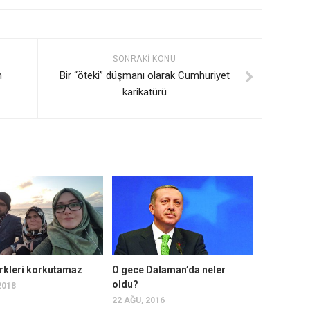
SONRAKI KONU
n
Bir “öteki” düşmanı olarak Cumhuriyet
karikatürü
ürkleri korkutamaz
O gece Dalaman’da neler
oldu?
2018
22 AĞU, 2016