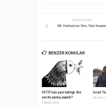
ÖNCEKI KONU
Mr. Holmes’un Sırrı, Yani İnsanı
BENZER KONULAR
FETÖ’nün yeni taktiği: Biz
İsrail T
nerde yanlış yaptık?
29 OCA, 
5 MAR, 2018