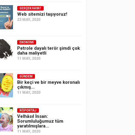
GERÇEK HAYAT
Web sitemizi taşıyoruz!
23 MAY, 2020
EKONOMI
Petrole dayalı terör şimdi çok
daha maliyetli
11 MAY, 2020
GÜNDEM
Bir keçi ve bir meyve koronalı
çıkmış…
11 MAY, 2020
RÖPORTAJ
Velhâsıl İnsan:
Sorumluluğumuz tüm
yaratılmışlara…
11 MAY, 2020