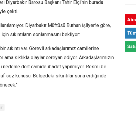
eri Diyarbakır Barosu Başkanı Tahir Elçi’nin burada
le çekti.
Abon
llanılamıyor. Diyarbakır Müftüsü Burhan İşliyen’e göre,
Tüm
çin sıkıntıların sonlanmasını bekliyor:
Satı
r sıkıntı var. Görevli arkadaşlarımız camilerine
 ama sıklıkla olaylar cereyan ediyor. Arkadaşlarımızın
u nedenle dört camide ibadet yapılmıyor. Resmi bir
rruf söz konusu. Bölgedeki sıkıntılar sona erdiğinde
dönecek.”
ır