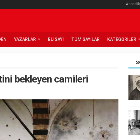
Abonelik
DEN
YAZARLAR
BU SAYI
TÜM SAYILAR
KATEGORILER
S
ini bekleyen camileri