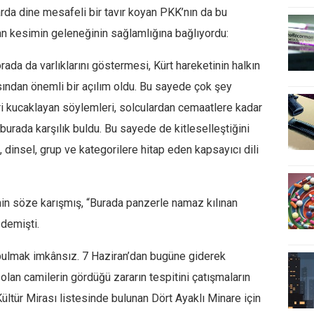
arda dine mesafeli bir tavır koyan PKK’nın da bu
n kesimin geleneğinin sağlamlığına bağlıyordu:
orada da varlıklarını göstermesi, Kürt hareketinin halkın
sından önemli bir açılım oldu. Bu sayede çok şey
leri kucaklayan söylemleri, solculardan cemaatlere kadar
urada karşılık buldu. Bu sayede de kitleselleştiğini
 dinsel, grup ve kategorilere hitap eden kapsayıcı dili
n söze karışmış, “Burada panzerle namaz kılınan
 demişti.
 bulmak imkânsız. 7 Haziran’dan bugüne giderek
olan camilerin gördüğü zararın tespitini çatışmaların
ltür Mirası listesinde bulunan Dört Ayaklı Minare için