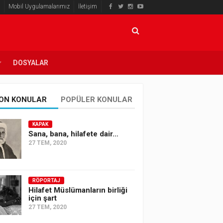
Mobil Uygulamalarımız
İletişim
DOSYALAR
ON KONULAR
POPÜLER KONULAR
KAPAK
Sana, bana, hilafete dair…
27 TEM, 2020
RÖPORTAJ
Hilafet Müslümanların birliği
için şart
27 TEM, 2020