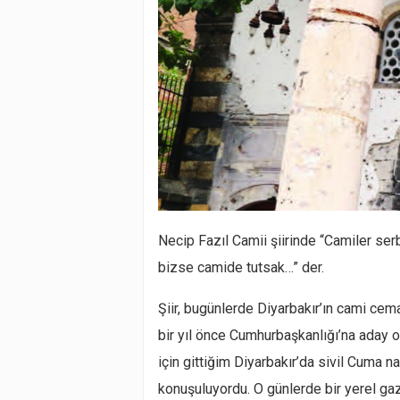
Necip Fazıl Camii şiirinde “Camiler se
bizse camide tutsak…” der.
Şiir, bugünlerde Diyarbakır’ın cami cema
bir yıl önce Cumhurbaşkanlığı’na aday o
için gittiğim Diyarbakır’da sivil Cuma n
konuşuluyordu. O günlerde bir yerel g