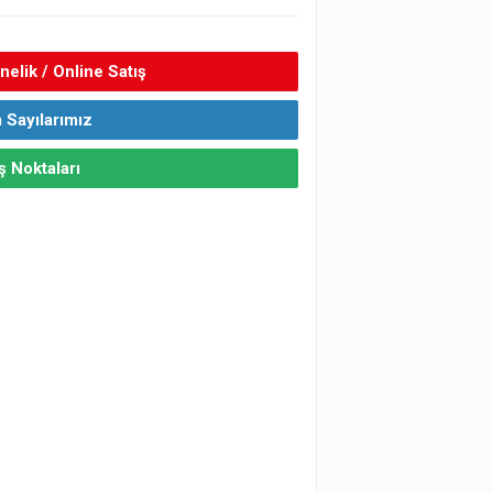
elik / Online Satış
 Sayılarımız
ş Noktaları