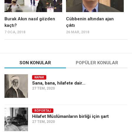
Burak Akın nasıl gözden
Cübbenin altından ajan
kaçtı?
çıktı
7 OCA, 2018
26 MAR, 2018
SON KONULAR
POPÜLER KONULAR
KAPAK
Sana, bana, hilafete dair…
27 TEM, 2020
RÖPORTAJ
Hilafet Müslümanların birliği için şart
27 TEM, 2020