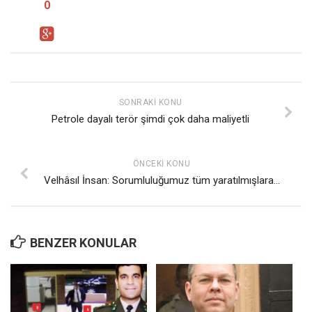
Amerika
0
Avustralya
Tarih
Düşünce
Dosyalar
SONRAKI KONU
Petrole dayalı terör şimdi çok daha maliyetli
ÖNCEKI KONU
Velhâsıl İnsan: Sorumluluğumuz tüm yaratılmışlara…
BENZER KONULAR