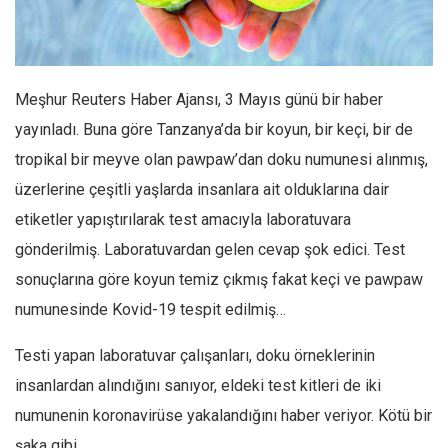
Facebook
Instagram
YouTube
Meşhur Reuters Haber Ajansı, 3 Mayıs günü bir haber
Editörden
yayınladı. Buna göre Tanzanya’da bir koyun, bir keçi, bir de
Yazarlar
tropikal bir meyve olan pawpaw’dan doku numunesi alınmış,
Kemal Özer
üzerlerine çeşitli yaşlarda insanlara ait olduklarına dair
Mahmut Toptaş
etiketler yapıştırılarak test amacıyla laboratuvara
Yvonne Ridley
gönderilmiş. Laboratuvardan gelen cevap şok edici. Test
sonuçlarına göre koyun temiz çıkmış fakat keçi ve pawpaw
Barış Tarımcıoğlu
numunesinde Kovid-19 tespit edilmiş…
Ömer Kayani
Yusuf Armağan
Testi yapan laboratuvar çalışanları, doku örneklerinin
Hasanali Yıldırım
insanlardan alındığını sanıyor, eldeki test kitleri de iki
Leyla Şerif Emin
numunenin koronavirüse yakalandığını haber veriyor. Kötü bir
şaka gibi…
Selçuk Türkyılmaz