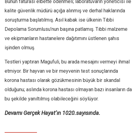
Bunun faturası elbette ödenmeli; laboratuvarın yöneticisi ile
Ekonomi
kalite güvenlik müdürü açığa alınmış ve derhal haklarında
Spor
soruşturma başlatılmış. Asıl kabak ise ülkenin Tıbbi
Manzara
Depolama Sorumlusu’nun başına patlamış. Tıbbi malzeme
Sağlık
ve ekipmanların hastanelere dağıtımını üstlenen şahıs
işinden olmuş.
Gıda-Beslenme
Hayat
Testleri yaptıran Magufuli, bu arada mesajını vermeyi ihmal
Türkiye
etmiyor. Bir hayvan ve bir meyvenin test sonuçlarında
Siyaset
korona hastası olarak gözükmesinin büyük bir skandal
Dünya
olduğunu; aslında korona hastası olmayan bazı insanların da
bu şekilde yanıltılmış olabileceğini söylüyor.
Avrupa
Asya
Devamı Gerçek Hayat’ın 1020.sayısında.
Afrika
İslam Dünyası