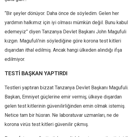
Mehmet Ali Tekin
“Bir şeyler dönüyor. Daha önce de söyledim. Gelen her
Abir E. Nahas
yardımın halkımız için iyi olması mümkün değil. Bunu kabul
Amina S. Jenenkovic
edemeyiz” diyen Tanzanya Devlet Başkanı John Magufuli
Bağdagül Öz
kızgın. Magufuli’nin söylediğine göre korona test kitleri
dışarıdan ithal edilmiş. Ancak hangi ülkeden alındığı ifşa
Esra Elönü
edilmiyor.
» Yazar arşivi
Bu Sayı
TESTİ BAŞKAN YAPTIRDI
Tüm Sayılar
Testleri yaptıran bizzat Tanzanya Devlet Başkanı Magufuli.
Kategoriler
Başkan, Emniyet güçlerine emir vermiş; ülkeye dışardan
Kültür Sanat
gelen test kitlerinin güvenilirliğinden emin olmak istemiş.
Kitap
Netice tam bir hüsran. Ne laboratuvar uzmanları, ne de
korona virüs test kitleri güvenilir çıkmış.
Karisi kitap sualleri
7 soruda bu hafta