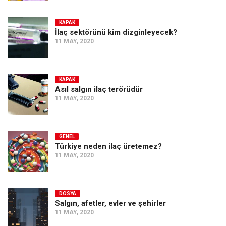
KAPAK
İlaç sektörünü kim dizginleyecek?
11 MAY, 2020
KAPAK
Asıl salgın ilaç terörüdür
11 MAY, 2020
GENEL
Türkiye neden ilaç üretemez?
11 MAY, 2020
DOSYA
Salgın, afetler, evler ve şehirler
11 MAY, 2020