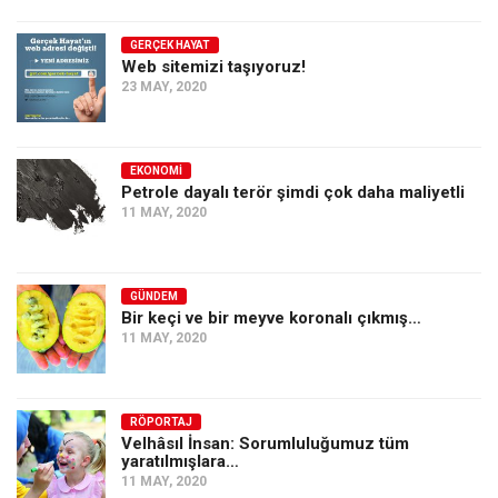
GERÇEK HAYAT
Web sitemizi taşıyoruz!
23 MAY, 2020
EKONOMI
Petrole dayalı terör şimdi çok daha maliyetli
11 MAY, 2020
GÜNDEM
Bir keçi ve bir meyve koronalı çıkmış…
11 MAY, 2020
RÖPORTAJ
Velhâsıl İnsan: Sorumluluğumuz tüm
yaratılmışlara…
11 MAY, 2020