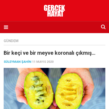
Anasayfa
GÜNDEM
Hakkımızda
Bir keçi ve bir meyve koronalı çıkmış…
Künye
SÜLEYMAN ŞAHIN
11 MAYIS 2020
İletişim
Abone olmak istiyorum
Satış noktası listesi
Eksik sayıların temini
Sosyal Medya
Twitter