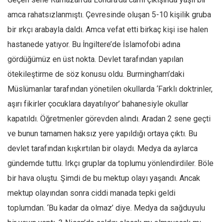
amca rahatsızlanmıştı. Çevresinde oluşan 5-10 kişilik gruba
bir ırkçı arabayla daldı. Amca vefat etti birkaç kişi ise halen
hastanede yatıyor. Bu İngiltere’de İslamofobi adına
gördüğümüz en üst nokta. Devlet tarafından yapılan
ötekileştirme de söz konusu oldu. Burmingham’daki
Müslümanlar tarafından yönetilen okullarda ‘Farklı doktrinler,
aşırı fikirler çocuklara dayatılıyor’ bahanesiyle okullar
kapatıldı. Öğretmenler görevden alındı. Aradan 2 sene geçti
ve bunun tamamen haksız yere yapıldığı ortaya çıktı. Bu
devlet tarafından kışkırtılan bir olaydı. Medya da aylarca
gündemde tuttu. Irkçı gruplar da toplumu yönlendirdiler. Böle
bir hava oluştu. Şimdi de bu mektup olayı yaşandı. Ancak
mektup olayından sonra ciddi manada tepki geldi
toplumdan. ‘Bu kadar da olmaz’ diye. Medya da sağduyulu