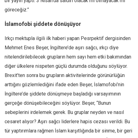
bir yayın yaptı. 3 Nisan’da saldırı olacak mı olmayacak mı
göreceğiz.”
İslamofobi şiddete dönüşüyor
Irkçı mektupla ilgili ilk haberi yapan Pesrpektif dergisinden
Mehmet Enes Beşer, İngiltere’de aşırı sağcı, ırkçı diye
nitelendirilebilecek grupların hem sayı hem etki bakımından
diğer ülkelere nispeten güçlü durumda olduğunu söylüyor.
Brexit’ten sonra bu grupların aktivitelerinde görünürlüğün
arttığını gözlemlediğini ifade eden Beşer, İslamofobi’nin
İngiltere’de şiddete dönüşmeye başladığı varsayımının
gerçeğe dönüşebileceğini söylüyor. Beşer, “Bunun
sebeplerini irdelemek gerek. Bu gruplar neyden ve nasıl
cesaret alıyor? Aşırı sağcı liderlere hapis cezası verildi. Bu
tür yaptırımlara rağmen İslam karşıtlığında bir sinme, bir geri