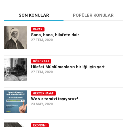
SON KONULAR
POPÜLER KONULAR
KAPAK
Sana, bana, hilafete dair…
27 TEM, 2020
RÖPORTAJ
Hilafet Müslümanların birliği için şart
27 TEM, 2020
GERÇEK HAYAT
Web sitemizi taşıyoruz!
23 MAY, 2020
EKONOMI