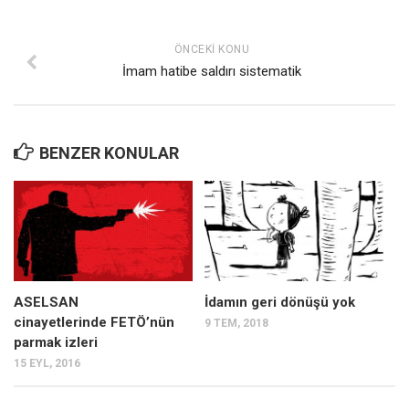
ÖNCEKI KONU
İmam hatibe saldırı sistematik
BENZER KONULAR
ASELSAN
İdamın geri dönüşü yok
cinayetlerinde FETÖ’nün
9 TEM, 2018
parmak izleri
15 EYL, 2016