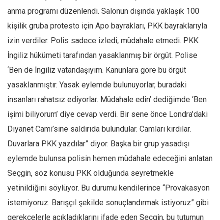
anma programı düzenlendi. Salonun dışında yaklaşık 100
kişilik gruba protesto için Apo bayrakları, PKK bayraklarıyla
izin verdiler. Polis sadece izledi, müdahale etmedi. PKK
İngiliz hükümeti tarafından yasaklanmış bir örgüt. Polise
‘Ben de İngiliz vatandaşıyım. Kanunlara göre bu örgüt
yasaklanmıştır. Yasak eylemde bulunuyorlar, buradaki
insanları rahatsız ediyorlar. Müdahale edin’ dediğimde ‘Ben
işimi biliyorum’ diye cevap verdi. Bir sene önce Londra’daki
Diyanet Cami’sine saldırıda bulundular. Camları kırdılar.
Duvarlara PKK yazdılar” diyor. Başka bir grup yasadışı
eylemde bulunsa polisin hemen müdahale edeceğini anlatan
Seçgin, söz konusu PKK olduğunda seyretmekle
yetinildiğini söylüyor. Bu durumu kendilerince “Provakasyon
istemiyoruz. Barışçıl şekilde sonuçlandırmak istiyoruz” gibi
gerekçelerle açıkladıklarını ifade eden Seçgin, bu tutumun