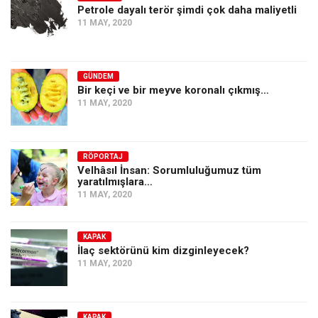
Petrole dayalı terör şimdi çok daha maliyetli
11 MAY, 2020
GÜNDEM
Bir keçi ve bir meyve koronalı çıkmış…
11 MAY, 2020
RÖPORTAJ
Velhâsıl İnsan: Sorumluluğumuz tüm
yaratılmışlara…
11 MAY, 2020
KAPAK
İlaç sektörünü kim dizginleyecek?
11 MAY, 2020
KAPAK