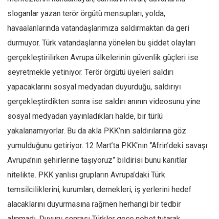
sloganlar yazan terör örgütü mensupları, yolda,
Mehmet Ali Tekin
havaalanlarında vatandaşlarımıza saldırmaktan da geri
Abir E. Nahas
durmuyor. Türk vatandaşlarına yönelen bu şiddet olayları
Amina S. Jenenkovic
gerçekleştirilirken Avrupa ülkelerinin güvenlik güçleri ise
Bağdagül Öz
seyretmekle yetiniyor. Terör örgütü üyeleri saldırı
Esra Elönü
yapacaklarını sosyal medyadan duyurduğu, saldırıyı
» Yazar arşivi
gerçekleştirdikten sonra ise saldırı anının videosunu yine
Bu Sayı
sosyal medyadan yayınladıkları halde, bir türlü
yakalanamıyorlar. Bu da akla PKK’nın saldırılarına göz
Tüm Sayılar
yumulduğunu getiriyor. 12 Mart’ta PKK’nın “Afrin’deki savaşı
Kategoriler
Avrupa’nın şehirlerine taşıyoruz” bildirisi bunu kanıtlar
Kültür Sanat
nitelikte. PKK yanlısı grupların Avrupa’daki Türk
Kitap
temsilciliklerini, kurumları, dernekleri, iş yerlerini hedef
Karisi kitap sualleri
alacaklarını duyurmasına rağmen herhangi bir tedbir
7 soruda bu hafta
alınmadı. Duyuru sonrası Türkler gece nöbet tutarak