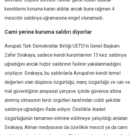
Ekonomi
kendilerini koruma kararı aldılar ancak buna rağmen 4
Spor
mescitin saldırıya uğramasına engel olunamadı.
Manzara
Cami yerine kuruma saldırı diyorlar
Sağlık
Avrupalı Türk Demokratlar Birliği UETD’in Genel Başkanı
Gıda-Beslenme
Zafer Sırakaya, sadece kendi kurumlarının 13 kez saldırıya
Hayat
uğradığını ancak hiçbir saldırının failinin yakalanmadığını
Türkiye
söylüyor. Sırakaya, bu saldırılarla Avrupa’nın kendi temel
Siyaset
değerleri olan düşünce özgürlüğü, inanç özgürlüğü ve can ve
Dünya
mal güvenliğinin anayasal çerçeve içinde güvence altına
Avrupa
alınmış olmasının terör örgütleri tarafından ciddi şekilde
Asya
saldırıya uğradığını ifade ediyor. Özellikle ibadet
Afrika
özgürlüğünün tamamen elimine edilmeye çalışıldığı anlatan
İslam Dünyası
Sırakaya, Alman medyasının da özellikle mescit ya da cami