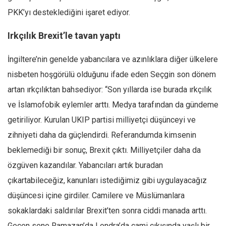
PKK’yı desteklediğini işaret ediyor.
Irkçılık Brexit’le tavan yaptı
İngiltere’nin genelde yabancılara ve azınlıklara diğer ülkelere
nisbeten hoşgörülü olduğunu ifade eden Seçgin son dönem
artan ırkçılıktan bahsediyor: “Son yıllarda ise burada ırkçılık
ve İslamofobik eylemler arttı. Medya tarafından da gündeme
getiriliyor. Kurulan UKIP partisi milliyetçi düşünceyi ve
zihniyeti daha da güçlendirdi. Referandumda kimsenin
beklemediği bir sonuç, Brexit çıktı. Milliyetçiler daha da
özgüven kazandılar. Yabancıları artık buradan
çıkartabileceğiz, kanunları istediğimiz gibi uygulayacağız
düşüncesi içine girdiler. Camilere ve Müslümanlara
sokaklardaki saldırılar Brexit’ten sonra ciddi manada arttı.
Geçen sene Ramazan’da Londra’da cami çıkışında yaşlı bir