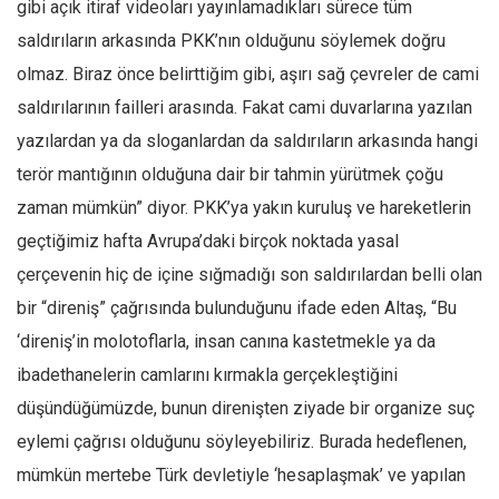
gibi açık itiraf videoları yayınlamadıkları sürece tüm
saldırıların arkasında PKK’nın olduğunu söylemek doğru
olmaz. Biraz önce belirttiğim gibi, aşırı sağ çevreler de cami
saldırılarının failleri arasında. Fakat cami duvarlarına yazılan
yazılardan ya da sloganlardan da saldırıların arkasında hangi
terör mantığının olduğuna dair bir tahmin yürütmek çoğu
zaman mümkün” diyor. PKK’ya yakın kuruluş ve hareketlerin
geçtiğimiz hafta Avrupa’daki birçok noktada yasal
çerçevenin hiç de içine sığmadığı son saldırılardan belli olan
bir “direniş” çağrısında bulunduğunu ifade eden Altaş, “Bu
‘direniş’in molotoflarla, insan canına kastetmekle ya da
ibadethanelerin camlarını kırmakla gerçekleştiğini
düşündüğümüzde, bunun direnişten ziyade bir organize suç
eylemi çağrısı olduğunu söyleyebiliriz. Burada hedeflenen,
mümkün mertebe Türk devletiyle ‘hesaplaşmak’ ve yapılan