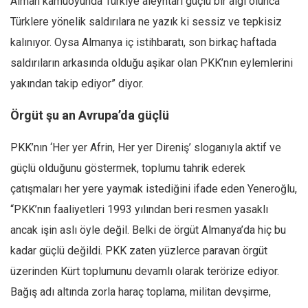
Alman kamuoyunda Türkiye aleyhtarı güçlü bir algı olunca
Türklere yönelik saldırılara ne yazık ki sessiz ve tepkisiz
kalınıyor. Oysa Almanya iç istihbaratı, son birkaç haftada
saldırıların arkasında olduğu aşikar olan PKK’nın eylemlerini
yakından takip ediyor” diyor.
Örgüt şu an Avrupa’da güçlü
PKK’nın ‘Her yer Afrin, Her yer Direniş’ sloganıyla aktif ve
güçlü olduğunu göstermek, toplumu tahrik ederek
çatışmaları her yere yaymak istediğini ifade eden Yeneroğlu,
“PKK’nın faaliyetleri 1993 yılından beri resmen yasaklı
ancak işin aslı öyle değil. Belki de örgüt Almanya’da hiç bu
kadar güçlü değildi. PKK zaten yüzlerce paravan örgüt
üzerinden Kürt toplumunu devamlı olarak terörize ediyor.
Bağış adı altında zorla haraç toplama, militan devşirme,