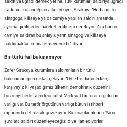
saldırıya uğradı demek yerine, Türk kurumları saldırıya uğradı
Amerika
ifadesini kullandığının altını çiziyor. Sırakaya “Herhangi bir
Avustralya
sinagoga, kiliseye ya da camiye yapılan saldırı arasında
Tarih
ayrıma gidilmeden hareket edilmesi gerekiyor. Zira bugün
Düşünce
camiye saldıran bu anlayış yarın sinagog ve kiliseye
Dosyalar
saldırmaktan imtina etmeyecektir” diyor.
Bir türlü fail bulunamıyor
Zafer Sırakaya, kurumlara saldıranların bir türlü
bulunamadığına dikkat çekiyor: “Öyle bir durumla karşı
karşıyayız ki yaşadığımız ülkenin demokratik düzenini
bozmayı hedef alan kapitalist Marksist bir terör örgütünün
varlığı var. Bu terör örgütünün varlığı bütün istihbari
raporlarda net olarak gözüküyor. Bu insanlar alenen ‘Yarın
şuralara saldırı düzenleyeceğiz’ diye ilan ediyorlar.