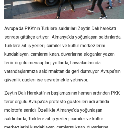
Facebook
Instagram
YouTube
Avrupa’da PKK’nın Türklere saldırıları Zeytin Dalı harekatı
Editörden
sonrası gittikçe artıyor. Almanya’da yoğunlaşan saldırılarda,
Yazarlar
Türklere ait iş yerleri, camiler ve kültür merkezlerini
Kemal Özer
kundaklayan, camlarını kıran, duvarlarına sloganlar yazan
Mahmut Toptaş
terör örgütü mensupları, yollarda, havaalanlarında
Yvonne Ridley
vatandaşlarımıza saldırmaktan da geri durmuyor. Avrupa’nın
güvenlik güçleri ise seyretmekle yetiniyor.
Barış Tarımcıoğlu
Ömer Kayani
Zeytin Dalı Harekatı’nın başlamasının hemen ardından PKK
Yusuf Armağan
terör örgütü Avrupa’da protesto gösterileri adı altında
Hasanali Yıldırım
molotofa sarıldı. Özellikle Almanya’da yoğunlaşan
Leyla Şerif Emin
saldırılarda, Türklere ait iş yerleri, camiler ve kültür
merkezlerini kundaklayan, camlarını kıran, duvarlarına
Selçuk Türkyılmaz