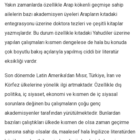
Yakın zamanlarda özellikle Arap kökenli geçmişe sahip
Ekonomi
ailelerin bazı akademisyen üyeleri Arapların kıtadaki
Spor
entegrasyonu üzerine doktora tezleri ve çeşitli kitaplar
Manzara
yazmışlardır. Bu durum özellikle kıtadaki Yahudiler üzerine
Sağlık
yapılan çalışmaları kısmen dengelese de hala bu konuda
Gıda-Beslenme
çok boyutlu bakış açılarıyla yapılmış ciddi bir literatür
Hayat
eksikliği vardır.
Türkiye
Son dönemde Latin Amerika’dan Mısır, Türkiye, İran ve
Siyaset
Körfez ülkelerine yönelik ilgi artmaktadır. Özellikle dış
Dünya
politika, iç siyaset, ekonomi ve kısmen de iç siyasal
Avrupa
sorunlara değinen bu çalışmaların çoğu genç
Asya
akademisyenler tarafından yürütülmektedir. Bunlardan
Afrika
bazıları çalıştıkları ülkede kısmen de olsa zaman geçirme
İslam Dünyası
şansına sahip olsalar da, maalesef hala İngilizce literatürden