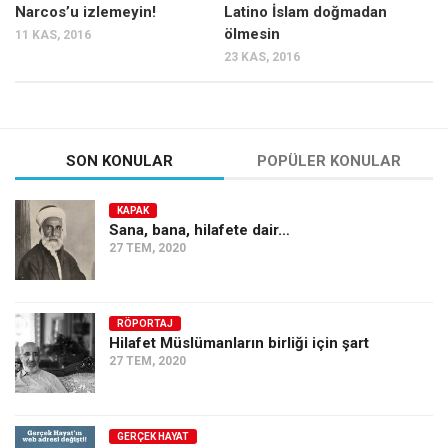
Narcos’u izlemeyin!
Latino İslam doğmadan
ölmesin
11 KAS, 2016
23 KAS, 2016
SON KONULAR
POPÜLER KONULAR
KAPAK
Sana, bana, hilafete dair…
27 TEM, 2020
RÖPORTAJ
Hilafet Müslümanların birliği için şart
27 TEM, 2020
GERÇEK HAYAT