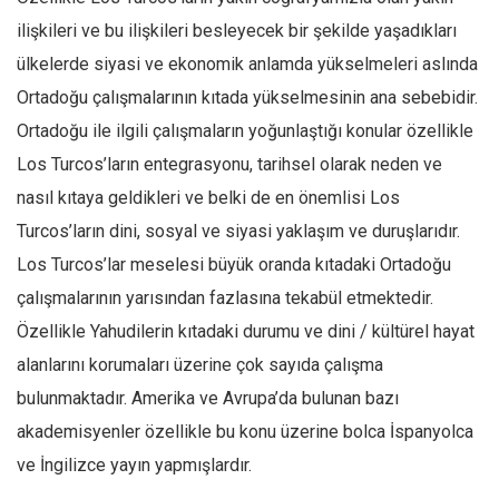
ilişkileri ve bu ilişkileri besleyecek bir şekilde yaşadıkları
Mehmet Ali Tekin
ülkelerde siyasi ve ekonomik anlamda yükselmeleri aslında
Abir E. Nahas
Ortadoğu çalışmalarının kıtada yükselmesinin ana sebebidir.
Amina S. Jenenkovic
Ortadoğu ile ilgili çalışmaların yoğunlaştığı konular özellikle
Bağdagül Öz
Los Turcos’ların entegrasyonu, tarihsel olarak neden ve
Esra Elönü
nasıl kıtaya geldikleri ve belki de en önemlisi Los
» Yazar arşivi
Turcos’ların dini, sosyal ve siyasi yaklaşım ve duruşlarıdır.
Bu Sayı
Los Turcos’lar meselesi büyük oranda kıtadaki Ortadoğu
çalışmalarının yarısından fazlasına tekabül etmektedir.
Tüm Sayılar
Özellikle Yahudilerin kıtadaki durumu ve dini / kültürel hayat
Kategoriler
alanlarını korumaları üzerine çok sayıda çalışma
Kültür Sanat
bulunmaktadır. Amerika ve Avrupa’da bulunan bazı
Kitap
akademisyenler özellikle bu konu üzerine bolca İspanyolca
Karisi kitap sualleri
ve İngilizce yayın yapmışlardır.
7 soruda bu hafta