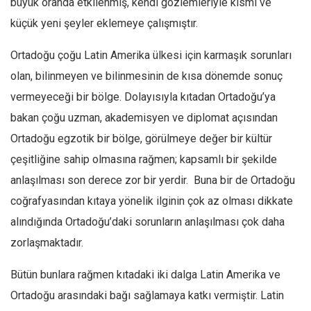
büyük oranda etkilenmiş, kendi gözlemleriyle kısmi ve
Amerika
küçük yeni şeyler eklemeye çalışmıştır.
Avustralya
Tarih
Ortadoğu çoğu Latin Amerika ülkesi için karmaşık sorunları
Düşünce
olan, bilinmeyen ve bilinmesinin de kısa dönemde sonuç
vermeyeceği bir bölge. Dolayısıyla kıtadan Ortadoğu’ya
Dosyalar
bakan çoğu uzman, akademisyen ve diplomat açısından
Ortadoğu egzotik bir bölge, görülmeye değer bir kültür
çeşitliğine sahip olmasına rağmen; kapsamlı bir şekilde
anlaşılması son derece zor bir yerdir. Buna bir de Ortadoğu
coğrafyasından kıtaya yönelik ilginin çok az olması dikkate
alındığında Ortadoğu’daki sorunların anlaşılması çok daha
zorlaşmaktadır.
Bütün bunlara rağmen kıtadaki iki dalga Latin Amerika ve
Ortadoğu arasındaki bağı sağlamaya katkı vermiştir. Latin