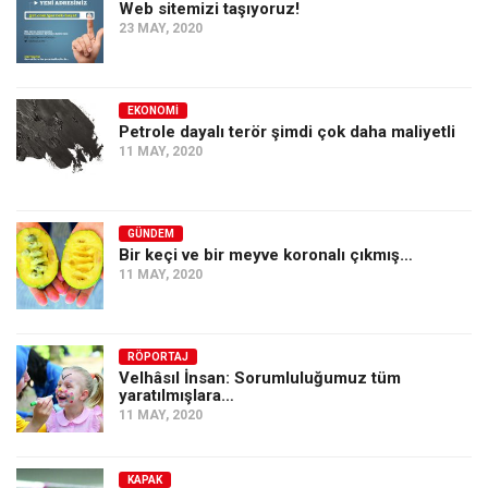
Web sitemizi taşıyoruz!
23 MAY, 2020
EKONOMI
Petrole dayalı terör şimdi çok daha maliyetli
11 MAY, 2020
GÜNDEM
Bir keçi ve bir meyve koronalı çıkmış…
11 MAY, 2020
RÖPORTAJ
Velhâsıl İnsan: Sorumluluğumuz tüm
yaratılmışlara…
11 MAY, 2020
KAPAK