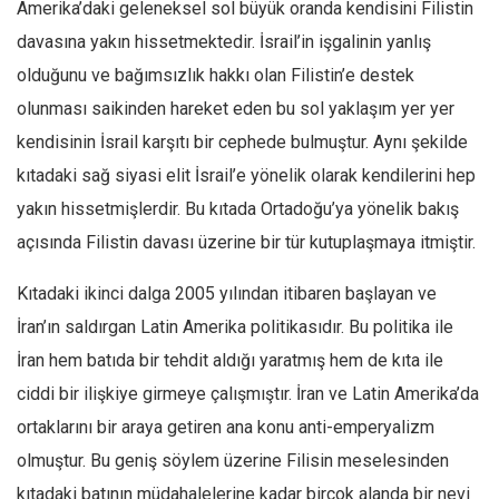
Amerika’daki geleneksel sol büyük oranda kendisini Filistin
davasına yakın hissetmektedir. İsrail’in işgalinin yanlış
olduğunu ve bağımsızlık hakkı olan Filistin’e destek
olunması saikinden hareket eden bu sol yaklaşım yer yer
kendisinin İsrail karşıtı bir cephede bulmuştur. Aynı şekilde
kıtadaki sağ siyasi elit İsrail’e yönelik olarak kendilerini hep
yakın hissetmişlerdir. Bu kıtada Ortadoğu’ya yönelik bakış
açısında Filistin davası üzerine bir tür kutuplaşmaya itmiştir.
Kıtadaki ikinci dalga 2005 yılından itibaren başlayan ve
İran’ın saldırgan Latin Amerika politikasıdır. Bu politika ile
İran hem batıda bir tehdit aldığı yaratmış hem de kıta ile
ciddi bir ilişkiye girmeye çalışmıştır. İran ve Latin Amerika’da
ortaklarını bir araya getiren ana konu anti-emperyalizm
olmuştur. Bu geniş söylem üzerine Filisin meselesinden
kıtadaki batının müdahalelerine kadar birçok alanda bir nevi