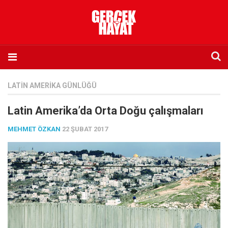
Anasayfa
LATIN AMERIKA GÜNLÜĞÜ
Hakkımızda
Latin Amerika’da Orta Doğu çalışmaları
Künye
MEHMET ÖZKAN
22 ŞUBAT 2017
İletişim
Abone olmak istiyorum
Satış noktası listesi
Eksik sayıların temini
Sosyal Medya
Twitter