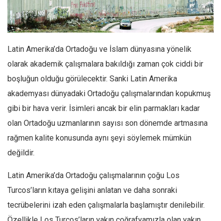
Facebook
Instagram
YouTube
Latin Amerika’da Ortadoğu ve İslam dünyasına yönelik
Editörden
olarak akademik çalışmalara bakıldığı zaman çok ciddi bir
Yazarlar
boşluğun olduğu görülecektir. Sanki Latin Amerika
Kemal Özer
akademyası dünyadaki Ortadoğu çalışmalarından kopukmuş
Mahmut Toptaş
gibi bir hava verir. İsimleri ancak bir elin parmakları kadar
Yvonne Ridley
olan Ortadoğu uzmanlarının sayısı son dönemde artmasına
rağmen kalite konusunda aynı şeyi söylemek mümkün
Barış Tarımcıoğlu
değildir.
Ömer Kayani
Yusuf Armağan
Latin Amerika’da Ortadoğu çalışmalarının çoğu Los
Hasanali Yıldırım
Turcos’ların kıtaya gelişini anlatan ve daha sonraki
Leyla Şerif Emin
tecrübelerini izah eden çalışmalarla başlamıştır denilebilir.
Özellikle Los Turcos’ların yakın coğrafyamızla olan yakın
Selçuk Türkyılmaz