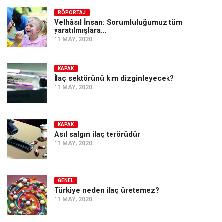
Amerika
RÖPORTAJ
Avustralya
Velhâsıl İnsan: Sorumluluğumuz tüm
yaratılmışlara…
Tarih
11 MAY, 2020
Düşünce
Dosyalar
KAPAK
İlaç sektörünü kim dizginleyecek?
11 MAY, 2020
KAPAK
Asıl salgın ilaç terörüdür
11 MAY, 2020
GENEL
Türkiye neden ilaç üretemez?
11 MAY, 2020