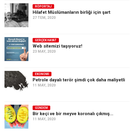
RÖPORTAJ
Ekonomi
Hilafet Müslümanların birliği için şart
Spor
27 TEM, 2020
Manzara
Sağlık
GERÇEK HAYAT
Web sitemizi taşıyoruz!
Gıda-Beslenme
23 MAY, 2020
Hayat
Türkiye
EKONOMI
Siyaset
Petrole dayalı terör şimdi çok daha maliyetli
11 MAY, 2020
Dünya
Avrupa
Asya
GÜNDEM
Bir keçi ve bir meyve koronalı çıkmış…
Afrika
11 MAY, 2020
İslam Dünyası