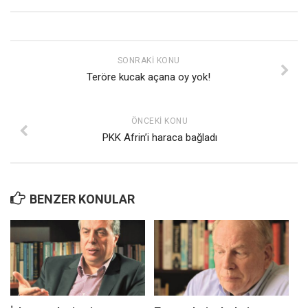
SONRAKI KONU
Teröre kucak açana oy yok!
ÖNCEKI KONU
PKK Afrin’i haraca bağladı
BENZER KONULAR