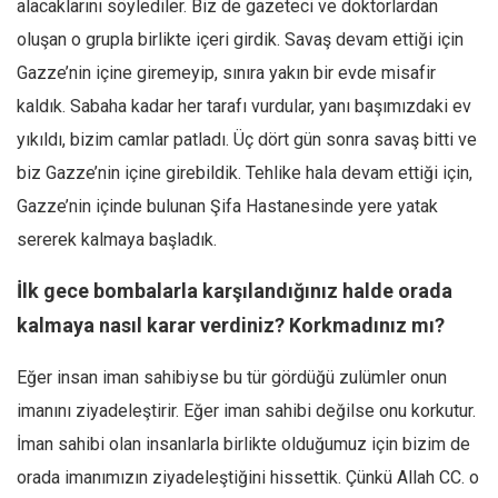
alacaklarını söylediler. Biz de gazeteci ve doktorlardan
Ekonomi
oluşan o grupla birlikte içeri girdik. Savaş devam ettiği için
Spor
Gazze’nin içine giremeyip, sınıra yakın bir evde misafir
Manzara
kaldık. Sabaha kadar her tarafı vurdular, yanı başımızdaki ev
Sağlık
yıkıldı, bizim camlar patladı. Üç dört gün sonra savaş bitti ve
biz Gazze’nin içine girebildik. Tehlike hala devam ettiği için,
Gıda-Beslenme
Gazze’nin içinde bulunan Şifa Hastanesinde yere yatak
Hayat
sererek kalmaya başladık.
Türkiye
Siyaset
İlk gece bombalarla karşılandığınız halde orada
Dünya
kalmaya nasıl karar verdiniz? Korkmadınız mı?
Avrupa
Eğer insan iman sahibiyse bu tür gördüğü zulümler onun
Asya
imanını ziyadeleştirir. Eğer iman sahibi değilse onu korkutur.
Afrika
İman sahibi olan insanlarla birlikte olduğumuz için bizim de
İslam Dünyası
orada imanımızın ziyadeleştiğini hissettik. Çünkü Allah CC. o