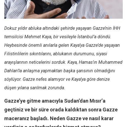
Facebook
Instagram
YouTube
Dokuz yıldır abluka altındaki şehirde yaşayan Gazze’nin İHH
Editörden
temsilcisi Mehmet Kaya, bir vesileyle İstanbul’a döndü.
Yazarlar
Heybesinde önemli anılarla gelen Kaya’ya Gazze’de yaşayan
Kemal Özer
Filistinlilerin sıkıntılarını, ablukanın durumunu, siyasi
Mahmut Toptaş
arayışlarının neticelerini sorduk. Kaya, Hamas’ın Muhammed
Yvonne Ridley
Dahlan’la anlaşma yapmaktan başka şansının olmadığını
söylüyor. Gazze nefes alamıyor ve Kaya’ya göre denize
Barış Tarımcıoğlu
düşen yılana sarılmak zorunda.
Ömer Kayani
Yusuf Armağan
Gazze’ye gitme amacıyla Sudan’dan Mısır’a
Hasanali Yıldırım
geçtiniz ve bir süre orada kaldıktan sonra Gazze
Leyla Şerif Emin
maceranız başladı. Neden Gazze ve nasıl karar
Selçuk Türkyılmaz