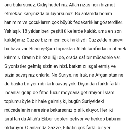
onu bulursunuz. Gidiş hedefiniz Allah rızası için hizmet
etmekse karşınızda buluyorsunuz. Bu anlamda benim
hanımım ve çocuklarım çok büyük fedakarlıklar gösterdiler.
Yaklaşık 18 yıldan beri çeşitli ülkelerde kaldık, ama en son
kaldığımız Gazze bizim için çok farklıydı. Gazze’de manevi
bir hava var. Biladüş-Şam toprakları Allah tarafından mübarek
kılınmış. Oranın bir özelliği de, orada saf bir mücadele var.
Siyonistler gelmiş sizin evinizi, barkınızı işgal etmiş ve
sizin savaşınız onlarla. Ne Suriye, ne Irak, ne Afganistan ne
de başka bir yer gibi kirli savaş yok. Dışarıdan farklı farklı
insanlar gelip de fitne fücur meydana getirmiyor. İslam
toplumu öyle bir hale gelmiş ki, bugün Suriye’deki
mücadelenin neresine bakarsanız pislik akıyor. Her iki
taraftan da Allah’u Ekber sesleri geliyor ve herkes birbirini
öldürüyor. O anlamda Gazze, Filistin çok farklı bir yer.