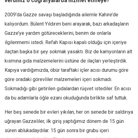
verdiniz o coğrafyalarda hizmet etmeye?
Mehmet Ali Tekin
2009’da Gazze savaşı başladığında ailemle Kahire’de
Abir E. Nahas
kalıyordum. Bülent Yıldırım beni arayarak, bazı arkadaşların
Amina S. Jenenkovic
Gazze’ye yardım götüreceklerini, benim de onlarla
Bağdagül Öz
ilgilenmemi istedi. Refah Kapısı kapalı olduğu için içeriye
Esra Elönü
ilaçtan başka bir şey sokmak yasaktı. Biz de kamyonların alt
» Yazar arşivi
kısmına gıda malzemelerini üstüne de ilaçları yerleştirdik.
Kapıya vardığımızda, öbür taraftaki içler acısı durumu göre
Bu Sayı
göre oradaki görevliler malzemeleri içeri sokmadı.
Tüm Sayılar
Sokmadığı gibi getirilen gıdalardan rüşvet istediler. En acısı
Kategoriler
da bu adamlarla öğle ezanı okuduğunda birlikte saf tuttuk.
Kültür Sanat
Her beş senede bir evleri yıkılan, her on senede bir saldırıya
Kitap
uğrayan Gazzeliler, ilk giriş yaptığımız dönem de 15 gün
Karisi kitap sualleri
süren ablukadaydılar. 15 gün sonra bir grubu içeri
7 soruda bu hafta