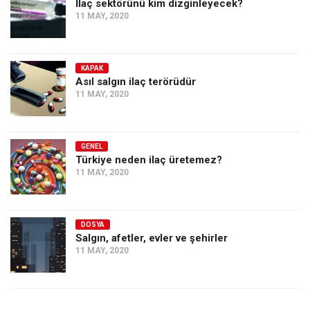
İlaç sektörünü kim dizginleyecek?
11 MAY, 2020
KAPAK
Asıl salgın ilaç terörüdür
11 MAY, 2020
GENEL
Türkiye neden ilaç üretemez?
11 MAY, 2020
DOSYA
Salgın, afetler, evler ve şehirler
11 MAY, 2020