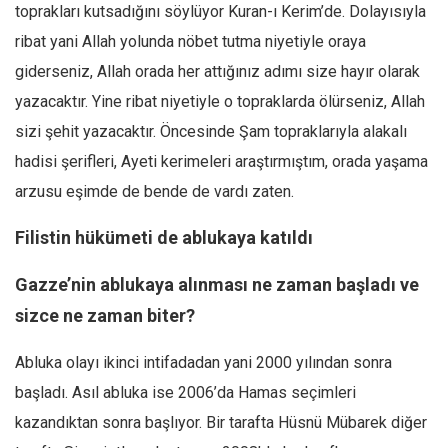
Amerika
toprakları kutsadığını söylüyor Kuran-ı Kerim’de. Dolayısıyla
Avustralya
ribat yani Allah yolunda nöbet tutma niyetiyle oraya
giderseniz, Allah orada her attığınız adımı size hayır olarak
Tarih
yazacaktır. Yine ribat niyetiyle o topraklarda ölürseniz, Allah
Düşünce
sizi şehit yazacaktır. Öncesinde Şam topraklarıyla alakalı
Dosyalar
hadisi şerifleri, Ayeti kerimeleri araştırmıştım, orada yaşama
arzusu eşimde de bende de vardı zaten.
Filistin hükümeti de ablukaya katıldı
Gazze’nin ablukaya alınması ne zaman başladı ve
sizce ne zaman biter?
Abluka olayı ikinci intifadadan yani 2000 yılından sonra
başladı. Asıl abluka ise 2006’da Hamas seçimleri
kazandıktan sonra başlıyor. Bir tarafta Hüsnü Mübarek diğer