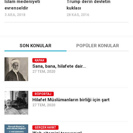
İslam medeniyeti
Trump derin devletin
evrenseldir
kuklası
3 ARA, 2018
28 KAS, 2016
SON KONULAR
POPÜLER KONULAR
KAPAK
Sana, bana, hilafete dair…
27 TEM, 2020
RÖPORTAJ
Hilafet Müslümanların birliği için şart
27 TEM, 2020
GERÇEK HAYAT