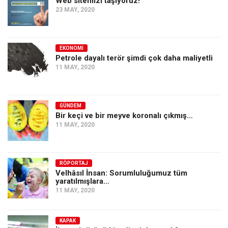
Web sitemizi taşıyoruz!
23 MAY, 2020
EKONOMI
Petrole dayalı terör şimdi çok daha maliyetli
11 MAY, 2020
GÜNDEM
Bir keçi ve bir meyve koronalı çıkmış…
11 MAY, 2020
RÖPORTAJ
Velhâsıl İnsan: Sorumluluğumuz tüm
yaratılmışlara…
11 MAY, 2020
KAPAK