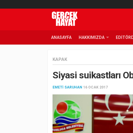
ANASAYFA
HAKKIMIZDA
EDITÖR
KAPAK
Siyasi suikastları 
EMETI SARUHAN
16 OCAK 2017