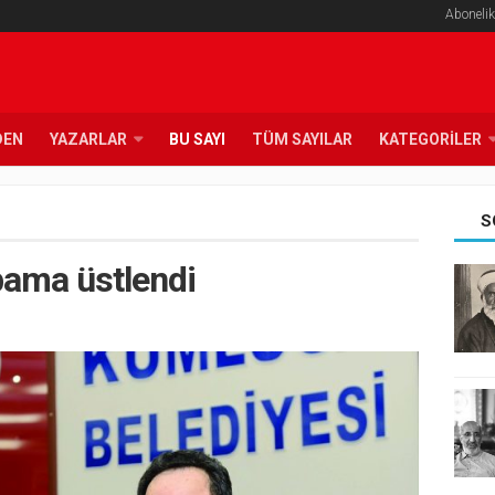
Abonelik
DEN
YAZARLAR
BU SAYI
TÜM SAYILAR
KATEGORILER
S
Obama üstlendi