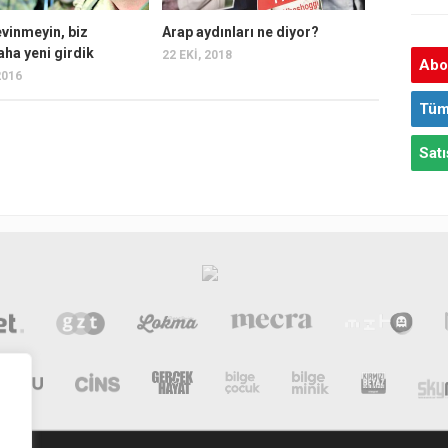
vinmeyin, biz
Arap aydınları ne diyor?
ha yeni girdik
22 EKI, 2018
Abon
2016
Tüm
Satı