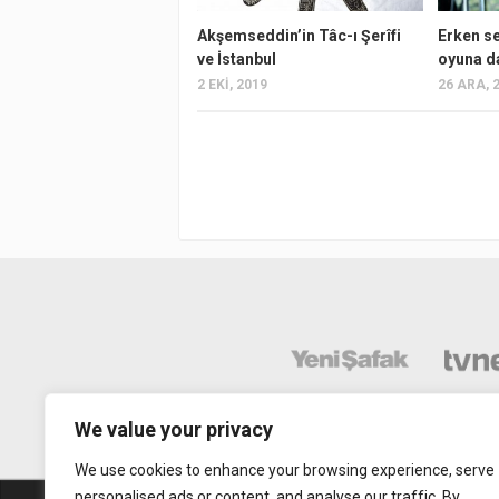
Akşemseddin’in Tâc-ı Şerîfi
Erken se
ve İstanbul
oyuna da
2 EKI, 2019
26 ARA, 
We value your privacy
We use cookies to enhance your browsing experience, serve
personalised ads or content, and analyse our traffic. By