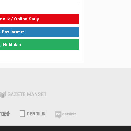
elik / Online Satış
 Sayılarımız
ş Noktaları