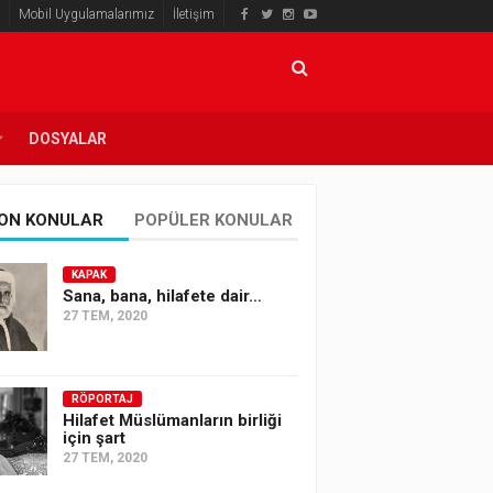
Mobil Uygulamalarımız
İletişim
DOSYALAR
ON KONULAR
POPÜLER KONULAR
KAPAK
Sana, bana, hilafete dair…
27 TEM, 2020
RÖPORTAJ
Hilafet Müslümanların birliği
için şart
27 TEM, 2020