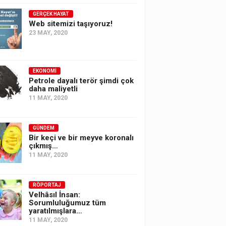
GERÇEK HAYAT
Web sitemizi taşıyoruz!
23 MAY, 2020
EKONOMI
Petrole dayalı terör şimdi çok
daha maliyetli
11 MAY, 2020
GÜNDEM
Bir keçi ve bir meyve koronalı
çıkmış…
11 MAY, 2020
RÖPORTAJ
Velhâsıl İnsan:
Sorumluluğumuz tüm
yaratılmışlara…
11 MAY, 2020