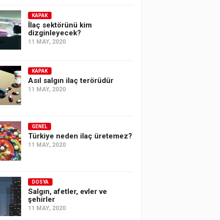
KAPAK
İlaç sektörünü kim
dizginleyecek?
11 MAY, 2020
KAPAK
Asıl salgın ilaç terörüdür
11 MAY, 2020
GENEL
Türkiye neden ilaç üretemez?
11 MAY, 2020
DOSYA
Salgın, afetler, evler ve
şehirler
11 MAY, 2020