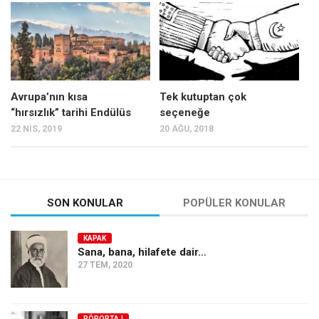
Mehmet Ali Tekin
Abir E. Nahas
Amina S. Jenenkovic
Bağdagül Öz
Avrupa’nın kısa
Tek kutuptan çok
“hırsızlık” tarihi Endülüs
seçeneğe
Esra Elönü
22 NIS, 2019
20 AĞU, 2018
» Yazar arşivi
Bu Sayı
Tüm Sayılar
SON KONULAR
POPÜLER KONULAR
Kategoriler
KAPAK
Kültür Sanat
Sana, bana, hilafete dair…
27 TEM, 2020
Kitap
Karisi kitap sualleri
7 soruda bu hafta
RÖPORTAJ