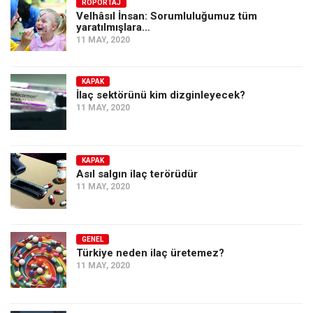
Amerika
RÖPORTAJ
Velhâsıl İnsan: Sorumluluğumuz tüm
yaratılmışlara…
Avustralya
11 MAY, 2020
Tarih
Düşünce
KAPAK
İlaç sektörünü kim dizginleyecek?
Dosyalar
11 MAY, 2020
KAPAK
Asıl salgın ilaç terörüdür
11 MAY, 2020
GENEL
Türkiye neden ilaç üretemez?
11 MAY, 2020