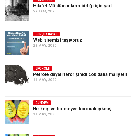
Hilafet Müslümanların birliği için şart
Ekonomi
27 TEM, 2020
Spor
Manzara
GERÇEK HAYAT
Sağlık
Web sitemizi taşıyoruz!
23 MAY, 2020
Gıda-Beslenme
Hayat
Türkiye
EKONOMI
Petrole dayalı terör şimdi çok daha maliyetli
Siyaset
11 MAY, 2020
Dünya
Avrupa
GÜNDEM
Asya
Bir keçi ve bir meyve koronalı çıkmış…
11 MAY, 2020
Afrika
İslam Dünyası