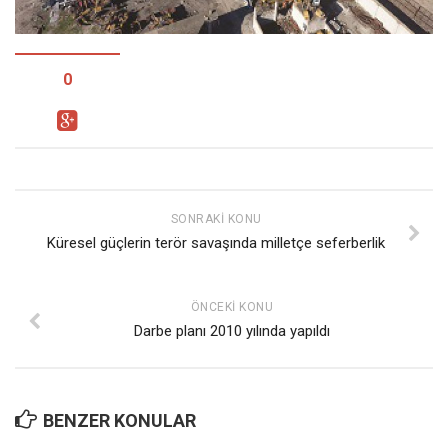
Facebook
Instagram
YouTube
0
Editörden
Yazarlar
Kemal Özer
Mahmut Toptaş
SONRAKI KONU
Küresel güçlerin terör savaşında milletçe seferberlik
Yvonne Ridley
Barış Tarımcıoğlu
ÖNCEKI KONU
Ömer Kayani
Darbe planı 2010 yılında yapıldı
Yusuf Armağan
Hasanali Yıldırım
Leyla Şerif Emin
BENZER KONULAR
Selçuk Türkyılmaz