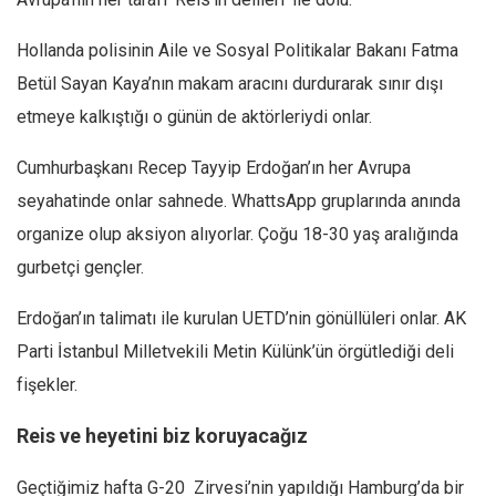
Mehmet Ali Tekin
Hollanda polisinin Aile ve Sosyal Politikalar Bakanı Fatma
Abir E. Nahas
Betül Sayan Kaya’nın makam aracını durdurarak sınır dışı
Amina S. Jenenkovic
etmeye kalkıştığı o günün de aktörleriydi onlar.
Bağdagül Öz
Cumhurbaşkanı Recep Tayyip Erdoğan’ın her Avrupa
Esra Elönü
seyahatinde onlar sahnede. WhattsApp gruplarında anında
» Yazar arşivi
organize olup aksiyon alıyorlar. Çoğu 18-30 yaş aralığında
Bu Sayı
gurbetçi gençler.
Tüm Sayılar
Erdoğan’ın talimatı ile kurulan UETD’nin gönüllüleri onlar. AK
Kategoriler
Parti İstanbul Milletvekili Metin Külünk’ün örgütlediği deli
Kültür Sanat
fişekler.
Kitap
Reis ve heyetini biz koruyacağız
Karisi kitap sualleri
7 soruda bu hafta
Geçtiğimiz hafta G-20 Zirvesi’nin yapıldığı Hamburg’da bir