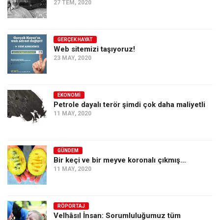
27 TEM, 2020
GERÇEK HAYAT
Web sitemizi taşıyoruz!
23 MAY, 2020
EKONOMI
Petrole dayalı terör şimdi çok daha maliyetli
11 MAY, 2020
GÜNDEM
Bir keçi ve bir meyve koronalı çıkmış…
11 MAY, 2020
RÖPORTAJ
Velhâsıl İnsan: Sorumluluğumuz tüm