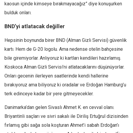
Amerika
kaosun içinde kimseye bırakmayacağız” diye konuşurken
Avustralya
bulduk onları.
Tarih
BND’yi atlatacak değiller
Düşünce
Hepsinin boynunda birer BND (Alman Gizli Servisi) güvenlik
Dosyalar
kartı. Hem de G-20 logolu. Ama nedense otelin bahçesine
bile giremiyorlar. Anlıyoruz ki kartları kendileri hazırlamış.
Koskoca Alman Gizli Servisi’ni atlatacaklarını düşünüyorlar.
Onları gecenin ilerleyen saatlerinde kendi hallerine
bırakıyoruz ama biliyoruz ki oradalar ve Erdoğan Hamburg’u
terk edinceye kadar bir yere gitmeyecekler.
Danimarka’dan gelen Sivaslı Ahmet K. en cevval olanı.
Briyantinli saçları ve sivri sakalı ile Diriliş Ertuğrul dizisinden
fırlamış gibi sağa sola koşturan Ahmet’i sabah Erdoğan’ı