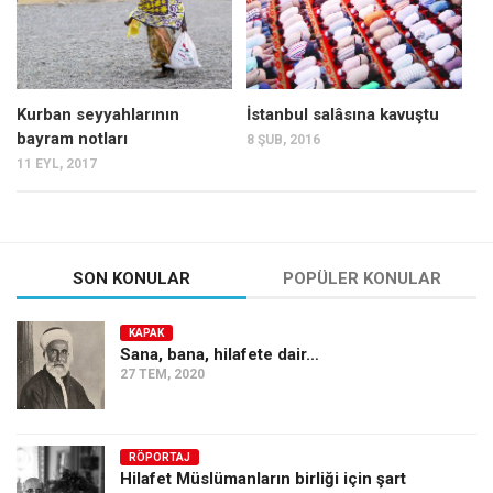
Kurban seyyahlarının
İstanbul salâsına kavuştu
bayram notları
8 ŞUB, 2016
11 EYL, 2017
SON KONULAR
POPÜLER KONULAR
KAPAK
Sana, bana, hilafete dair…
27 TEM, 2020
RÖPORTAJ
Hilafet Müslümanların birliği için şart