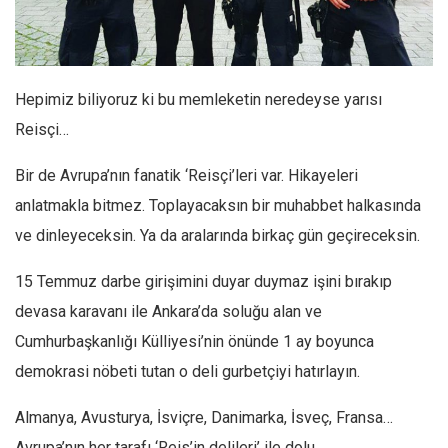
Facebook
Instagram
YouTube
Hepimiz biliyoruz ki bu memleketin neredeyse yarısı
Editörden
Reisçi…
Yazarlar
Bir de Avrupa’nın fanatik ‘Reisçi’leri var. Hikayeleri
Kemal Özer
anlatmakla bitmez. Toplayacaksın bir muhabbet halkasında
Mahmut Toptaş
ve dinleyeceksin. Ya da aralarında birkaç gün geçireceksin.
Yvonne Ridley
15 Temmuz darbe girişimini duyar duymaz işini bırakıp
Barış Tarımcıoğlu
devasa karavanı ile Ankara’da soluğu alan ve
Ömer Kayani
Cumhurbaşkanlığı Külliyesi’nin önünde 1 ay boyunca
Yusuf Armağan
demokrasi nöbeti tutan o deli gurbetçiyi hatırlayın.
Hasanali Yıldırım
Leyla Şerif Emin
Almanya, Avusturya, İsviçre, Danimarka, İsveç, Fransa…
Selçuk Türkyılmaz
Avrupa’nın her tarafı ‘Reis’in delileri’ ile dolu.