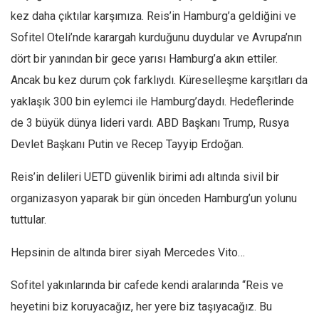
kez daha çıktılar karşımıza. Reis’in Hamburg’a geldiğini ve
Ekonomi
Sofitel Oteli’nde karargah kurduğunu duydular ve Avrupa’nın
Spor
dört bir yanından bir gece yarısı Hamburg’a akın ettiler.
Manzara
Ancak bu kez durum çok farklıydı. Küreselleşme karşıtları da
Sağlık
yaklaşık 300 bin eylemci ile Hamburg’daydı. Hedeflerinde
Gıda-Beslenme
de 3 büyük dünya lideri vardı. ABD Başkanı Trump, Rusya
Hayat
Devlet Başkanı Putin ve Recep Tayyip Erdoğan.
Türkiye
Reis’in delileri UETD güvenlik birimi adı altında sivil bir
Siyaset
organizasyon yaparak bir gün önceden Hamburg’un yolunu
Dünya
tuttular.
Avrupa
Hepsinin de altında birer siyah Mercedes Vito…
Asya
Afrika
Sofitel yakınlarında bir cafede kendi aralarında “Reis ve
İslam Dünyası
heyetini biz koruyacağız, her yere biz taşıyacağız. Bu