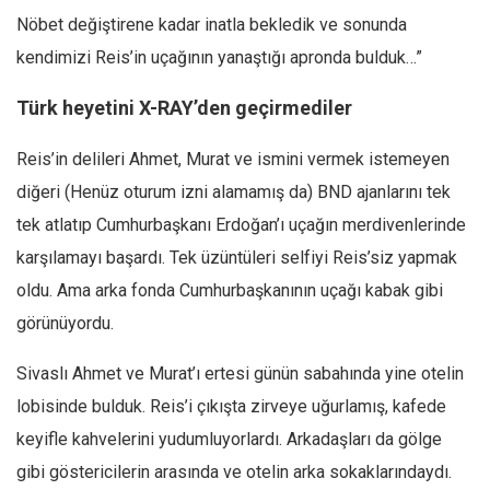
Nöbet değiştirene kadar inatla bekledik ve sonunda
kendimizi Reis’in uçağının yanaştığı apronda bulduk…”
Türk heyetini X-RAY’den geçirmediler
Reis’in delileri Ahmet, Murat ve ismini vermek istemeyen
diğeri (Henüz oturum izni alamamış da) BND ajanlarını tek
tek atlatıp Cumhurbaşkanı Erdoğan’ı uçağın merdivenlerinde
karşılamayı başardı. Tek üzüntüleri selfiyi Reis’siz yapmak
oldu. Ama arka fonda Cumhurbaşkanının uçağı kabak gibi
görünüyordu.
Sivaslı Ahmet ve Murat’ı ertesi günün sabahında yine otelin
lobisinde bulduk. Reis’i çıkışta zirveye uğurlamış, kafede
keyifle kahvelerini yudumluyorlardı. Arkadaşları da gölge
gibi göstericilerin arasında ve otelin arka sokaklarındaydı.