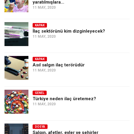
yaratılmışlara…
11 MAY, 2020
KAPAK
İlaç sektörünü kim dizginleyecek?
11 MAY, 2020
KAPAK
Asıl salgın ilaç terörüdür
11 MAY, 2020
GENEL
Türkiye neden ilaç üretemez?
11 MAY, 2020
DOSYA
Salgın, afetler, evler ve şehirler