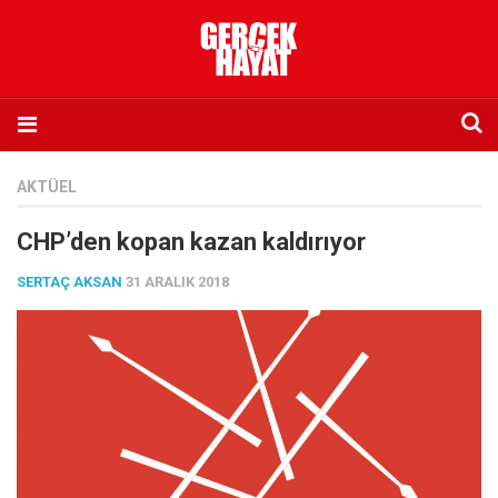
Anasayfa
AKTÜEL
Hakkımızda
CHP’den kopan kazan kaldırıyor
Künye
SERTAÇ AKSAN
31 ARALIK 2018
İletişim
Abone olmak istiyorum
Satış noktası listesi
Eksik sayıların temini
Sosyal Medya
Twitter