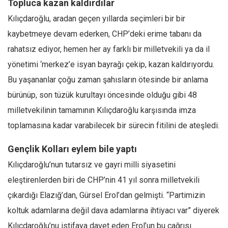
Topluca kazan kaldırdılar
Kılıçdaroğlu, aradan geçen yıllarda seçimleri bir bir
kaybetmeye devam ederken, CHP’deki erime tabanı da
rahatsız ediyor, hemen her ay farklı bir milletvekili ya da il
yönetimi ‘merkez’e isyan bayrağı çekip, kazan kaldırıyordu.
Bu yaşananlar çoğu zaman şahısların ötesinde bir anlama
bürünüp, son tüzük kurultayı öncesinde olduğu gibi 48
milletvekilinin tamamının Kılıçdaroğlu karşısında imza
toplamasına kadar varabilecek bir sürecin fitilini de ateşledi.
Gençlik Kolları eylem bile yaptı
Kılıçdaroğlu’nun tutarsız ve gayri milli siyasetini
eleştirenlerden biri de CHP’nin 41 yıl sonra milletvekili
çıkardığı Elazığ’dan, Gürsel Erol’dan gelmişti. “Partimizin
koltuk adamlarına değil dava adamlarına ihtiyacı var” diyerek
Kılıçdaroğlu’nu istifaya davet eden Erol’un bu çağrısı