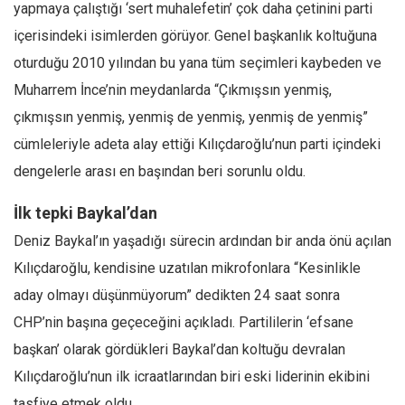
yapmaya çalıştığı ‘sert muhalefetin’ çok daha çetinini parti
Ekonomi
içerisindeki isimlerden görüyor. Genel başkanlık koltuğuna
Spor
oturduğu 2010 yılından bu yana tüm seçimleri kaybeden ve
Manzara
Muharrem İnce’nin meydanlarda “Çıkmışsın yenmiş,
Sağlık
çıkmışsın yenmiş, yenmiş de yenmiş, yenmiş de yenmiş”
Gıda-Beslenme
cümleleriyle adeta alay ettiği Kılıçdaroğlu’nun parti içindeki
dengelerle arası en başından beri sorunlu oldu.
Hayat
Türkiye
İlk tepki Baykal’dan
Siyaset
Deniz Baykal’ın yaşadığı sürecin ardından bir anda önü açılan
Dünya
Kılıçdaroğlu, kendisine uzatılan mikrofonlara “Kesinlikle
Avrupa
aday olmayı düşünmüyorum” dedikten 24 saat sonra
Asya
CHP’nin başına geçeceğini açıkladı. Partililerin ‘efsane
başkan’ olarak gördükleri Baykal’dan koltuğu devralan
Afrika
Kılıçdaroğlu’nun ilk icraatlarından biri eski liderinin ekibini
İslam Dünyası
tasfiye etmek oldu.