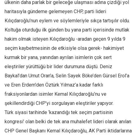
ülkenin daha parlak bir geleceğe ulaşması adına çizdiği yol
Mehmet Ali Tekin
haritasıyla gündeme gelemeyen CHP, parti lideri
Abir E. Nahas
Kılıçdaroğlu’nun eylem ve söylemleriyle sıkça tartışılır oldu.
Koltuğa oturduğu ilk günden bu yana parti içerisinde mutlak
Amina S. Jenenkovic
hakim olmak isteyen Kılıçdaroğlu -aradan geçen 9 yılda 9
Bağdagül Öz
seçim kaybetmesinin de etkisiyle olsa gerek- hakimiyet
Esra Elönü
kurmak bir yana, yanından ayrılan isimlerin çok sert
» Yazar arşivi
eleştiriler yürüttüğü bir lider durumuna düştü. Deniz
Bu Sayı
Baykal’dan Umut Oran’a, Selin Sayek Böke’den Gürsel Erol’a
Tüm Sayılar
ve Eren Erdem’den Öztürk Yılmaz’a kadar farklı
Kategoriler
fraksiyonlardan isimler Kemal Kılıçdaroğlu’nu ve
şekillendirdiği CHP’yi sorgulayan eleştiriler yapıyor.
Kültür Sanat
Türk siyasi tarihinde ‘kazandığı tek seçim partisinin
Kitap
kongresi’ olan belki de tek ana muhalefet lideri olarak anılan
Karisi kitap sualleri
CHP Genel Başkanı Kemal Kılıçdaroğlu, AK Parti iktidarlarına
7 soruda bu hafta