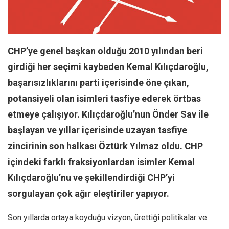
Facebook
Instagram
YouTube
CHP’ye genel başkan olduğu 2010 yılından beri
Editörden
girdiği her seçimi kaybeden Kemal Kılıçdaroğlu,
Yazarlar
başarısızlıklarını parti içerisinde öne çıkan,
Kemal Özer
potansiyeli olan isimleri tasfiye ederek örtbas
Mahmut Toptaş
etmeye çalışıyor. Kılıçdaroğlu’nun Önder Sav ile
Yvonne Ridley
başlayan ve yıllar içerisinde uzayan tasfiye
Barış Tarımcıoğlu
zincirinin son halkası Öztürk Yılmaz oldu. CHP
Ömer Kayani
içindeki farklı fraksiyonlardan isimler Kemal
Kılıçdaroğlu’nu ve şekillendirdiği CHP’yi
Yusuf Armağan
sorgulayan çok ağır eleştiriler yapıyor.
Hasanali Yıldırım
Leyla Şerif Emin
Son yıllarda ortaya koyduğu vizyon, ürettiği politikalar ve
Selçuk Türkyılmaz