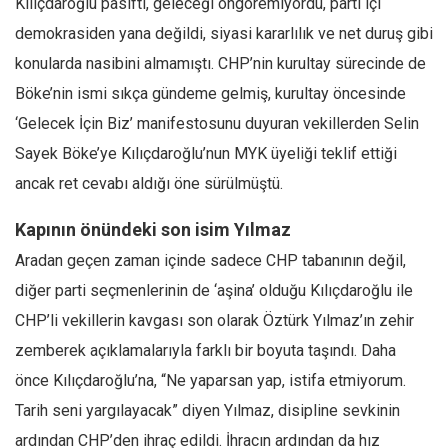
Kılıçdaroğlu pasifti, geleceği öngöremiyordu, parti içi
demokrasiden yana değildi, siyasi kararlılık ve net duruş gibi
konularda nasibini almamıştı. CHP’nin kurultay sürecinde de
Böke’nin ismi sıkça gündeme gelmiş, kurultay öncesinde
‘Gelecek İçin Biz’ manifestosunu duyuran vekillerden Selin
Sayek Böke’ye Kılıçdaroğlu’nun MYK üyeliği teklif ettiği
ancak ret cevabı aldığı öne sürülmüştü.
Kapının önündeki son isim Yılmaz
Aradan geçen zaman içinde sadece CHP tabanının değil,
diğer parti seçmenlerinin de ‘aşina’ olduğu Kılıçdaroğlu ile
CHP’li vekillerin kavgası son olarak Öztürk Yılmaz’ın zehir
zemberek açıklamalarıyla farklı bir boyuta taşındı. Daha
önce Kılıçdaroğlu’na, “Ne yaparsan yap, istifa etmiyorum.
Tarih seni yargılayacak” diyen Yılmaz, disipline sevkinin
ardından CHP’den ihraç edildi. İhracın ardından da hız