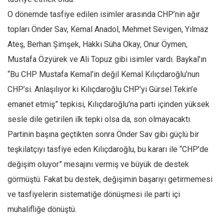
Amerika
O dönemde tasfiye edilen isimler arasında CHP’nin ağır
Avustralya
topları Önder Sav, Kemal Anadol, Mehmet Sevigen, Yılmaz
Tarih
Ateş, Berhan Şimşek, Hakkı Süha Okay, Onur Öymen,
Düşünce
Mustafa Özyürek ve Ali Topuz gibi isimler vardı. Baykal’ın
Dosyalar
“Bu CHP Mustafa Kemal’in değil Kemal Kılıçdaroğlu’nun
CHP’si. Anlaşılıyor ki Kılıçdaroğlu CHP’yi Gürsel Tekin’e
emanet etmiş” tepkisi, Kılıçdaroğlu’na parti içinden yüksek
sesle dile getirilen ilk tepki olsa da, son olmayacaktı.
Partinin başına geçtikten sonra Önder Sav gibi güçlü bir
teşkilatçıyı tasfiye eden Kılıçdaroğlu, bu kararı ile “CHP’de
değişim oluyor” mesajını vermiş ve büyük de destek
görmüştü. Fakat bu destek, değişimin başarıyı getirmemesi
ve tasfiyelerin sistematiğe dönüşmesi ile parti içi
muhalifliğe dönüştü.