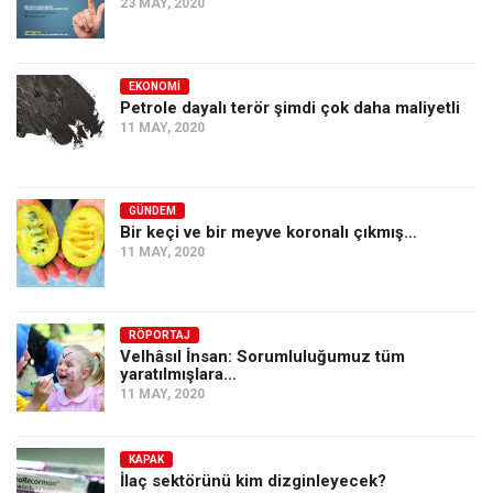
23 MAY, 2020
EKONOMI
Petrole dayalı terör şimdi çok daha maliyetli
11 MAY, 2020
GÜNDEM
Bir keçi ve bir meyve koronalı çıkmış…
11 MAY, 2020
RÖPORTAJ
Velhâsıl İnsan: Sorumluluğumuz tüm
yaratılmışlara…
11 MAY, 2020
KAPAK
İlaç sektörünü kim dizginleyecek?