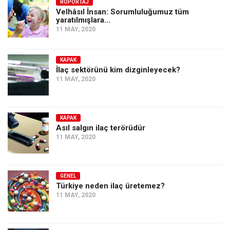
Amerika
RÖPORTAJ
Velhâsıl İnsan: Sorumluluğumuz tüm
yaratılmışlara…
Avustralya
11 MAY, 2020
Tarih
Düşünce
KAPAK
İlaç sektörünü kim dizginleyecek?
Dosyalar
11 MAY, 2020
KAPAK
Asıl salgın ilaç terörüdür
11 MAY, 2020
GENEL
Türkiye neden ilaç üretemez?
11 MAY, 2020