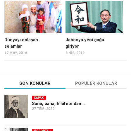
Mehmet Ali Tekin
Abir E. Nahas
Amina S. Jenenkovic
Bağdagül Öz
Dünyayı dolaşan
Japonya yeni çağa
selamlar
giriyor
Esra Elönü
17 MAY, 2016
8 NIS, 2019
» Yazar arşivi
Bu Sayı
Tüm Sayılar
SON KONULAR
POPÜLER KONULAR
Kategoriler
KAPAK
Kültür Sanat
Sana, bana, hilafete dair…
27 TEM, 2020
Kitap
Karisi kitap sualleri
7 soruda bu hafta
RÖPORTAJ