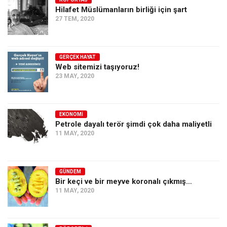
Hilafet Müslümanların birliği için şart
Ekonomi
27 TEM, 2020
Spor
Manzara
GERÇEK HAYAT
Sağlık
Web sitemizi taşıyoruz!
23 MAY, 2020
Gıda-Beslenme
Hayat
Türkiye
EKONOMI
Petrole dayalı terör şimdi çok daha maliyetli
Siyaset
11 MAY, 2020
Dünya
Avrupa
GÜNDEM
Asya
Bir keçi ve bir meyve koronalı çıkmış…
11 MAY, 2020
Afrika
İslam Dünyası