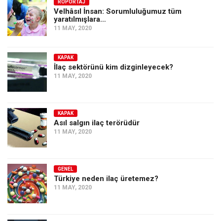
Amerika
RÖPORTAJ
Velhâsıl İnsan: Sorumluluğumuz tüm
yaratılmışlara…
Avustralya
11 MAY, 2020
Tarih
Düşünce
KAPAK
İlaç sektörünü kim dizginleyecek?
Dosyalar
11 MAY, 2020
KAPAK
Asıl salgın ilaç terörüdür
11 MAY, 2020
GENEL
Türkiye neden ilaç üretemez?
11 MAY, 2020