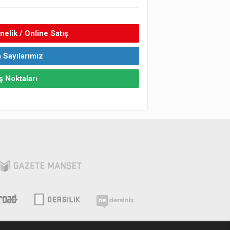
elik / Online Satış
 Sayılarımız
ş Noktaları