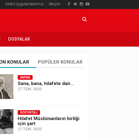
Mobil Uygulamalarımız
İletişim
DOSYALAR
ON KONULAR
POPÜLER KONULAR
KAPAK
Sana, bana, hilafete dair…
27 TEM, 2020
RÖPORTAJ
Hilafet Müslümanların birliği
için şart
27 TEM, 2020