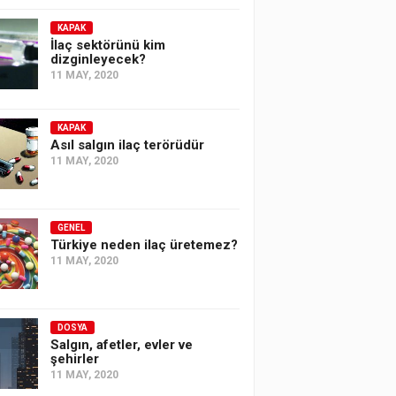
KAPAK
İlaç sektörünü kim
dizginleyecek?
11 MAY, 2020
KAPAK
Asıl salgın ilaç terörüdür
11 MAY, 2020
GENEL
Türkiye neden ilaç üretemez?
11 MAY, 2020
DOSYA
Salgın, afetler, evler ve
şehirler
11 MAY, 2020