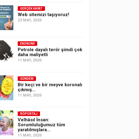
GERÇEK HAYAT
Web sitemizi taşıyoruz!
23 MAY, 2020
EKONOMI
Petrole dayalı terör şimdi çok
daha maliyetli
11 MAY, 2020
GÜNDEM
Bir keçi ve bir meyve koronalı
çıkmış…
11 MAY, 2020
RÖPORTAJ
Velhâsıl İnsan:
Sorumluluğumuz tüm
yaratılmışlara…
11 MAY, 2020