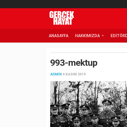
ANASAYFA
HAKKIMIZDA
EDITÖR
993-mektup
ADMIN
4 KASIM 2019