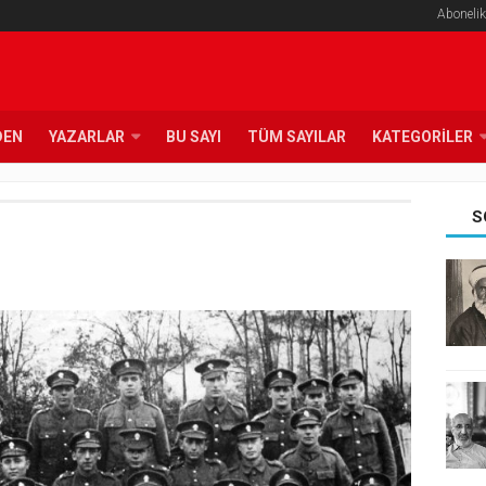
Abonelik
DEN
YAZARLAR
BU SAYI
TÜM SAYILAR
KATEGORILER
S