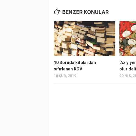
BENZER KONULAR
10 Soruda kitplardan
‘Az yiye
sıfırlanan KDV
olur deli
18 ŞUB, 2019
29 NIS, 2