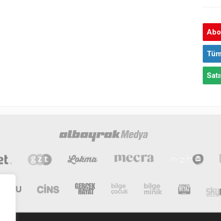
Abon
Tüm
Satı