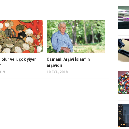
n olur veli, çok yiyen
Osmanlı Arşivi İslam’ın
’
arşividir
019
10 EYL, 2018