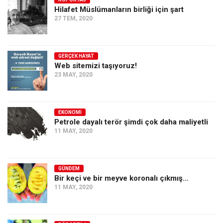
Hilafet Müslümanların birliği için şart
Ekonomi
27 TEM, 2020
Spor
Manzara
GERÇEK HAYAT
Sağlık
Web sitemizi taşıyoruz!
23 MAY, 2020
Gıda-Beslenme
Hayat
Türkiye
EKONOMI
Petrole dayalı terör şimdi çok daha maliyetli
Siyaset
11 MAY, 2020
Dünya
Avrupa
GÜNDEM
Asya
Bir keçi ve bir meyve koronalı çıkmış…
11 MAY, 2020
Afrika
İslam Dünyası