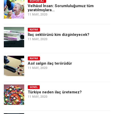
Amerika
RÖPORTAJ
Velhâsıl İnsan: Sorumluluğumuz tüm
yaratılmışlara…
Avustralya
11 MAY, 2020
Tarih
Düşünce
KAPAK
İlaç sektörünü kim dizginleyecek?
Dosyalar
11 MAY, 2020
KAPAK
Asıl salgın ilaç terörüdür
11 MAY, 2020
GENEL
Türkiye neden ilaç üretemez?
11 MAY, 2020