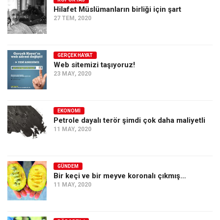
Hilafet Müslümanların birliği için şart
Ekonomi
27 TEM, 2020
Spor
Manzara
GERÇEK HAYAT
Sağlık
Web sitemizi taşıyoruz!
23 MAY, 2020
Gıda-Beslenme
Hayat
Türkiye
EKONOMI
Petrole dayalı terör şimdi çok daha maliyetli
Siyaset
11 MAY, 2020
Dünya
Avrupa
GÜNDEM
Asya
Bir keçi ve bir meyve koronalı çıkmış…
11 MAY, 2020
Afrika
İslam Dünyası