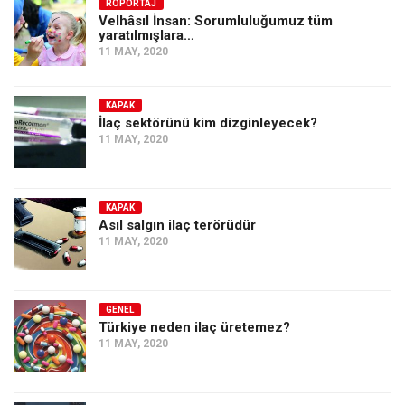
Amerika
RÖPORTAJ
Velhâsıl İnsan: Sorumluluğumuz tüm
yaratılmışlara…
Avustralya
11 MAY, 2020
Tarih
Düşünce
KAPAK
İlaç sektörünü kim dizginleyecek?
Dosyalar
11 MAY, 2020
KAPAK
Asıl salgın ilaç terörüdür
11 MAY, 2020
GENEL
Türkiye neden ilaç üretemez?
11 MAY, 2020