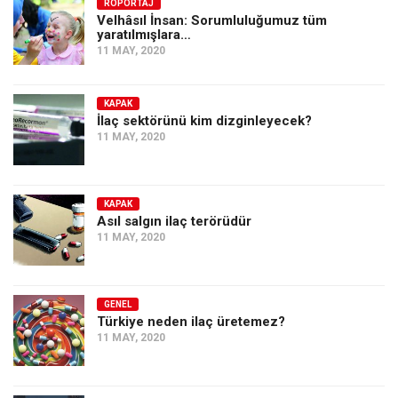
Amerika
RÖPORTAJ
Velhâsıl İnsan: Sorumluluğumuz tüm
yaratılmışlara…
Avustralya
11 MAY, 2020
Tarih
Düşünce
KAPAK
İlaç sektörünü kim dizginleyecek?
Dosyalar
11 MAY, 2020
KAPAK
Asıl salgın ilaç terörüdür
11 MAY, 2020
GENEL
Türkiye neden ilaç üretemez?
11 MAY, 2020