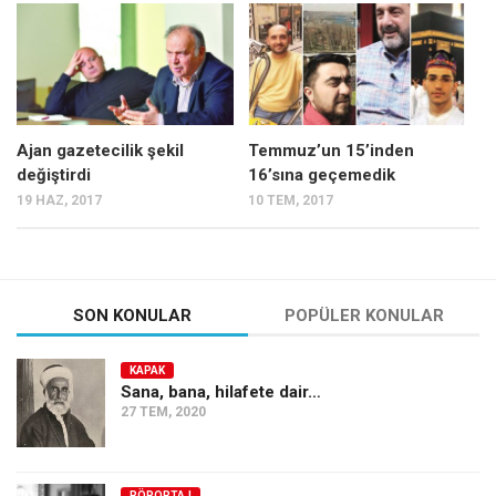
Mehmet Ali Tekin
Abir E. Nahas
Amina S. Jenenkovic
Bağdagül Öz
Ajan gazetecilik şekil
Temmuz’un 15’inden
değiştirdi
16’sına geçemedik
Esra Elönü
19 HAZ, 2017
10 TEM, 2017
» Yazar arşivi
Bu Sayı
Tüm Sayılar
SON KONULAR
POPÜLER KONULAR
Kategoriler
KAPAK
Kültür Sanat
Sana, bana, hilafete dair…
27 TEM, 2020
Kitap
Karisi kitap sualleri
7 soruda bu hafta
RÖPORTAJ