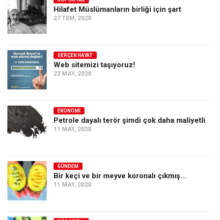
Hilafet Müslümanların birliği için şart
Ekonomi
27 TEM, 2020
Spor
Manzara
GERÇEK HAYAT
Sağlık
Web sitemizi taşıyoruz!
23 MAY, 2020
Gıda-Beslenme
Hayat
Türkiye
EKONOMI
Petrole dayalı terör şimdi çok daha maliyetli
Siyaset
11 MAY, 2020
Dünya
Avrupa
GÜNDEM
Asya
Bir keçi ve bir meyve koronalı çıkmış…
11 MAY, 2020
Afrika
İslam Dünyası