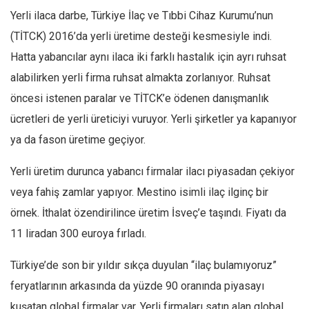
Yerli ilaca darbe, Türkiye İlaç ve Tıbbi Cihaz Kurumu’nun
(TİTCK) 2016’da yerli üretime desteği kesmesiyle indi.
Hatta yabancılar aynı ilaca iki farklı hastalık için ayrı ruhsat
alabilirken yerli firma ruhsat almakta zorlanıyor. Ruhsat
öncesi istenen paralar ve TİTCK’e ödenen danışmanlık
ücretleri de yerli üreticiyi vuruyor. Yerli şirketler ya kapanıyor
ya da fason üretime geçiyor.
Yerli üretim durunca yabancı firmalar ilacı piyasadan çekiyor
veya fahiş zamlar yapıyor. Mestino isimli ilaç ilginç bir
örnek. İthalat özendirilince üretim İsveç’e taşındı. Fiyatı da
11 liradan 300 euroya fırladı.
Türkiye’de son bir yıldır sıkça duyulan “ilaç bulamıyoruz”
feryatlarının arkasında da yüzde 90 oranında piyasayı
kuşatan global firmalar var. Yerli firmaları satın alan global