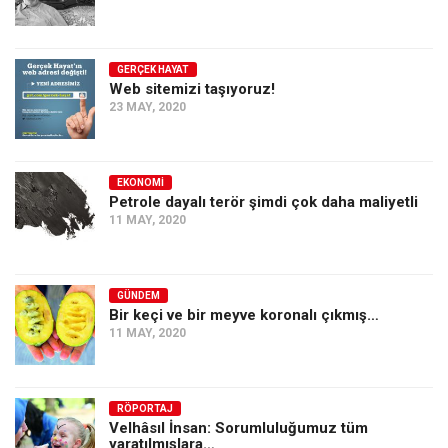
GERÇEK HAYAT
Web sitemizi taşıyoruz!
23 MAY, 2020
EKONOMI
Petrole dayalı terör şimdi çok daha maliyetli
11 MAY, 2020
GÜNDEM
Bir keçi ve bir meyve koronalı çıkmış…
11 MAY, 2020
RÖPORTAJ
Velhâsıl İnsan: Sorumluluğumuz tüm
yaratılmışlara…