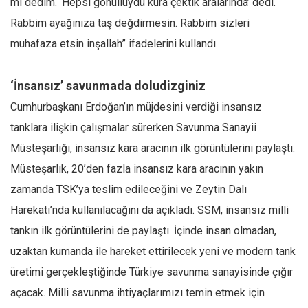
mı dedim. ‘Hepsi gönüllüydü kura çektik aralarında’ dedi.
Amerika
Rabbim ayağınıza taş değdirmesin. Rabbim sizleri
Avustralya
muhafaza etsin inşallah” ifadelerini kullandı.
Tarih
Düşünce
‘İnsansız’ savunmada doludizginiz
Dosyalar
Cumhurbaşkanı Erdoğan’ın müjdesini verdiği insansız
tanklara ilişkin çalışmalar sürerken Savunma Sanayii
Müsteşarlığı, insansız kara aracının ilk görüntülerini paylaştı.
Müsteşarlık, 20’den fazla insansız kara aracının yakın
zamanda TSK’ya teslim edileceğini ve Zeytin Dalı
Harekatı’nda kullanılacağını da açıkladı. SSM, insansız milli
tankın ilk görüntülerini de paylaştı. İçinde insan olmadan,
uzaktan kumanda ile hareket ettirilecek yeni ve modern tank
üretimi gerçekleştiğinde Türkiye savunma sanayisinde çığır
açacak. Milli savunma ihtiyaçlarımızı temin etmek için