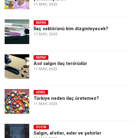
11 MAY, 2020
KAPAK
İlaç sektörünü kim dizginleyecek?
11 MAY, 2020
KAPAK
Asıl salgın ilaç terörüdür
11 MAY, 2020
GENEL
Türkiye neden ilaç üretemez?
11 MAY, 2020
DOSYA
Salgın, afetler, evler ve şehirler