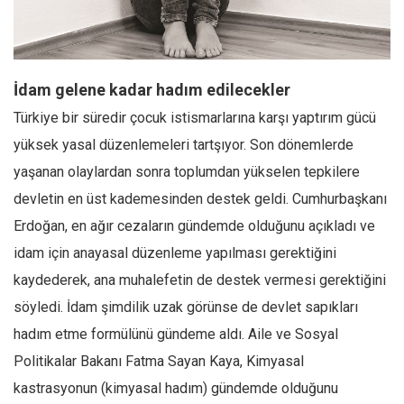
Facebook
Instagram
YouTube
İdam gelene kadar hadım edilecekler
Editörden
Türkiye bir süredir çocuk istismarlarına karşı yaptırım gücü
Yazarlar
yüksek yasal düzenlemeleri tartşıyor. Son dönemlerde
Kemal Özer
yaşanan olaylardan sonra toplumdan yükselen tepkilere
Mahmut Toptaş
devletin en üst kademesinden destek geldi. Cumhurbaşkanı
Yvonne Ridley
Erdoğan, en ağır cezaların gündemde olduğunu açıkladı ve
idam için anayasal düzenleme yapılması gerektiğini
Barış Tarımcıoğlu
kaydederek, ana muhalefetin de destek vermesi gerektiğini
Ömer Kayani
söyledi. İdam şimdilik uzak görünse de devlet sapıkları
Yusuf Armağan
hadım etme formülünü gündeme aldı. Aile ve Sosyal
Hasanali Yıldırım
Politikalar Bakanı Fatma Sayan Kaya, Kimyasal
Leyla Şerif Emin
kastrasyonun (kimyasal hadım) gündemde olduğunu
Selçuk Türkyılmaz