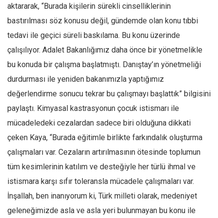
aktararak, “Burada kişilerin sürekli cinselliklerinin
Mehmet Ali Tekin
bastırılması söz konusu değil, gündemde olan konu tıbbi
Abir E. Nahas
tedavi ile geçici süreli baskılama. Bu konu üzerinde
Amina S. Jenenkovic
çalışılıyor. Adalet Bakanlığımız daha önce bir yönetmelikle
Bağdagül Öz
bu konuda bir çalışma başlatmıştı. Danıştay’ın yönetmeliği
durdurması ile yeniden bakanımızla yaptığımız
Esra Elönü
değerlendirme sonucu tekrar bu çalışmayı başlattık” bilgisini
» Yazar arşivi
paylaştı. Kimyasal kastrasyonun çocuk istismarı ile
Bu Sayı
mücadeledeki cezalardan sadece biri olduğuna dikkati
Tüm Sayılar
çeken Kaya, “Burada eğitimle birlikte farkındalık oluşturma
Kategoriler
çalışmaları var. Cezaların artırılmasının ötesinde toplumun
Kültür Sanat
tüm kesimlerinin katılım ve desteğiyle her türlü ihmal ve
istismara karşı sıfır toleransla mücadele çalışmaları var.
Kitap
İnşallah, ben inanıyorum ki, Türk milleti olarak, medeniyet
Karisi kitap sualleri
geleneğimizde asla ve asla yeri bulunmayan bu konu ile
7 soruda bu hafta