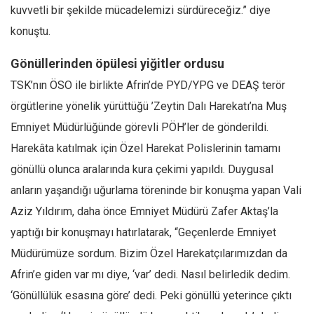
kuvvetli bir şekilde mücadelemizi sürdüreceğiz.” diye
Ekonomi
konuştu.
Spor
Gönüllerinden öpülesi yiğitler ordusu
Manzara
TSK’nın ÖSO ile birlikte Afrin’de PYD/YPG ve DEAŞ terör
Sağlık
örgütlerine yönelik yürüttüğü ’Zeytin Dalı Harekatı’na Muş
Gıda-Beslenme
Emniyet Müdürlüğünde görevli PÖH’ler de gönderildi.
Hayat
Harekâta katılmak için Özel Harekat Polislerinin tamamı
Türkiye
gönüllü olunca aralarında kura çekimi yapıldı. Duygusal
Siyaset
anların yaşandığı uğurlama töreninde bir konuşma yapan Vali
Dünya
Aziz Yıldırım, daha önce Emniyet Müdürü Zafer Aktaş’la
Avrupa
yaptığı bir konuşmayı hatırlatarak, “Geçenlerde Emniyet
Asya
Müdürümüze sordum. Bizim Özel Harekatçılarımızdan da
Afrika
Afrin’e giden var mı diye, ‘var’ dedi. Nasıl belirledik dedim.
İslam Dünyası
‘Gönüllülük esasına göre’ dedi. Peki gönüllü yeterince çıktı