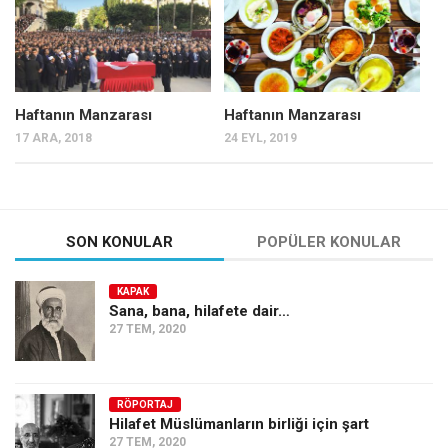
Haftanın Manzarası
Haftanın Manzarası
17 ARA, 2018
24 EYL, 2019
SON KONULAR
POPÜLER KONULAR
KAPAK
Sana, bana, hilafete dair…
27 TEM, 2020
RÖPORTAJ
Hilafet Müslümanların birliği için şart
27 TEM, 2020