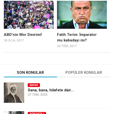
Mehmet Ali Tekin
Abir E. Nahas
Amina S. Jenenkovic
Bağdagül Öz
ABD’nin Mor Devrimi!
Fatih Terim: İmparator
mu kabadayı mı?
30 OCA, 2017
Esra Elönü
24 TEM, 2017
» Yazar arşivi
Bu Sayı
Tüm Sayılar
SON KONULAR
POPÜLER KONULAR
Kategoriler
KAPAK
Kültür Sanat
Sana, bana, hilafete dair…
27 TEM, 2020
Kitap
Karisi kitap sualleri
7 soruda bu hafta
RÖPORTAJ