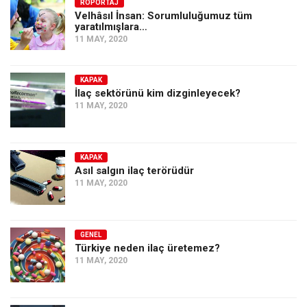
Amerika
RÖPORTAJ
Velhâsıl İnsan: Sorumluluğumuz tüm
yaratılmışlara…
Avustralya
11 MAY, 2020
Tarih
Düşünce
KAPAK
İlaç sektörünü kim dizginleyecek?
Dosyalar
11 MAY, 2020
KAPAK
Asıl salgın ilaç terörüdür
11 MAY, 2020
GENEL
Türkiye neden ilaç üretemez?
11 MAY, 2020