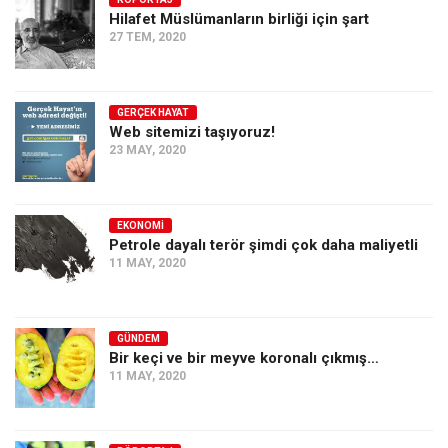
Hilafet Müslümanların birliği için şart
Ekonomi
27 TEM, 2020
Spor
Manzara
GERÇEK HAYAT
Sağlık
Web sitemizi taşıyoruz!
23 MAY, 2020
Gıda-Beslenme
Hayat
Türkiye
EKONOMI
Petrole dayalı terör şimdi çok daha maliyetli
Siyaset
11 MAY, 2020
Dünya
Avrupa
GÜNDEM
Asya
Bir keçi ve bir meyve koronalı çıkmış…
11 MAY, 2020
Afrika
İslam Dünyası