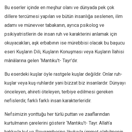
Bu eserler içinde en meşhur olanı ve dünyada pek çok
dillere tercümesi yapılan ve bütün insanlığa seslenen, ilim
adamı ve münevver tabakanın, ayrıca psikolog ve
psikiyatristlerin de insan ruh ve karakterini anlamak için
okuyacakları, aşk erbabının ise mürebbisi olacak bu başucu
eseri Kuşların Dili, Kuşların Konuşması veya Kuşların İlahisi
mânâlarına gelen ‘Mantıku’t- Tayr’dır.
Bu eserdeki kuşlar öyle rastgele kuşlar değildir. Onlar ruh-
kuşlar veya kuş-ruhlardır yani bizzat biz insanlardır. Dünyayı
önceleyen, ahireti öteleyen, terbiye edilmesi gereken
nefislerdir, farklı farklı insan karakterleridir.
Nefsimizin yonttuğu her türlü puttan ve zaaflarından
kurtulmanın çarelerini gösterir ‘Mantıku’t- Tayr. Allah’a
hakkıyla kul ve Peygamberine lâyıkıyla ümmet olabilmenin