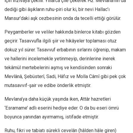
için inzivaya çekilir. Yıllarca çile çekerek Hz. Mevlana’nın da
Ekonomi
dediği gibi âşıkların ruhu-piri olur ki, bir nevi Hallac’ı
Spor
Mansur’daki aşk cezbesinin onda da tecelli ettiği görülür.
Manzara
Peygamberler ve veliler hakkında binlerce kitabı gözden
Sağlık
geçirir. Tasavvufla ilgili şiir ve hikâyeler toplaması otuz
Gıda-Beslenme
dokuz yıl sürer. Tasavvuf erbabının sırlarını öğrenip, makam
Hayat
ve hallerini incelemekle yetinmeyip, derinlerine inerek
Türkiye
tekâmül mertebelerini aşmış ve kendisinden sonraki
Siyaset
Mevlânâ, Şebüsterî, Sadi, Hâfız ve Molla Câmî gibi pek çok
mutasavvıf-şair ve edibe önderlik etmiştir.
Dünya
Avrupa
Mevlana’ya daha küçük yaşında iken, Attâr hazretleri
Asya
‘Esrarname’ adlı eserini hediye eder. O da bu eseri ömrü
Afrika
boyunca yanından ayırmamış, istifade etmiştir.
İslam Dünyası
Ruhu, fikri ve tabiatı sürekli cevelân (hâlden hâle giren)