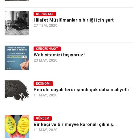
RÖPORTAJ
Hilafet Müslümanların birliği için şart
27 TEM, 2020
GERÇEK HAYAT
Web sitemizi taşıyoruz!
23 MAY, 2020
EKONOMI
Petrole dayalı terör şimdi çok daha maliyetli
11 MAY, 2020
GÜNDEM
Bir keçi ve bir meyve koronalı çıkmış…
11 MAY, 2020