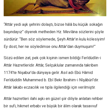
Facebook
Instagram
YouTube
“Attâr yedi aşk şehrini dolaştı, bizse hâlâ bu küçük sokağın
Editörden
başındayız” diyerek metheden Hz. Mevlâna sözlerini şöyle
Yazarlar
sürdürür: “Ben söz söylemede, Şeyh Attâr’ın kulu kölesiyim!
Kemal Özer
Ey dost, her ne söyledimse onu Attâr’dan duymuşum!”
Mahmut Toptaş
Sözü edilen zat, pek çok kişinin ismen bildiği Ferîdüdîin-i
Yvonne Ridley
Attâr Hazretleridir. Attâr, Selçuklular zamanında takriben
Barış Tarımcıoğlu
1174’te Nişabur’da dünyaya gelir. Asıl adı Ebû Hâmid
Ömer Kayani
Ferîdüddîn Muhammed b. Ebî Bekr İbrahim-i Nîşâbûrî’dir.
Yusuf Armağan
Attâr lakabı eczacılık ve tıpla ilgilendiği için verilmiştir.
Hasanali Yıldırım
Attâr hazretleri ilahi aşkı en güzel şiir diliyle anlatan rehber
Leyla Şerif Emin
bir sufi, hikmet erbabı ve büyük bir âlim olarak tasavvuf
Selçuk Türkyılmaz