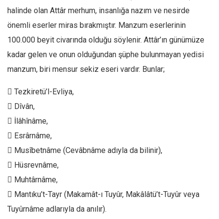
Amerika
halinde olan Attâr merhum, insanlığa nazım ve nesirde
Avustralya
önemli eserler miras bırakmıştır. Manzum eserlerinin
Tarih
100.000 beyit civarında olduğu söylenir. Attâr’ın günümüze
Düşünce
kadar gelen ve onun olduğundan şüphe bulunmayan yedisi
Dosyalar
manzum, biri mensur sekiz eseri vardır. Bunlar;
 Tezkiretü’l-Evliya,
 Dîvân,
 İlâhînâme,
 Esrârnâme,
 Musîbetnâme (Cevâbnâme adıyla da bilinir),
 Hüsrevnâme,
 Muhtârnâme,
 Mantıku’t-Tayr (Makamât-ı Tuyûr, Makâlâtü’t-Tuyûr veya
Tuyûrnâme adlarıyla da anılır).