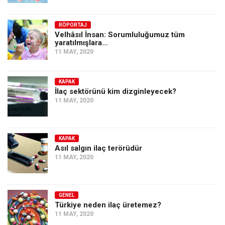
RÖPORTAJ
Velhâsıl İnsan: Sorumluluğumuz tüm
yaratılmışlara…
11 MAY, 2020
KAPAK
İlaç sektörünü kim dizginleyecek?
11 MAY, 2020
KAPAK
Asıl salgın ilaç terörüdür
11 MAY, 2020
GENEL
Türkiye neden ilaç üretemez?
11 MAY, 2020