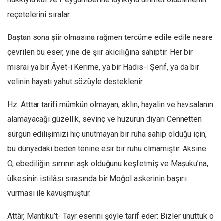
reçetelerini sıralar.
Baştan sona şiir olmasına rağmen tercüme edile edile nesre
çevrilen bu eser, yine de şiir akıcılığına sahiptir. Her bir
mısraı ya bir Âyet-i Kerime, ya bir Hadis-i Şerif, ya da bir
velinin hayatı yahut sözüyle desteklenir.
Hz. Atttar tarifi mümkün olmayan, aklın, hayalin ve havsalanın
alamayacağı güzellik, sevinç ve huzurun diyarı Cennetten
sürgün edilişimizi hiç unutmayan bir ruha sahip olduğu için,
bu dünyadaki beden tenine esir bir ruhu olmamıştır. Aksine
O, ebediliğin sırrının aşk olduğunu keşfetmiş ve Maşuku’na,
ülkesinin istilâsı sırasında bir Moğol askerinin başını
vurması ile kavuşmuştur.
Attâr, Mantıku’t- Tayr eserini şöyle tarif eder: Bizler unuttuk o