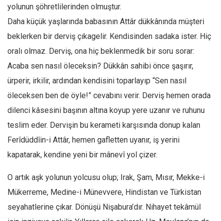
yolunun şöhretlilerinden olmuştur.
Mehmet Ali Tekin
Daha küçük yaşlarında babasının Attâr dükkânında müşteri
Abir E. Nahas
beklerken bir derviş çıkagelir. Kendisinden sadaka ister. Hiç
Amina S. Jenenkovic
oralı olmaz. Derviş, ona hiç beklenmedik bir soru sorar:
Bağdagül Öz
Acaba sen nasıl öleceksin? Dükkân sahibi önce şaşırır,
ürperir, irkilir, ardından kendisini toparlayıp “Sen nasıl
Esra Elönü
öleceksen ben de öyle!” cevabını verir. Derviş hemen orada
» Yazar arşivi
dilenci kâsesini başının altına koyup yere uzanır ve ruhunu
Bu Sayı
teslim eder. Dervişin bu kerameti karşısında donup kalan
Tüm Sayılar
Ferîdüddîin-i Attâr, hemen gafletten uyanır, iş yerini
Kategoriler
kapatarak, kendine yeni bir mânevî yol çizer.
Kültür Sanat
O artık aşk yolunun yolcusu olup; Irak, Şam, Mısır, Mekke-i
Kitap
Mükerreme, Medine-i Münevvere, Hindistan ve Türkistan
Karisi kitap sualleri
seyahatlerine çıkar. Dönüşü Nişabura’dır. Nihayet tekâmül
7 soruda bu hafta