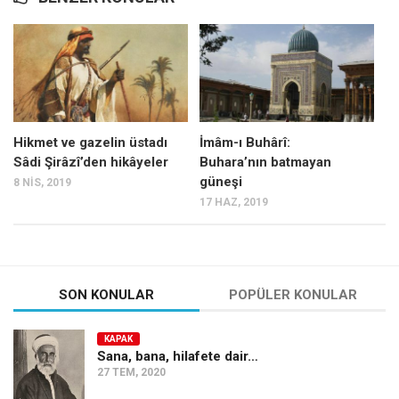
Hikmet ve gazelin üstadı
İmâm-ı Buhârî:
Sâdi Şirâzî’den hikâyeler
Buhara’nın batmayan
güneşi
8 NIS, 2019
17 HAZ, 2019
SON KONULAR
POPÜLER KONULAR
KAPAK
Sana, bana, hilafete dair…
27 TEM, 2020