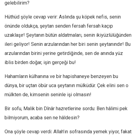
gelebilirim?
Hüthüd şöyle cevap verir: Aslında şu köpek nefis, senin
önünde oldukça, şeytan senden fersah fersah kaçıp
uzaklaşır! Şeytanın bütün aldatmaları, senin ikiyüzlülüğünden
ileri geliyor! Senin arzularından her biri senin şeytanındır! Bu
arzularından birini yerine getirdiğinde, sen de anında yüz
iblis birden doğar, işin gerçeği bu!
Hahamların külhanına ve bir hapishaneye benzeyen bu
dünya, bir uçtan öbür uca şeytanın mülküdür. Çek elini sen o
mülkten de, kimsenin seninle işi olmasın!
Bir sofu, Malik bin Dînâr hazretlerine sordu: Ben hâlimi pek
bilmiyorum, acaba sen ne hâldesin?
Ona şöyle cevap verdi: Allah’ın sofrasında yemek yiyor, fakat