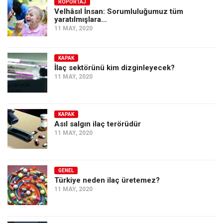
Amerika
RÖPORTAJ
Velhâsıl İnsan: Sorumluluğumuz tüm
yaratılmışlara…
Avustralya
11 MAY, 2020
Tarih
Düşünce
KAPAK
İlaç sektörünü kim dizginleyecek?
Dosyalar
11 MAY, 2020
KAPAK
Asıl salgın ilaç terörüdür
11 MAY, 2020
GENEL
Türkiye neden ilaç üretemez?
11 MAY, 2020