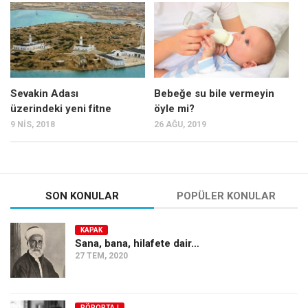
Mehmet Ali Tekin
Abir E. Nahas
Amina S. Jenenkovic
Bağdagül Öz
Sevakin Adası
Bebeğe su bile vermeyin
üzerindeki yeni fitne
öyle mi?
Esra Elönü
9 NIS, 2018
26 AĞU, 2019
» Yazar arşivi
Bu Sayı
Tüm Sayılar
SON KONULAR
POPÜLER KONULAR
Kategoriler
KAPAK
Kültür Sanat
Sana, bana, hilafete dair…
27 TEM, 2020
Kitap
Karisi kitap sualleri
7 soruda bu hafta
RÖPORTAJ