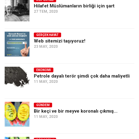
Hilafet Müslümanların birliği için şart
Ekonomi
27 TEM, 2020
Spor
Manzara
GERÇEK HAYAT
Sağlık
Web sitemizi taşıyoruz!
23 MAY, 2020
Gıda-Beslenme
Hayat
Türkiye
EKONOMI
Petrole dayalı terör şimdi çok daha maliyetli
Siyaset
11 MAY, 2020
Dünya
Avrupa
GÜNDEM
Asya
Bir keçi ve bir meyve koronalı çıkmış…
11 MAY, 2020
Afrika
İslam Dünyası