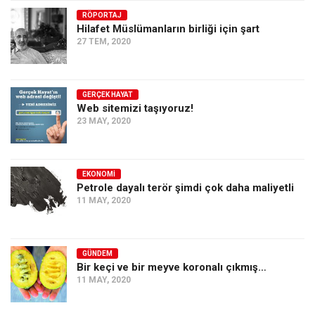
RÖPORTAJ
Ekonomi
Hilafet Müslümanların birliği için şart
Spor
27 TEM, 2020
Manzara
Sağlık
GERÇEK HAYAT
Web sitemizi taşıyoruz!
Gıda-Beslenme
23 MAY, 2020
Hayat
Türkiye
EKONOMI
Siyaset
Petrole dayalı terör şimdi çok daha maliyetli
11 MAY, 2020
Dünya
Avrupa
Asya
GÜNDEM
Bir keçi ve bir meyve koronalı çıkmış…
Afrika
11 MAY, 2020
İslam Dünyası