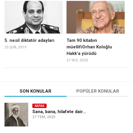
Mehmet Ali Tekin
Abir E. Nahas
Amina S. Jenenkovic
Bağdagül Öz
5. nesil diktatör adayları
Tam 90 kitabın
müellifiOrhan Koloğlu
25 ŞUB, 2019
Esra Elönü
Hakk’a yürüdü
» Yazar arşivi
27 NIS, 2020
Bu Sayı
Tüm Sayılar
Kategoriler
SON KONULAR
POPÜLER KONULAR
Kültür Sanat
KAPAK
Kitap
Sana, bana, hilafete dair…
27 TEM, 2020
Karisi kitap sualleri
7 soruda bu hafta