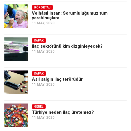
Amerika
RÖPORTAJ
Avustralya
Velhâsıl İnsan: Sorumluluğumuz tüm
yaratılmışlara…
Tarih
11 MAY, 2020
Düşünce
Dosyalar
KAPAK
İlaç sektörünü kim dizginleyecek?
11 MAY, 2020
KAPAK
Asıl salgın ilaç terörüdür
11 MAY, 2020
GENEL
Türkiye neden ilaç üretemez?
11 MAY, 2020