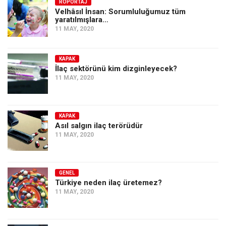
Amerika
RÖPORTAJ
Velhâsıl İnsan: Sorumluluğumuz tüm
yaratılmışlara…
Avustralya
11 MAY, 2020
Tarih
Düşünce
KAPAK
İlaç sektörünü kim dizginleyecek?
Dosyalar
11 MAY, 2020
KAPAK
Asıl salgın ilaç terörüdür
11 MAY, 2020
GENEL
Türkiye neden ilaç üretemez?
11 MAY, 2020