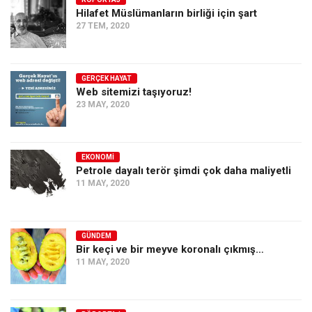
Hilafet Müslümanların birliği için şart
Ekonomi
27 TEM, 2020
Spor
Manzara
GERÇEK HAYAT
Sağlık
Web sitemizi taşıyoruz!
23 MAY, 2020
Gıda-Beslenme
Hayat
Türkiye
EKONOMI
Petrole dayalı terör şimdi çok daha maliyetli
Siyaset
11 MAY, 2020
Dünya
Avrupa
GÜNDEM
Asya
Bir keçi ve bir meyve koronalı çıkmış…
11 MAY, 2020
Afrika
İslam Dünyası