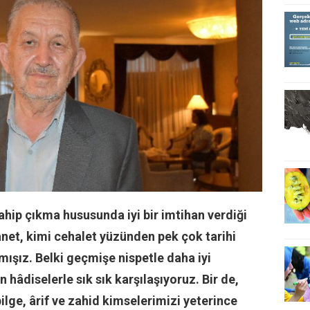
ahip çıkma hususunda iyi bir imtihan verdiği
anet, kimi cehalet yüzünden pek çok tarihi
rmışız. Belki geçmişe nispetle daha iyi
hâdiselerle sık sık karşılaşıyoruz. Bir de,
ilge, ârif ve zahid kimselerimizi yeterince