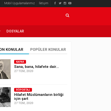
Mobil Uygulamalarımız
İletişim
DOSYALAR
ON KONULAR
POPÜLER KONULAR
KAPAK
Sana, bana, hilafete dair…
27 TEM, 2020
RÖPORTAJ
Hilafet Müslümanların birliği
için şart
27 TEM, 2020