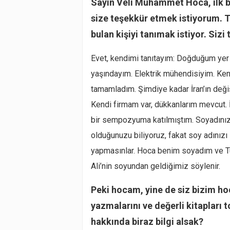
Sayın Veli Muhammet Hoca, ilk ba
size teşekkür etmek istiyorum. 
bulan kişiyi tanımak istiyor. Sizi
Evet, kendimi tanıtayım: Doğduğum yer
yaşındayım. Elektrik mühendisiyim. Ken
tamamladım. Şimdiye kadar İran’ın değiş
Kendi firmam var, dükkanlarım mevcut. İ
bir sempozyuma katılmıştım. Soyadınız 
olduğunuzu biliyoruz, fakat soy adınızı
yapmasınlar. Hoca benim soyadım ve Tü
Ali’nin soyundan geldiğimiz söylenir.
Peki hocam, yine de siz bizim ho
yazmalarını ve değerli kitapları 
hakkında biraz bilgi alsak?