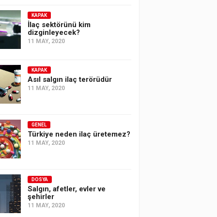
KAPAK
İlaç sektörünü kim
dizginleyecek?
11 MAY, 2020
KAPAK
Asıl salgın ilaç terörüdür
11 MAY, 2020
GENEL
Türkiye neden ilaç üretemez?
11 MAY, 2020
DOSYA
Salgın, afetler, evler ve
şehirler
11 MAY, 2020