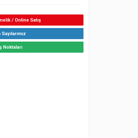
elik / Online Satış
 Sayılarımız
ş Noktaları