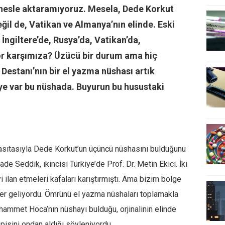
 nesle aktaramıyoruz. Mesela, Dede Korkut
eğil de, Vatikan ve Almanya’nın elinde. Eski
İngiltere’de, Rusya’da, Vatikan’da,
or karşımıza? Üzücü bir durum ama hiç
estanı’nın bir el yazma nüshası artık
âye var bu nüshada. Buyurun bu husustaki
vasıtasıyla Dede Korkut’un üçüncü nüshasını bulduğunu
de Seddik, ikincisi Türkiye’de Prof. Dr. Metin Ekici. İki
i ilan etmeleri kafaları karıştırmıştı. Ama bizim bölge
aber geliyordu. Ömrünü el yazma nüshaları toplamakla
ammet Hoca’nın nüshayı bulduğu, orjinalinin elinde
pisini ondan aldığı söyleniyordu.