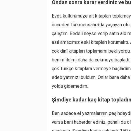
Ondan sonra karar verdiniz ve bu
Evet, kültürümüze ait kitapları toplama
önceden Türkmensahra’da yaşayan olsun
çalıştım. Bedeli neyse verip satın ald
asıl amacımız eski kitapları korumaktı
çok dinî kitapları toplamamı bekliyordu
benim ilgimi daha da çekmeye başladı. B
çok Türkçe kitaplara vermeye başladım.
edebiyatımızı buldum. Onlar bana daha
yolda gidemedim.
Şimdiye kadar kaç kitap topladın
Ben sadece el yazmalarının peşindeydi
varsa beni haberdar ediniz, pahalı da 
sayılmaz. Şimdiye kadar yaklaşık 150 el