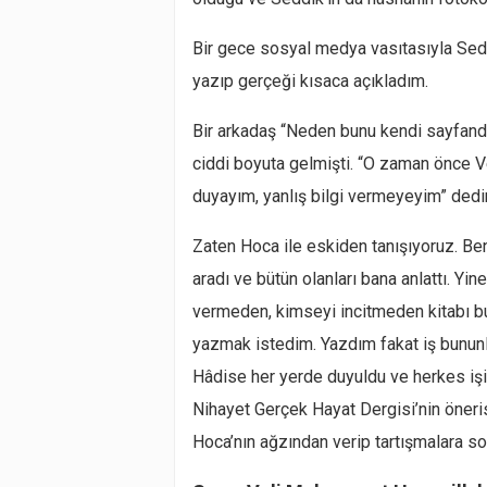
Bir gece sosyal medya vasıtasıyla Seddi
yazıp gerçeği kısaca açıkladım.
Bir arkadaş “Neden bunu kendi sayfanda
ciddi boyuta gelmişti. “O zaman önce 
duyayım, yanlış bilgi vermeyeyim” dedi
Zaten Hoca ile eskiden tanışıyoruz. Be
aradı ve bütün olanları bana anlattı. Yi
vermeden, kimseyi incitmeden kitabı 
yazmak istedim. Yazdım fakat iş bununl
Hâdise her yerde duyuldu ve herkes işi
Nihayet Gerçek Hayat Dergisi’nin öneris
Hoca’nın ağzından verip tartışmalara s