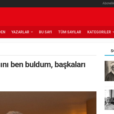
Abonelik
DEN
YAZARLAR
BU SAYI
TÜM SAYILAR
KATEGORILER
S
nı ben buldum, başkaları