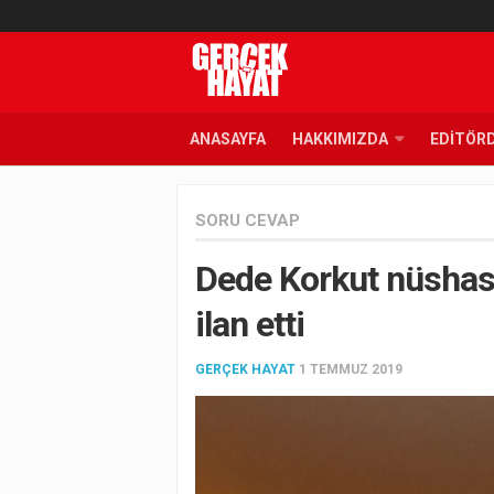
ANASAYFA
HAKKIMIZDA
EDITÖR
SORU CEVAP
Dede Korkut nüshası
ilan etti
GERÇEK HAYAT
1 TEMMUZ 2019