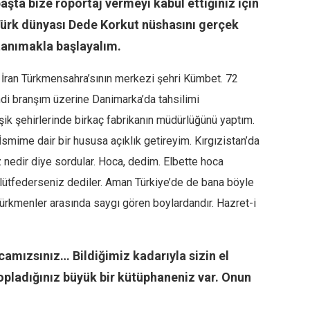
şta bize röportaj vermeyi kabul ettiğiniz için
Türk dünyası Dede Korkut nüshasını gerçek
 tanımakla başlayalım.
 İran Türkmensahra’sının merkezi şehri Kümbet. 72
di branşım üzerine Danimarka’da tahsilimi
ik şehirlerinde birkaç fabrikanın müdürlüğünü yaptım.
smime dair bir hususa açıklık getireyim. Kırgızistan’da
nedir diye sordular. Hoca, dedim. Elbette hoca
 lütfederseniz dediler. Aman Türkiye’de de bana böyle
rkmenler arasında saygı gören boylardandır. Hazret-i
camızsınız… Bildiğimiz kadarıyla sizin el
topladığınız büyük bir kütüphaneniz var. Onun