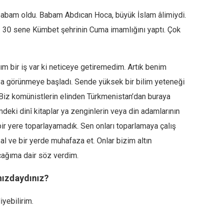
 babam oldu. Babam Abdıcan Hoca, büyük İslam âlimiydi.
. 30 sene Kümbet şehrinin Cuma imamlığını yaptı. Çok
ım bir iş var ki neticeye getiremedim. Artık benim
a görünmeye başladı. Sende yüksek bir bilim yeteneği
Biz komünistlerin elinden Türkmenistan’dan buraya
eki dinî kitaplar ya zenginlerin veya din adamlarının
ı bir yere toparlayamadık. Sen onları toparlamaya çalış
l ve bir yerde muhafaza et. Onlar bizim altın
ağıma dair söz verdim.
nızdaydınız?
iyebilirim.