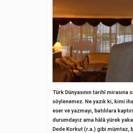
Türk Dünyasının tarihî mirasına s
söylenemez. Ne yazık ki, kimi ih
eser ve yazmayı, batılılara kaptı
durumdayız ama hâlâ yürek yakan 
Dede Korkut (r.a.) gibi mümtaz, b