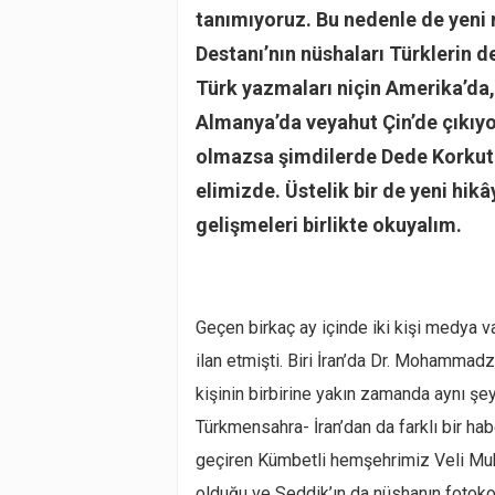
tanımıyoruz. Bu nedenle de yeni
Destanı’nın nüshaları Türklerin d
Türk yazmaları niçin Amerika’da, 
Almanya’da veyahut Çin’de çıkıy
olmazsa şimdilerde Dede Korkut D
elimizde. Üstelik bir de yeni hik
gelişmeleri birlikte okuyalım.
Geçen birkaç ay içinde iki kişi medya 
ilan etmişti. Biri İran’da Dr. Mohammadza
kişinin birbirine yakın zamanda aynı şey
Türkmensahra- İran’dan da farklı bir h
geçiren Kümbetli hemşehrimiz Veli Muh
olduğu ve Seddik’ın da nüshanın fotoko