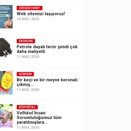
GERÇEK HAYAT
Web sitemizi taşıyoruz!
23 MAY, 2020
EKONOMI
Petrole dayalı terör şimdi çok
daha maliyetli
11 MAY, 2020
GÜNDEM
Bir keçi ve bir meyve koronalı
çıkmış…
11 MAY, 2020
RÖPORTAJ
Velhâsıl İnsan:
Sorumluluğumuz tüm
yaratılmışlara…
11 MAY, 2020