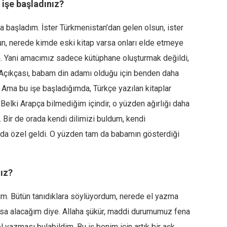
 işe başladınız?
ya başladım. İster Türkmenistan’dan gelen olsun, ister
, nerede kimde eski kitap varsa onları elde etmeye
ım. Yani amacımız sadece kütüphane oluşturmak değildi,
. Açıkçası, babam din adamı olduğu için benden daha
. Ama bu işe başladığımda, Türkçe yazılan kitaplar
elki Arapça bilmediğim içindir, o yüzden ağırlığı daha
 Bir de orada kendi dilimizi buldum, kendi
 da özel geldi. O yüzden tam da babamın gösterdiği
ız?
m. Bütün tanıdıklara söylüyordum, nerede el yazma
olsa alacağım diye. Allaha şükür, maddi durumumuz fena
 yazması bulabildim. Bu iş benim için artık bir aşk