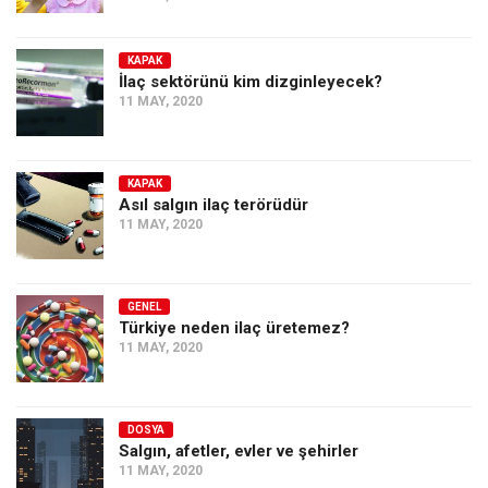
KAPAK
İlaç sektörünü kim dizginleyecek?
11 MAY, 2020
KAPAK
Asıl salgın ilaç terörüdür
11 MAY, 2020
GENEL
Türkiye neden ilaç üretemez?
11 MAY, 2020
DOSYA
Salgın, afetler, evler ve şehirler
11 MAY, 2020