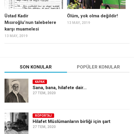
Ekonomi
Üstad Kadir
Ölüm, yok olma değildir!
Spor
Mısıroğlu’nun talebelere
13 MAY, 2019
Manzara
karşı muamelesi
13 MAY, 2019
Sağlık
Gıda-Beslenme
Hayat
Türkiye
SON KONULAR
POPÜLER KONULAR
Siyaset
KAPAK
Dünya
Sana, bana, hilafete dair…
27 TEM, 2020
Avrupa
Asya
Afrika
RÖPORTAJ
Hilafet Müslümanların birliği için şart
İslam Dünyası
27 TEM, 2020