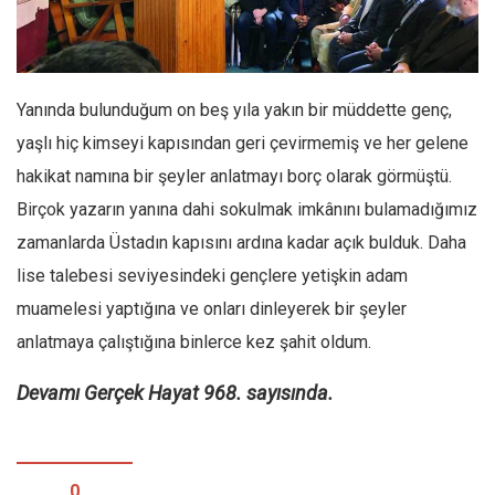
Facebook
Instagram
YouTube
Yanında bulunduğum on beş yıla yakın bir müddette genç,
Editörden
yaşlı hiç kimseyi kapısından geri çevirmemiş ve her gelene
Yazarlar
hakikat namına bir şeyler anlatmayı borç olarak görmüştü.
Kemal Özer
Birçok yazarın yanına dahi sokulmak imkânını bulamadığımız
Mahmut Toptaş
zamanlarda Üstadın kapısını ardına kadar açık bulduk. Daha
Yvonne Ridley
lise talebesi seviyesindeki gençlere yetişkin adam
muamelesi yaptığına ve onları dinleyerek bir şeyler
Barış Tarımcıoğlu
anlatmaya çalıştığına binlerce kez şahit oldum.
Ömer Kayani
Yusuf Armağan
Devamı Gerçek Hayat 968. sayısında.
Hasanali Yıldırım
Leyla Şerif Emin
0
Selçuk Türkyılmaz