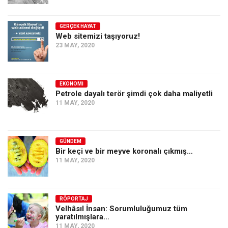
Amerika
Avustralya
GERÇEK HAYAT
Web sitemizi taşıyoruz!
Tarih
23 MAY, 2020
Düşünce
Dosyalar
EKONOMI
Petrole dayalı terör şimdi çok daha maliyetli
11 MAY, 2020
GÜNDEM
Bir keçi ve bir meyve koronalı çıkmış…
11 MAY, 2020
RÖPORTAJ
Velhâsıl İnsan: Sorumluluğumuz tüm
yaratılmışlara…
11 MAY, 2020