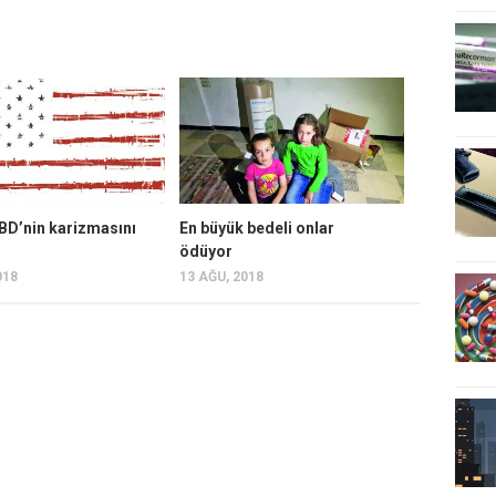
BD’nin karizmasını
En büyük bedeli onlar
ödüyor
018
13 AĞU, 2018