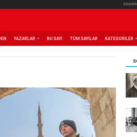
Abonelik
DEN
YAZARLAR
BU SAYI
TÜM SAYILAR
KATEGORILER
S