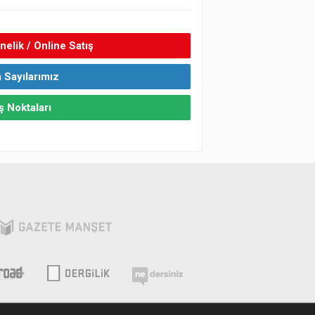
elik / Online Satış
 Sayılarımız
ş Noktaları