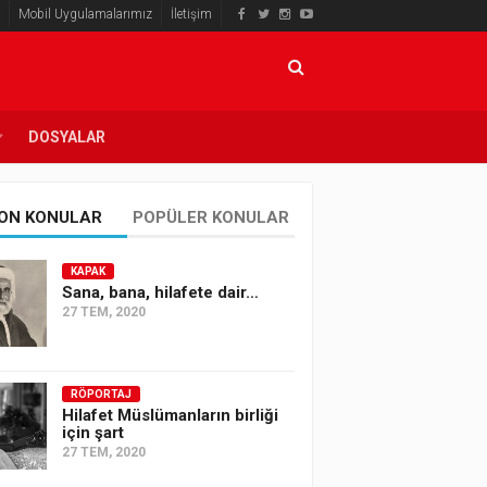
Mobil Uygulamalarımız
İletişim
DOSYALAR
ON KONULAR
POPÜLER KONULAR
KAPAK
Sana, bana, hilafete dair…
27 TEM, 2020
RÖPORTAJ
Hilafet Müslümanların birliği
için şart
27 TEM, 2020