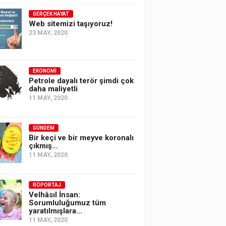
GERÇEK HAYAT
Web sitemizi taşıyoruz!
23 MAY, 2020
EKONOMI
Petrole dayalı terör şimdi çok
daha maliyetli
11 MAY, 2020
GÜNDEM
Bir keçi ve bir meyve koronalı
çıkmış…
11 MAY, 2020
RÖPORTAJ
Velhâsıl İnsan:
Sorumluluğumuz tüm
yaratılmışlara…
11 MAY, 2020