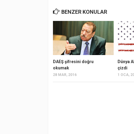
BENZER KONULAR
DAEŞ şifresini doğru
Dünya A
okumak
çizdi
28 MAR, 2016
1 OCA, 2