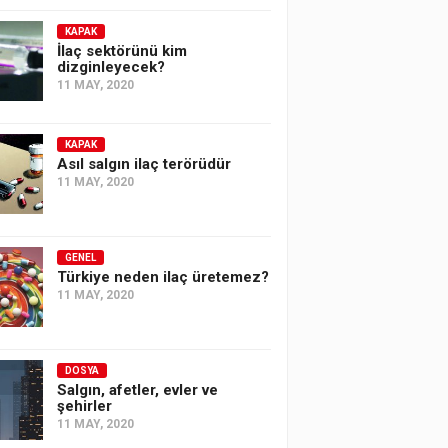
KAPAK
İlaç sektörünü kim
dizginleyecek?
11 MAY, 2020
KAPAK
Asıl salgın ilaç terörüdür
11 MAY, 2020
GENEL
Türkiye neden ilaç üretemez?
11 MAY, 2020
DOSYA
Salgın, afetler, evler ve
şehirler
11 MAY, 2020