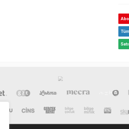
Abon
Tüm
Satı