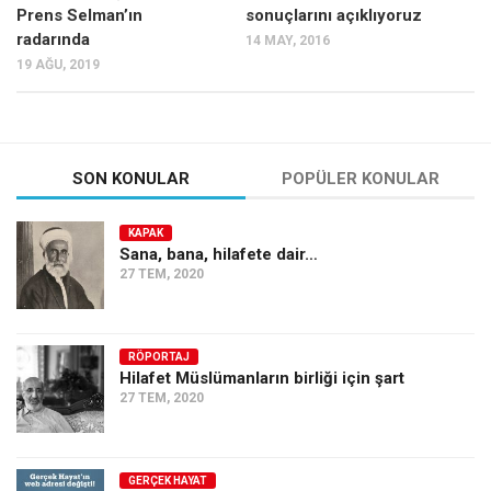
Prens Selman’ın
sonuçlarını açıklıyoruz
Ekonomi
radarında
14 MAY, 2016
Spor
19 AĞU, 2019
Manzara
Sağlık
Gıda-Beslenme
SON KONULAR
POPÜLER KONULAR
Hayat
KAPAK
Türkiye
Sana, bana, hilafete dair…
27 TEM, 2020
Siyaset
Dünya
Avrupa
RÖPORTAJ
Hilafet Müslümanların birliği için şart
Asya
27 TEM, 2020
Afrika
İslam Dünyası
GERÇEK HAYAT