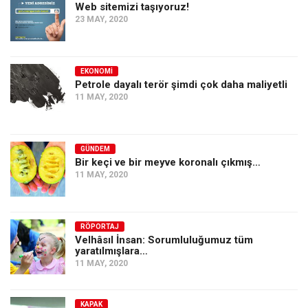
Amerika
Web sitemizi taşıyoruz!
23 MAY, 2020
Avustralya
Tarih
Düşünce
EKONOMI
Petrole dayalı terör şimdi çok daha maliyetli
Dosyalar
11 MAY, 2020
GÜNDEM
Bir keçi ve bir meyve koronalı çıkmış…
11 MAY, 2020
RÖPORTAJ
Velhâsıl İnsan: Sorumluluğumuz tüm
yaratılmışlara…
11 MAY, 2020
KAPAK