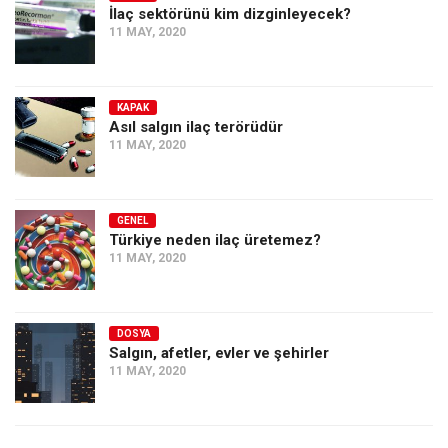
İlaç sektörünü kim dizginleyecek?
11 MAY, 2020
KAPAK
Asıl salgın ilaç terörüdür
11 MAY, 2020
GENEL
Türkiye neden ilaç üretemez?
11 MAY, 2020
DOSYA
Salgın, afetler, evler ve şehirler
11 MAY, 2020