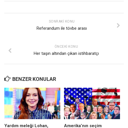
Mehmet Ali Tekin
Abir E. Nahas
SONRAKI KONU
Amina S. Jenenkovic
Referandum ile tövbe arası
Bağdagül Öz
Esra Elönü
ÖNCEKI KONU
Her taşın altından çıkan istihbaratçı
» Yazar arşivi
Bu Sayı
Tüm Sayılar
BENZER KONULAR
Kategoriler
Kültür Sanat
Kitap
Karisi kitap sualleri
7 soruda bu hafta
Yardım meleği Lohan,
Amerika’nın seçim