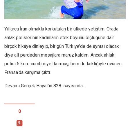
Facebook
Instagram
YouTube
Yıllarca İran olmakla korkutulan bir ülkede yetiştim. Orada
Editörden
ahlak polislerinin kadınların etek boyunu ölçtüğüne dair
Yazarlar
birçok hikâye dinleyip, bir gün Türkiye’de de aynısı olacak
Kemal Özer
diye alt perdeden mesajlara maruz kaldım. Ancak ahlak
Mahmut Toptaş
polisi 5 kere cumhuriyet kurmuş, hem de laikliğiyle övünen
Yvonne Ridley
Fransa’da karşıma çıktı.
Barış Tarımcıoğlu
Devamı Gerçek Hayat’ın 828. sayısında…
Ömer Kayani
Yusuf Armağan
Hasanali Yıldırım
0
Leyla Şerif Emin
Selçuk Türkyılmaz