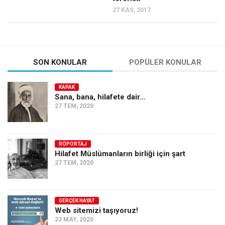
27 KAS, 2017
SON KONULAR
POPÜLER KONULAR
KAPAK
Sana, bana, hilafete dair…
27 TEM, 2020
RÖPORTAJ
Hilafet Müslümanların birliği için şart
27 TEM, 2020
GERÇEK HAYAT
Web sitemizi taşıyoruz!
23 MAY, 2020