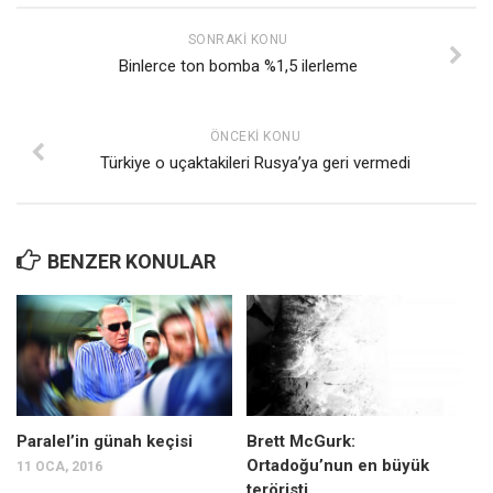
SONRAKI KONU
Binlerce ton bomba %1,5 ilerleme
ÖNCEKI KONU
Türkiye o uçaktakileri Rusya’ya geri vermedi
BENZER KONULAR
Paralel’in günah keçisi
Brett McGurk:
Ortadoğu’nun en büyük
11 OCA, 2016
teröristi