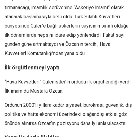
tırmanacağı, imamlık serüvenine “Askeriye İmamı” olarak
Ekonomi
atanarak başlamasıyla belli oldu. Türk Silahlı Kuvvetleri
Spor
bünyesinde Gülen’e bağlı askerlerin sayısının sınırlı olduğu
Manzara
ilk dönemlerde hepsini idare edip yönlendirdi. Fakat sayı
Sağlık
günden güne artmaktaydı ve Özcan’ın tercihi, Hava
Gıda-Beslenme
Kuvvetleri Komutanlığı’ndan yana oldu.
Hayat
İlk örgütlenmeyi yaptı
Türkiye
Siyaset
“Hava Kuvvetleri” Gülenistler’in orduda ilk örgütlendiği yerdi.
Dünya
İlk imam da Mustafa Özcan.
Avrupa
Ordunun 2000’li yıllara kadar siyaset, bürokrasi, güvenlik, dış
Asya
politika ve hatta ekonomi üzerindeki olağandışı etkisi göz
Afrika
önünde alınırsa Özcan’ın pozisyonu daha iyi anlaşılacaktır.
İslam Dünyası