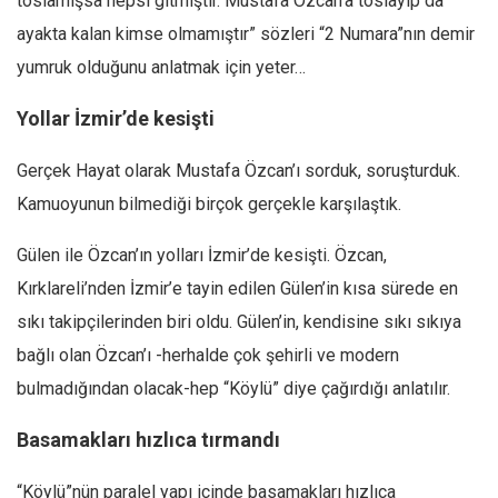
toslamışsa hepsi gitmiştir. Mustafa Özcan’a toslayıp da
ayakta kalan kimse olmamıştır” sözleri “2 Numara”nın demir
Mehmet Ali Tekin
yumruk olduğunu anlatmak için yeter…
Abir E. Nahas
Amina S. Jenenkovic
Yollar İzmir’de kesişti
Bağdagül Öz
Gerçek Hayat olarak Mustafa Özcan’ı sorduk, soruşturduk.
Esra Elönü
Kamuoyunun bilmediği birçok gerçekle karşılaştık.
» Yazar arşivi
Gülen ile Özcan’ın yolları İzmir’de kesişti. Özcan,
Bu Sayı
Kırklareli’nden İzmir’e tayin edilen Gülen’in kısa sürede en
Tüm Sayılar
sıkı takipçilerinden biri oldu. Gülen’in, kendisine sıkı sıkıya
Kategoriler
bağlı olan Özcan’ı -herhalde çok şehirli ve modern
Kültür Sanat
bulmadığından olacak-hep “Köylü” diye çağırdığı anlatılır.
Kitap
Basamakları hızlıca tırmandı
Karisi kitap sualleri
7 soruda bu hafta
“Köylü”nün paralel yapı içinde basamakları hızlıca