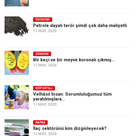
EKONOMI
Petrole dayalı terör şimdi çok daha maliyetli
11 MAY, 2020
GÜNDEM
Bir keçi ve bir meyve koronalı çıkmış…
11 MAY, 2020
RÖPORTAJ
Velhâsıl İnsan: Sorumluluğumuz tüm
yaratılmışlara…
11 MAY, 2020
KAPAK
İlaç sektörünü kim dizginleyecek?
11 MAY, 2020