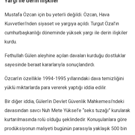
Yargı ile derin ilişkiler
Amerika
Avustralya
Mustafa Özcan için bu yeterli değildi. Özcan, Hava
Tarih
Kuvvetleri’nden siyaset ve yargıya açıldı. Turgut Özal’ın
Düşünce
cumhurbaşkanlığı döneminde yüksek yargı ile derin ilişkiler
kurdu.
Dosyalar
Fethullah Gülen aleyhine açılan davaları kurduğu dostluklar
sayesinde beraat kararlarıyla sonuçlandırdı.
Özcan’ın özellikle 1994-1995 yıllarındaki dava temizliğini
yüklü miktarlarda para vererek yaptığı iddia edilir.
Bir diğer iddia, Gülen’in Devlet Güvenlik Mahkemesi’ndeki
davasından savcı Nuh Mete Yüksel’e “seks tuzağı” kurularak
kurtarılmasında rolü olduğu şeklindedir. Konuşulanlara göre
prodüksiyonun maliyeti bugünün parasıyla yaklaşık 500 bin