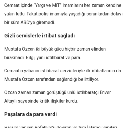
Cemaat içinde “Yargı ve MİT” imamlarını her zaman kendine
yakın tuttu. Fakat polis imamıyla yaşadığı sorunlardan dolayı
bir süre ABD’ye giremedi.
Gizli servislerle irtibat sağladı
Mustafa Özcan iki büyük gücü hiçbir zaman elinden
bırakmadı. Bilgi, yani istihbarat ve para.
Cemaatin yabancı istihbarat servisleriyle ilk irtibatlarının da
Mustafa Özcan tarafından sağlandığı belirtiliyor.
Özcan zaman zaman görüştüğü ünlü istihbaratçı Enver
Altaylı sayesinde kritik ilişkiler kurdu.
Paşalara da para verdi
Paralel yapının Refahyol’u deviren ve tüm İslamcı yapıları