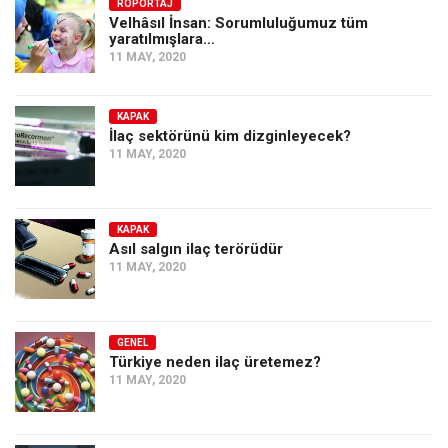
Amerika
RÖPORTAJ
Velhâsıl İnsan: Sorumluluğumuz tüm
yaratılmışlara…
Avustralya
11 MAY, 2020
Tarih
Düşünce
KAPAK
İlaç sektörünü kim dizginleyecek?
Dosyalar
11 MAY, 2020
KAPAK
Asıl salgın ilaç terörüdür
11 MAY, 2020
GENEL
Türkiye neden ilaç üretemez?
11 MAY, 2020