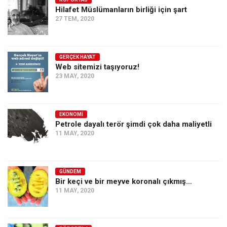
Hilafet Müslümanların birliği için şart
Ekonomi
27 TEM, 2020
Spor
Manzara
GERÇEK HAYAT
Sağlık
Web sitemizi taşıyoruz!
23 MAY, 2020
Gıda-Beslenme
Hayat
Türkiye
EKONOMI
Petrole dayalı terör şimdi çok daha maliyetli
Siyaset
11 MAY, 2020
Dünya
Avrupa
GÜNDEM
Asya
Bir keçi ve bir meyve koronalı çıkmış…
11 MAY, 2020
Afrika
İslam Dünyası