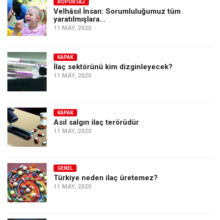
Amerika
RÖPORTAJ
Velhâsıl İnsan: Sorumluluğumuz tüm
yaratılmışlara…
Avustralya
11 MAY, 2020
Tarih
Düşünce
KAPAK
İlaç sektörünü kim dizginleyecek?
Dosyalar
11 MAY, 2020
KAPAK
Asıl salgın ilaç terörüdür
11 MAY, 2020
GENEL
Türkiye neden ilaç üretemez?
11 MAY, 2020