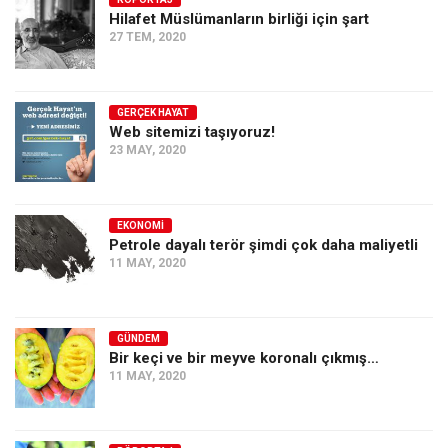
Hilafet Müslümanların birliği için şart
Ekonomi
27 TEM, 2020
Spor
Manzara
GERÇEK HAYAT
Sağlık
Web sitemizi taşıyoruz!
23 MAY, 2020
Gıda-Beslenme
Hayat
Türkiye
EKONOMI
Petrole dayalı terör şimdi çok daha maliyetli
Siyaset
11 MAY, 2020
Dünya
Avrupa
GÜNDEM
Asya
Bir keçi ve bir meyve koronalı çıkmış…
11 MAY, 2020
Afrika
İslam Dünyası