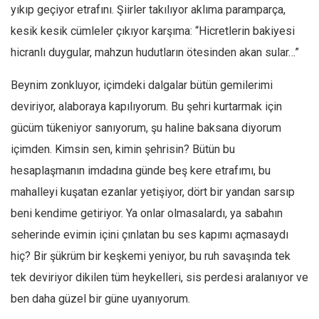
yıkıp geçiyor etrafını. Şiirler takılıyor aklıma paramparça,
kesik kesik cümleler çıkıyor karşıma: “Hicretlerin bakiyesi
hicranlı duygular, mahzun hudutların ötesinden akan sular…”
Beynim zonkluyor, içimdeki dalgalar bütün gemilerimi
deviriyor, alaboraya kapılıyorum. Bu şehri kurtarmak için
gücüm tükeniyor sanıyorum, şu haline baksana diyorum
içimden. Kimsin sen, kimin şehrisin? Bütün bu
hesaplaşmanın imdadına günde beş kere etrafımı, bu
mahalleyi kuşatan ezanlar yetişiyor, dört bir yandan sarsıp
beni kendime getiriyor. Ya onlar olmasalardı, ya sabahın
seherinde evimin içini çınlatan bu ses kapımı açmasaydı
hiç? Bir şükrüm bir keşkemi yeniyor, bu ruh savaşında tek
tek deviriyor dikilen tüm heykelleri, sis perdesi aralanıyor ve
ben daha güzel bir güne uyanıyorum.