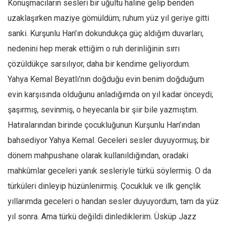
Konuşmacıların sesleri bir uğultu haline gelip benden
Amerika
uzaklaşırken maziye gömüldüm; ruhum yüz yıl geriye gitti
Avustralya
sanki. Kurşunlu Han’ın dokundukça güç aldığım duvarları,
Tarih
nedenini hep merak ettiğim o ruh derinliğinin sırrı
Düşünce
çözüldükçe sarsılıyor, daha bir kendime geliyordum.
Dosyalar
Yahya Kemal Beyatlı’nın doğduğu evin benim doğduğum
evin karşısında olduğunu anladığımda on yıl kadar önceydi;
şaşırmış, sevinmiş, o heyecanla bir şiir bile yazmıştım.
Hatıralarından birinde çocukluğunun Kurşunlu Han’ından
bahsediyor Yahya Kemal. Geceleri sesler duyuyormuş; bir
dönem mahpushane olarak kullanıldığından, oradaki
mahkûmlar geceleri yanık sesleriyle türkü söylermiş. O da
türküleri dinleyip hüzünlenirmiş. Çocukluk ve ilk gençlik
yıllarımda geceleri o handan sesler duyuyordum, tam da yüz
yıl sonra. Ama türkü değildi dinlediklerim. Üsküp Jazz