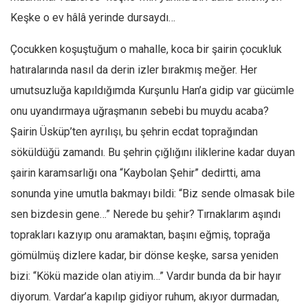
Keşke o ev hâlâ yerinde dursaydı…
Çocukken koşuştuğum o mahalle, koca bir şairin çocukluk
hatıralarında nasıl da derin izler bırakmış meğer. Her
umutsuzluğa kapıldığımda Kurşunlu Han’a gidip var gücümle
onu uyandırmaya uğraşmanın sebebi bu muydu acaba?
Şairin Üsküp’ten ayrılışı, bu şehrin ecdat toprağından
söküldüğü zamandı. Bu şehrin çığlığını iliklerine kadar duyan
şairin karamsarlığı ona “Kaybolan Şehir” dedirtti, ama
sonunda yine umutla bakmayı bildi: “Biz sende olmasak bile
sen bizdesin gene…” Nerede bu şehir? Tırnaklarım aşındı
toprakları kazıyıp onu aramaktan, başını eğmiş, toprağa
gömülmüş dizlere kadar, bir dönse keşke, sarsa yeniden
bizi: “Kökü mazide olan atiyim…” Vardır bunda da bir hayır
diyorum. Vardar’a kapılıp gidiyor ruhum, akıyor durmadan,