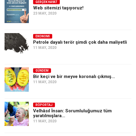
GERÇEK HAYAT
Web sitemizi taşıyoruz!
23 MAY, 2020
EKONOMI
Petrole dayalı terör şimdi çok daha maliyetli
11 MAY, 2020
GÜNDEM
Bir keçi ve bir meyve koronalı çıkmış…
11 MAY, 2020
RÖPORTAJ
Velhâsıl İnsan: Sorumluluğumuz tüm
yaratılmışlara…
11 MAY, 2020