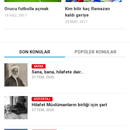
Orucu futbolla açmak
Kim bilir kaç Ramazan
kaldı geriye
15 HAZ, 2017
29 MAY, 2017
SON KONULAR
POPÜLER KONULAR
KAPAK
Sana, bana, hilafete dair…
27 TEM, 2020
RÖPORTAJ
Hilafet Müslümanların birliği için şart
27 TEM, 2020