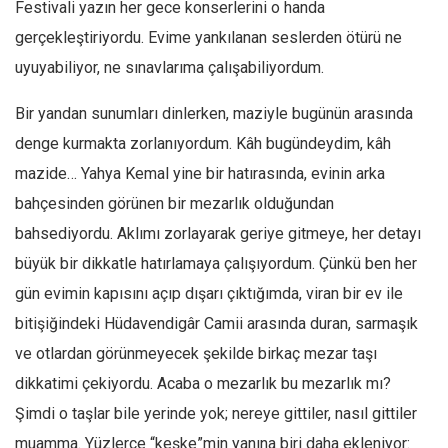
Festivali yazın her gece konserlerini o handa
gerçekleştiriyordu. Evime yankılanan seslerden ötürü ne
uyuyabiliyor, ne sınavlarıma çalışabiliyordum.
Bir yandan sunumları dinlerken, maziyle bugünün arasında
denge kurmakta zorlanıyordum. Kâh bugündeydim, kâh
mazide… Yahya Kemal yine bir hatırasında, evinin arka
bahçesinden görünen bir mezarlık olduğundan
bahsediyordu. Aklımı zorlayarak geriye gitmeye, her detayı
büyük bir dikkatle hatırlamaya çalışıyordum. Çünkü ben her
gün evimin kapısını açıp dışarı çıktığımda, viran bir ev ile
bitişiğindeki Hüdavendigâr Camii arasında duran, sarmaşık
ve otlardan görünmeyecek şekilde birkaç mezar taşı
dikkatimi çekiyordu. Acaba o mezarlık bu mezarlık mı?
Şimdi o taşlar bile yerinde yok; nereye gittiler, nasıl gittiler
muamma. Yüzlerce “keşke”min yanına biri daha ekleniyor: