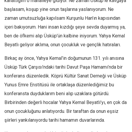
kanattığım o mahalleye gidiyor. Ne zaman Üsküp’le kavgaya
Ekonomi
başlasam, koşup yine onun taşlarına yaslanıyorum. Ne
Spor
zaman umutsuzluğa kapılsam Kurşunlu Han’ın kapısından
Manzara
içeri bakıyorum. Hani insan kızdığı şeye sevda duyarmış ya,
ben de öfkemi alıp Üsküp’ün kalbine iniyorum. Yahya Kemal
Sağlık
Beyatlı geliyor aklıma, onun çocukluk ve gençlik hatıraları.
Gıda-Beslenme
Hayat
Birkaç ay önce, Yahya Kemal’in doğumunun 131. yılı anısına
Türkiye
Üsküp Türk Çarşısı’ndaki tarihi Davut Paşa Hamamı’nda bir
Siyaset
konferans düzenledik. Köprü Kültür Sanat Derneği ve Üsküp
Yunus Emre Enstitüsü ile ortaklaşa düzenlediğimiz bu
Dünya
konferansta duyduklarım beni alıp uzaklara götürdü.
Avrupa
Birbirinden değerli hocalar Yahya Kemal Beyatlı’yı, en çok da
Asya
onun çocukluğunu anlatıyordu. Bir taraftan da onun eşsiz
Afrika
şiirleri yankılanıyordu tarihi hamamın duvarlarında.
İslam Dünyası