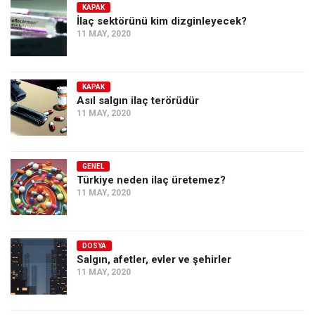
KAPAK
İlaç sektörünü kim dizginleyecek?
11 MAY, 2020
KAPAK
Asıl salgın ilaç terörüdür
11 MAY, 2020
GENEL
Türkiye neden ilaç üretemez?
11 MAY, 2020
DOSYA
Salgın, afetler, evler ve şehirler
11 MAY, 2020