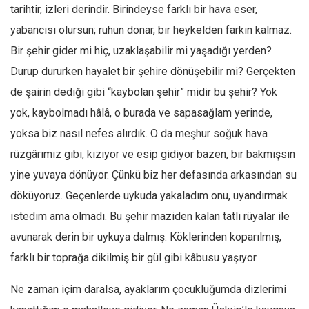
tarihtir, izleri derindir. Birindeyse farklı bir hava eser,
Mehmet Ali Tekin
yabancısı olursun; ruhun donar, bir heykelden farkın kalmaz.
Abir E. Nahas
Bir şehir gider mi hiç, uzaklaşabilir mi yaşadığı yerden?
Amina S. Jenenkovic
Durup dururken hayalet bir şehire dönüşebilir mi? Gerçekten
Bağdagül Öz
de şairin dediği gibi “kaybolan şehir” midir bu şehir? Yok
yok, kaybolmadı hâlâ, o burada ve sapasağlam yerinde,
Esra Elönü
yoksa biz nasıl nefes alırdık. O da meşhur soğuk hava
» Yazar arşivi
rüzgârımız gibi, kızıyor ve esip gidiyor bazen, bir bakmışsın
Bu Sayı
yine yuvaya dönüyor. Çünkü biz her defasında arkasından su
Tüm Sayılar
döküyoruz. Geçenlerde uykuda yakaladım onu, uyandırmak
Kategoriler
istedim ama olmadı. Bu şehir maziden kalan tatlı rüyalar ile
Kültür Sanat
avunarak derin bir uykuya dalmış. Köklerinden koparılmış,
farklı bir toprağa dikilmiş bir gül gibi kâbusu yaşıyor.
Kitap
Karisi kitap sualleri
Ne zaman içim daralsa, ayaklarım çocukluğumda dizlerimi
7 soruda bu hafta