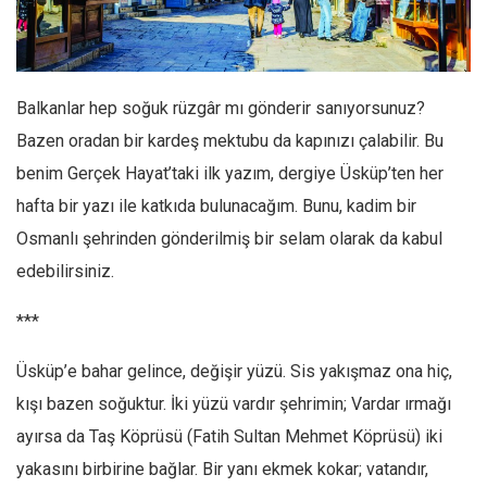
Facebook
Instagram
YouTube
Balkanlar hep soğuk rüzgâr mı gönderir sanıyorsunuz?
Editörden
Bazen oradan bir kardeş mektubu da kapınızı çalabilir. Bu
Yazarlar
benim Gerçek Hayat’taki ilk yazım, dergiye Üsküp’ten her
Kemal Özer
hafta bir yazı ile katkıda bulunacağım. Bunu, kadim bir
Mahmut Toptaş
Osmanlı şehrinden gönderilmiş bir selam olarak da kabul
Yvonne Ridley
edebilirsiniz.
Barış Tarımcıoğlu
***
Ömer Kayani
Üsküp’e bahar gelince, değişir yüzü. Sis yakışmaz ona hiç,
Yusuf Armağan
kışı bazen soğuktur. İki yüzü vardır şehrimin; Vardar ırmağı
Hasanali Yıldırım
ayırsa da Taş Köprüsü (Fatih Sultan Mehmet Köprüsü) iki
Leyla Şerif Emin
yakasını birbirine bağlar. Bir yanı ekmek kokar; vatandır,
Selçuk Türkyılmaz