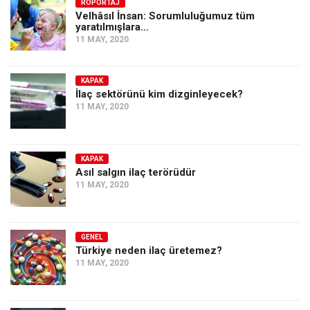
Amerika
RÖPORTAJ
Velhâsıl İnsan: Sorumluluğumuz tüm
yaratılmışlara…
Avustralya
11 MAY, 2020
Tarih
Düşünce
KAPAK
İlaç sektörünü kim dizginleyecek?
Dosyalar
11 MAY, 2020
KAPAK
Asıl salgın ilaç terörüdür
11 MAY, 2020
GENEL
Türkiye neden ilaç üretemez?
11 MAY, 2020