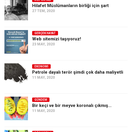
Hilafet Müslümanların birliği için şart
Ekonomi
27 TEM, 2020
Spor
Manzara
GERÇEK HAYAT
Sağlık
Web sitemizi taşıyoruz!
23 MAY, 2020
Gıda-Beslenme
Hayat
Türkiye
EKONOMI
Petrole dayalı terör şimdi çok daha maliyetli
Siyaset
11 MAY, 2020
Dünya
Avrupa
GÜNDEM
Asya
Bir keçi ve bir meyve koronalı çıkmış…
11 MAY, 2020
Afrika
İslam Dünyası