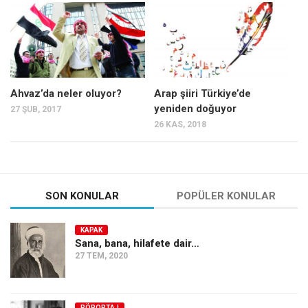
Mehmet Ali Tekin
Abir E. Nahas
Amina S. Jenenkovic
Bağdagül Öz
Ahvaz’da neler oluyor?
Arap şiiri Türkiye’de
yeniden doğuyor
27 ŞUB, 2017
Esra Elönü
26 KAS, 2018
» Yazar arşivi
Bu Sayı
Tüm Sayılar
SON KONULAR
POPÜLER KONULAR
Kategoriler
KAPAK
Kültür Sanat
Sana, bana, hilafete dair…
27 TEM, 2020
Kitap
Karisi kitap sualleri
7 soruda bu hafta
RÖPORTAJ