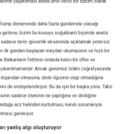
rinin yaşatılması adına ümit verici bir durum olarak
d Trump döneminde daha fazla gündemde olacağı
 gelince, bizim bu konuyu soğukkanlı biçimde analiz
u sadece terör-güvenlik ekseninde açıklamak yetersiz
m’ın ilk günden başlayan meydan okumasının ve hızlı bir
Balkanların fethinin onlarda kalıcı bir öfke ve
 çıkarılmamalıdır. Ancak günümüz İslâm coğrafyasında
dışarıdan olmasına, dinle ilgisinin olup olmadığına
ni de endişelendiriyor. Bu da işin bir başka yönü. Tabii
esinin sadece ötekinin ne yaptığına ve dediğine
nduğu acz halinden kurtulması, kendi sorunlarıyla
enmesi gerekiyor.
rı yanlış algı oluşturuyor