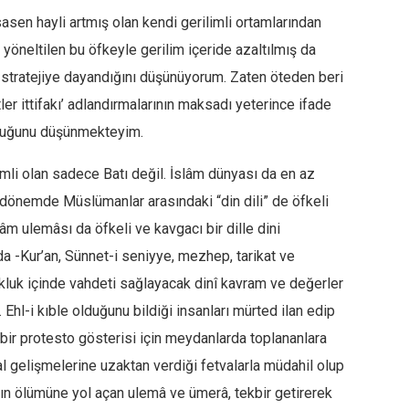
sen hayli artmış olan kendi gerilimli ortamlarından
yöneltilen bu öfkeyle gerilim içeride azaltılmış da
r stratejiye dayandığını düşünüyorum. Zaten öteden beri
er ittifakı’ adlandırmalarının maksadı yeterince ifade
urduğunu düşünmekteyim.
mli olan sadece Batı değil. İslâm dünyası da en az
 dönemde Müslümanlar arasındaki “din dili” de öfkeli
İslâm ulemâsı da öfkeli ve kavgacı bir dille dini
a -Kur’an, Sünnet-i seniyye, mezhep, tarikat ve
çokluk içinde vahdeti sağlayacak dinî kavram ve değerler
Ehl-i kıble olduğunu bildiği insanları mürted ilan edip
l bir protesto gösterisi için meydanlarda toplananlara
sal gelişmelerine uzaktan verdiği fetvalarla müdahil olup
nın ölümüne yol açan ulemâ ve ümerâ, tekbir getirerek