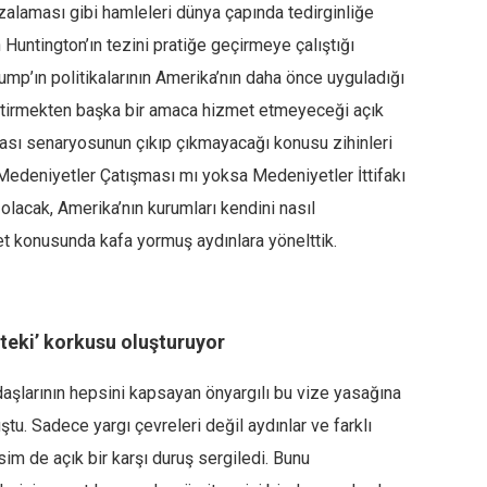
alaması gibi hamleleri dünya çapında tedirginliğe
Huntington’ın tezini pratiğe geçirmeye çalıştığı
ump’ın politikalarının Amerika’nın daha önce uyguladığı
eştirmekten başka bir amaca hizmet etmeyeceği açık
ası senaryosunun çıkıp çıkmayacağı konusu zihinleri
Medeniyetler Çatışması mı yoksa Medeniyetler İttifakı
olacak, Amerika’nın kurumları kendini nasıl
t konusunda kafa yormuş aydınlara yönelttik.
öteki’ korkusu oluşturuyor
aşlarının hepsini kapsayan önyargılı bu vize yasağına
ştu. Sadece yargı çevreleri değil aydınlar ve farklı
im de açık bir karşı duruş sergiledi. Bunu