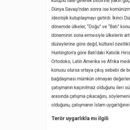
kutuplu hale gelerek birbirine yakın güç
Dünya Savaşı’ndan sonra ise komünizm,
ideolojik kutuplaşmayı getirdi. İkinci 
dönemde ülkeler, “Doğu” ve “Batı” konu
döneminin sona ermesiyle ülkelerin artı
düzeylerine göre değil, kültürel özellik
Huntington’a göre Batı’daki Katolik Hıri
Ortodoks, Latin Amerika ve Afrika mede
konusu olursa ortaya çıkış sebebi de bu
bağdaşması mümkün olmayan değerlere d
çatışmanın kaçınılmaz olduğunu ileri sür
arasında çatışma çıkacağını, söylemenin 
olduğunu, çatışmanın İslam uygarlığının 
Terör uygarlıkla mı ilgili