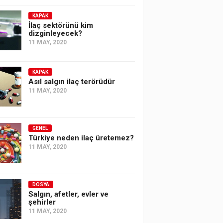
KAPAK
İlaç sektörünü kim
dizginleyecek?
11 MAY, 2020
KAPAK
Asıl salgın ilaç terörüdür
11 MAY, 2020
GENEL
Türkiye neden ilaç üretemez?
11 MAY, 2020
DOSYA
Salgın, afetler, evler ve
şehirler
11 MAY, 2020