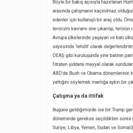
Böyle bir bakış açısıyla hazırlanan Hunt
arasında çatışmanın kaçınılmaz olduğun
edenler için kullanışlı bir araç oldu. Örn
terörizm kavramı öne çıkarılıp, terörün u
Avrupa ülkelerinde yaşayan ve batı ülkel
sayesinde ‘tehdit’ olarak değerlendirilm
DEAŞ gibi kuruluşunda yine batının par
fıtraten şiddete meyyal olarak sundular
ABD’de Bush ve Obama dönemlerinin terö
yattığını söylemek mantığa aykırı bir ç
Çatışma ya da ittifak
Bugüne geldiğimizde ise bir Trump ger
döneminde gerekse seçildikten sonra yap
Suriye, Libya, Yemen, Sudan ve Somali)