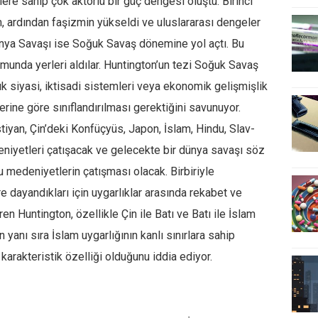
lere sahip çok aktörlü bir güç dengesi oluştu. Birinci
 ardından faşizmin yükseldi ve uluslararası dengeler
Dünya Savaşı ise Soğuk Savaş dönemine yol açtı. Bu
munda yerleri aldılar. Huntington’un tezi Soğuk Savaş
k siyasi, iktisadi sistemleri veya ekonomik gelişmişlik
lerine göre sınıflandırılması gerektiğini savunuyor.
stiyan, Çin’deki Konfüçyüs, Japon, İslam, Hindu, Slav-
niyetleri çatışacak ve gelecekte bir dünya savaşı söz
 medeniyetlerin çatışması olacak. Birbiriyle
ayandıkları için uygarlıklar arasında rekabet ve
en Huntington, özellikle Çin ile Batı ve Batı ile İslam
yanı sıra İslam uygarlığının kanlı sınırlara sahip
karakteristik özelliği olduğunu iddia ediyor.