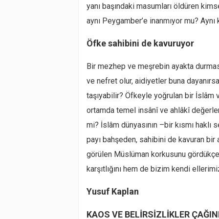
yanı başındaki masumları öldüren kimsele
aynı Peygamber’e inanmıyor mu? Aynı 
Öfke sahibini de kavuruyor
Bir mezhep ve meşrebin ayakta durmasın
ve nefret olur, aidiyetler buna dayanırs
taşıyabilir? Öfkeyle yoğrulan bir İslâ
ortamda temel insânî ve ahlâkî değerle
mi? İslâm dünyasının –bir kısmı haklı s
payı bahşeden, sahibini de kavuran bi
görülen Müslüman korkusunu gördükçe 
karşıtlığını hem de bizim kendi ellerimiz
Yusuf Kaplan
KAOS VE BELİRSİZLİKLER ÇAĞI