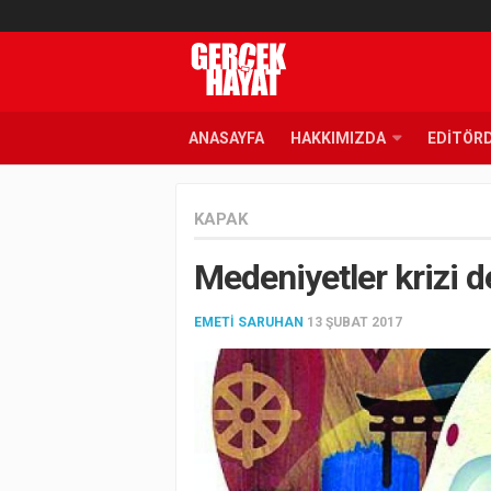
ANASAYFA
HAKKIMIZDA
EDITÖR
KAPAK
Medeniyetler krizi d
EMETI SARUHAN
13 ŞUBAT 2017