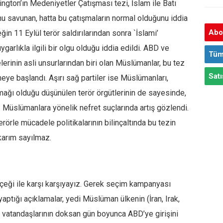
ington’ın Medeniyetler Çatışması tezi, İslam ile Batı
u savunan, hatta bu çatışmaların normal olduğunu iddia
Abon
eğin 11 Eylül terör saldırılarından sonra `İslami’
ygarlıkla ilgili bir olgu olduğu iddia edildi. ABD ve
Tüm
erinin asli unsurlarından biri olan Müslümanlar, bu tez
Satı
eye başlandı. Aşırı sağ partiler ise Müslümanları,
mağı olduğu düşünülen terör örgütlerinin de sayesinde,
. Müslümanlara yönelik nefret suçlarında artış gözlendi.
rle mücadele politikalarının bilinçaltında bu tezin
ıkarım sayılmaz.
çeği ile karşı karşıyayız. Gerek seçim kampanyası
tığı açıklamalar, yedi Müslüman ülkenin (İran, Irak,
 vatandaşlarının doksan gün boyunca ABD’ye girişini