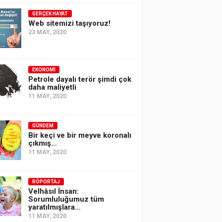
GERÇEK HAYAT
Web sitemizi taşıyoruz!
23 MAY, 2020
EKONOMI
Petrole dayalı terör şimdi çok
daha maliyetli
11 MAY, 2020
GÜNDEM
Bir keçi ve bir meyve koronalı
çıkmış…
11 MAY, 2020
RÖPORTAJ
Velhâsıl İnsan:
Sorumluluğumuz tüm
yaratılmışlara…
11 MAY, 2020