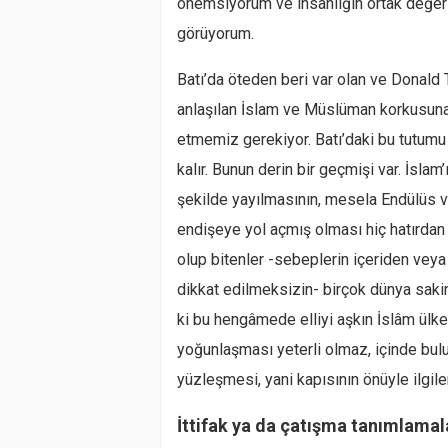
önemsiyorum ve insanlığın ortak değerle
görüyorum.
Batı’da öteden beri var olan ve Donal
anlaşılan İslam ve Müslüman korkusuna
etmemiz gerekiyor. Batı’daki bu tutum
kalır. Bunun derin bir geçmişi var. İsla
şekilde yayılmasının, mesela Endülüs ve 
endişeye yol açmış olması hiç hatırdan
olup bitenler -sebeplerin içeriden veya 
dikkat edilmeksizin- birçok dünya sakini
ki bu hengâmede elliyi aşkın İslâm ülk
yoğunlaşması yeterli olmaz, içinde bulu
yüzleşmesi, yani kapısının önüyle ilgil
İttifak ya da çatışma tanımlamala