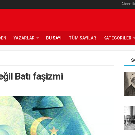
Abonelik
DEN
YAZARLAR
BU SAYI
TÜM SAYILAR
KATEGORILER
S
eğil Batı faşizmi