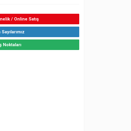
elik / Online Satış
 Sayılarımız
ş Noktaları