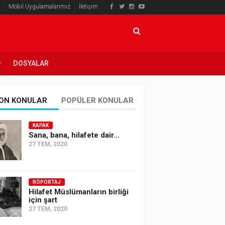
Mobil Uygulamalarımız
İletişim
DOSYALAR
ON KONULAR
POPÜLER KONULAR
KAPAK
Sana, bana, hilafete dair…
27 TEM, 2020
RÖPORTAJ
Hilafet Müslümanların birliği
için şart
27 TEM, 2020