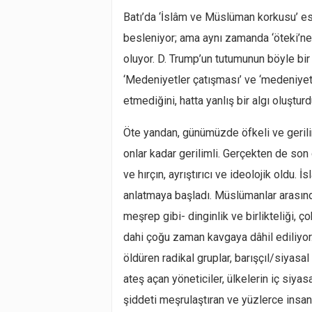
Batı’da ‘İslâm ve Müslüman korkusu’ esa
besleniyor; ama aynı zamanda ‘öteki’ne 
oluyor. D. Trump’un tutumunun böyle bi
‘Medeniyetler çatışması’ ve ‘medeniyetl
etmediğini, hatta yanlış bir algı oluşt
Öte yandan, günümüzde öfkeli ve gerili
onlar kadar gerilimli. Gerçekten de son
ve hırçın, ayrıştırıcı ve ideolojik oldu. 
anlatmaya başladı. Müslümanlar arasınd
meşrep gibi- dinginlik ve birlikteliği, 
dahi çoğu zaman kavgaya dâhil ediliyor. 
öldüren radikal gruplar, barışçıl/siyasa
ateş açan yöneticiler, ülkelerin iç siya
şiddeti meşrulaştıran ve yüzlerce insa