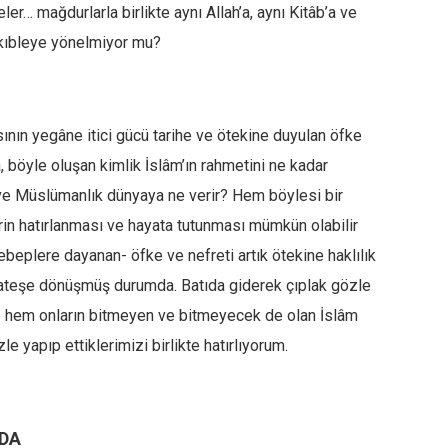
r… mağdurlarla birlikte aynı Allah’a, aynı Kitâb’a ve
kıbleye yönelmiyor mu?
ın yegâne itici gücü tarihe ve ötekine duyulan öfke
a, böyle oluşan kimlik İslâm’ın rahmetini ne kadar
m ve Müslümanlık dünyaya ne verir? Hem böylesi bir
rin hatırlanması ve hayata tutunması mümkün olabilir
ebeplere dayanan- öfke ve nefreti artık ötekine haklılık
r ateşe dönüşmüş durumda. Batıda giderek çıplak gözle
hem onların bitmeyen ve bitmeyecek de olan İslâm
le yapıp ettiklerimizi birlikte hatırlıyorum.
NDA