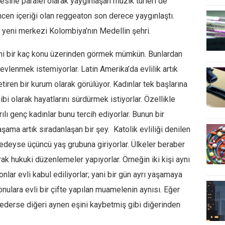
mesine paralel olarak yaygınlaşan müzik türleri de
cen içeriği olan reggeaton son derece yaygınlaştı.
 yeni merkezi Kolombiya’nın Medellin şehri.
ğini bir kaç konu üzerinden görmek mümkün. Bunlardan
i evlenmek istemiyorlar. Latin Amerika’da evlilik artık
etiren bir kurum olarak görülüyor. Kadınlar tek başlarına
i olarak hayatlarını sürdürmek istiyorlar. Özellikle
lı genç kadınlar bunu tercih ediyorlar. Bunun bir
ma artık sıradanlaşan bir şey. Katolik evliliği denilen
eredeyse üçüncü yaş grubuna giriyorlar. Ülkeler beraber
k hukuki düzenlemeler yapıyorlar. Örneğin iki kişi aynı
onlar evli kabul ediliyorlar; yani bir gün ayrı yaşamaya
nulara evli bir çifte yapılan muamelenin aynısı. Eğer
bederse diğeri aynen eşini kaybetmiş gibi diğerinden