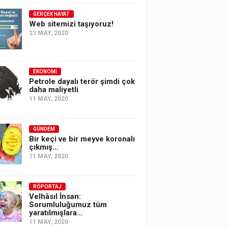
GERÇEK HAYAT
Web sitemizi taşıyoruz!
23 MAY, 2020
EKONOMI
Petrole dayalı terör şimdi çok
daha maliyetli
11 MAY, 2020
GÜNDEM
Bir keçi ve bir meyve koronalı
çıkmış…
11 MAY, 2020
RÖPORTAJ
Velhâsıl İnsan:
Sorumluluğumuz tüm
yaratılmışlara…
11 MAY, 2020