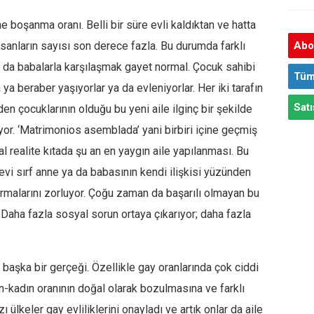
 boşanma oranı. Belli bir süre evli kaldıktan ve hatta
sanların sayısı son derece fazla. Bu durumda farklı
Abon
ya da babalarla karşılaşmak gayet normal. Çocuk sahibi
Tüm
ya beraber yaşıyorlar ya da evleniyorlar. Her iki tarafın
Satı
den çocuklarının olduğu bu yeni aile ilginç bir şekilde
üyor. ‘Matrimonios asemblada’ yani birbiri içine geçmiş
al realite kıtada şu an en yaygın aile yapılanması. Bu
vi sırf anne ya da babasının kendi ilişkisi yüzünden
kurmalarını zorluyor. Çoğu zaman da başarılı olmayan bu
 Daha fazla sosyal sorun ortaya çıkarıyor; daha fazla
 başka bir gerçeği. Özellikle gay oranlarında çok ciddi
en-kadın oranının doğal olarak bozulmasına ve farklı
ı ülkeler gay evliliklerini onayladı ve artık onlar da aile