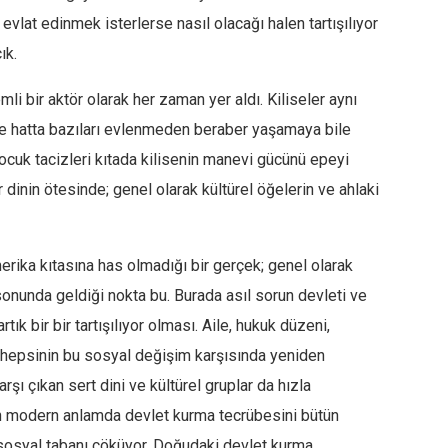
k evlat edinmek isterlerse nasıl olacağı halen tartışılıyor
ık.
mli bir aktör olarak her zaman yer aldı. Kiliseler aynı
r ve hatta bazıları evlenmeden beraber yaşamaya bile
 çocuk tacizleri kıtada kilisenin manevi gücünü epeyi
ir dinin ötesinde; genel olarak kültürel öğelerin ve ahlaki
ika kıtasına has olmadığı bir gerçek; genel olarak
 sonunda geldiği nokta bu. Burada asıl sorun devleti ve
ık bir bir tartışılıyor olması. Aile, hukuk düzeni,
vb hepsinin bu sosyal değişim karşısında yeniden
ı çıkan sert dini ve kültürel gruplar da hızla
n modern anlamda devlet kurma tecrübesini bütün
sosyal tabanı çöküyor. Doğudaki devlet kurma