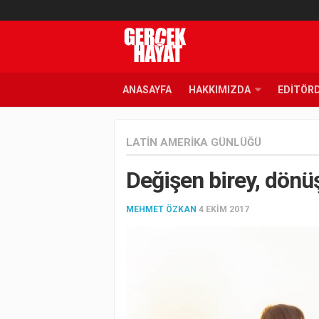
ANASAYFA
HAKKIMIZDA
EDITÖR
LATIN AMERIKA GÜNLÜĞÜ
Değişen birey, dönü
MEHMET ÖZKAN
4 EKIM 2017