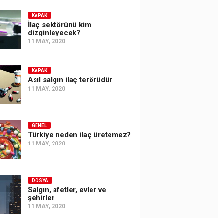
KAPAK
İlaç sektörünü kim
dizginleyecek?
11 MAY, 2020
KAPAK
Asıl salgın ilaç terörüdür
11 MAY, 2020
GENEL
Türkiye neden ilaç üretemez?
11 MAY, 2020
DOSYA
Salgın, afetler, evler ve
şehirler
11 MAY, 2020