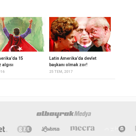
merika’da 15
Latin Amerika’da devlet
algısı
başkanı olmak zor!
016
25 TEM, 2017