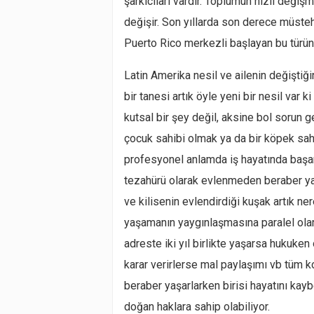
şarkıcıları vardır. Toplumun hızlı değiş
değişir. Son yıllarda son derece müsteh
Puerto Rico merkezli başlayan bu türün
Latin Amerika nesil ve ailenin değişti
bir tanesi artık öyle yeni bir nesil var k
kutsal bir şey değil, aksine bol sorun g
çocuk sahibi olmak ya da bir köpek sahib
profesyonel anlamda iş hayatında başarı
tezahürü olarak evlenmeden beraber yaşa
ve kilisenin evlendirdiği kuşak artık n
yaşamanın yaygınlaşmasına paralel olara
adreste iki yıl birlikte yaşarsa hukuken 
karar verirlerse mal paylaşımı vb tüm ko
beraber yaşarlarken birisi hayatını kay
doğan haklara sahip olabiliyor.