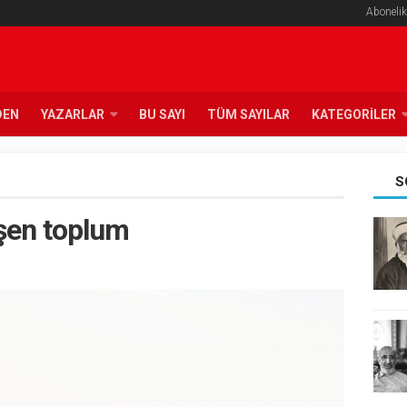
Abonelik
DEN
YAZARLAR
BU SAYI
TÜM SAYILAR
KATEGORILER
S
şen toplum