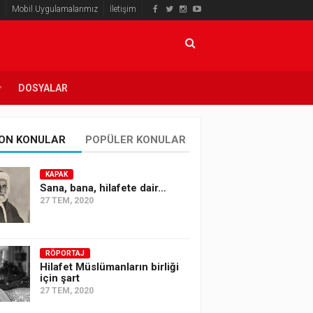
Mobil Uygulamalarımız
İletişim
DOSYALAR
ON KONULAR
POPÜLER KONULAR
KAPAK
Sana, bana, hilafete dair…
27 TEM, 2020
RÖPORTAJ
Hilafet Müslümanların birliği
için şart
27 TEM, 2020