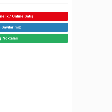
elik / Online Satış
 Sayılarımız
ş Noktaları