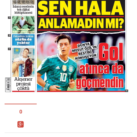
Facebook
Instagram
YouTube
Editörden
Yazarlar
Kemal Özer
Mahmut Toptaş
Yvonne Ridley
Barış Tarımcıoğlu
Ömer Kayani
Yusuf Armağan
0
Hasanali Yıldırım
Leyla Şerif Emin
Selçuk Türkyılmaz