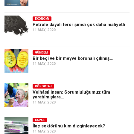
Amerika
Avustralya
EKONOMI
Tarih
Petrole dayalı terör şimdi çok daha maliyetli
11 MAY, 2020
Düşünce
Dosyalar
GÜNDEM
Bir keçi ve bir meyve koronalı çıkmış…
11 MAY, 2020
RÖPORTAJ
Velhâsıl İnsan: Sorumluluğumuz tüm
yaratılmışlara…
11 MAY, 2020
KAPAK
İlaç sektörünü kim dizginleyecek?
11 MAY, 2020