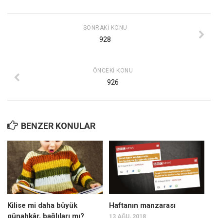
Mehmet Ali Tekin
SONRAKI KONU
Abir E. Nahas
928
Amina S. Jenenkovic
Bağdagül Öz
ÖNCEKI KONU
Esra Elönü
926
» Yazar arşivi
Bu Sayı
BENZER KONULAR
Tüm Sayılar
Kategoriler
Kültür Sanat
Kitap
Karisi kitap sualleri
Kilise mi daha büyük
Haftanın manzarası
7 soruda bu hafta
günahkâr, bağlıları mı?
13 AĞU, 2018