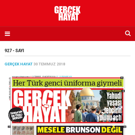
Anasayfa
927 - SAYI
Hakkımızda
GERÇEK HAYAT
30 TEMMUZ 2018
Künye
İletişim
Abone olmak istiyorum
Satış noktası listesi
Eksik sayıların temini
Sosyal Medya
Twitter