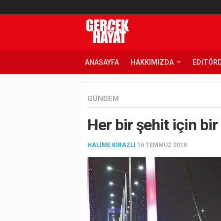
ANASAYFA
HAKKIMIZDA
EDITÖR
GÜNDEM
Her bir şehit için b
HALIME KIRAZLI
16 TEMMUZ 2018