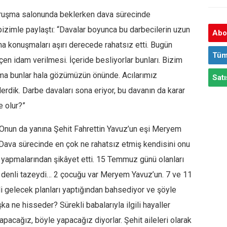
uruşma salonunda beklerken dava sürecinde
izimle paylaştı: “Davalar boyunca bu darbecilerin uzun
Abon
a konuşmaları aşırı derecede rahatsız etti. Bugün
Tüm
n idam verilmesi. İçeride besliyorlar bunları. Bizim
 ama bunlar hala gözümüzün önünde. Acılarımız
Satı
derdik. Darbe davaları sona eriyor, bu davanın da karar
e olur?”
 Onun da yanına Şehit Fahrettin Yavuz’un eşi Meryem
 Dava sürecinde en çok ne rahatsız etmiş kendisini onu
yapmalarından şikâyet etti. 15 Temmuz günü olanları
 o denli tazeydi… 2 çocuğu var Meryem Yavuz’un. 7 ve 11
gili gelecek planları yaptığından bahsediyor ve şöyle
 ne hisseder? Sürekli babalarıyla ilgili hayaller
pacağız, böyle yapacağız diyorlar. Şehit aileleri olarak