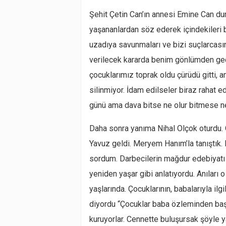
Şehit Çetin Can’ın annesi Emine Can d
yaşananlardan söz ederek içindekileri b
uzadıya savunmaları ve bizi suçlarcasın
verilecek kararda benim gönlümden geçe
çocuklarımız toprak oldu çürüdü gitti,
silinmiyor. İdam edilseler biraz rahat e
günü ama dava bitse ne olur bitmese n
Daha sonra yanıma Nihal Olçok oturdu.
Yavuz geldi. Meryem Hanım’la tanıştık.
sordum. Darbecilerin mağdur edebiyatı 
yeniden yaşar gibi anlatıyordu. Anıları
yaşlarında. Çocuklarının, babalarıyla il
diyordu “Çocuklar baba özleminden başka
kuruyorlar. Cennette buluşursak şöyle ya