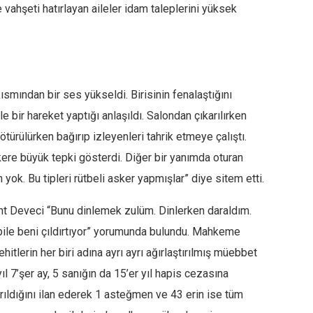
ahşeti hatırlayan aileler idam taleplerini yüksek
ısmından bir ses yükseldi. Birisinin fenalaştığını
 bir hareket yaptığı anlaşıldı. Salondan çıkarılırken
ötürülürken bağırıp izleyenleri tahrik etmeye çalıştı.
kere büyük tepki gösterdi. Diğer bir yanımda oturan
 yok. Bu tipleri rütbeli asker yapmışlar” diye sitem etti.
t Deveci “Bunu dinlemek zulüm. Dinlerken daraldım.
bile beni çıldırtıyor” yorumunda bulundu. Mahkeme
itlerin her biri adına ayrı ayrı ağırlaştırılmış müebbet
ıl 7’şer ay, 5 sanığın da 15’er yıl hapis cezasına
ayrıldığını ilan ederek 1 asteğmen ve 43 erin ise tüm