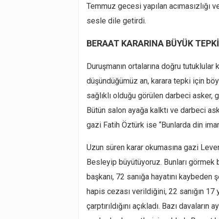
Temmuz gecesi yapılan acımasızlığı ve v
sesle dile getirdi.
BERAAT KARARINA BÜYÜK TEPKİ
Duruşmanın ortalarına doğru tutuklular k
düşündüğümüz an, karara tepki için böyle
sağlıklı olduğu görülen darbeci asker, g
Bütün salon ayağa kalktı ve darbeci as
gazi Fatih Öztürk ise “Bunlarda din iman
Uzun süren karar okumasına gazi Leven
Besleyip büyütüyoruz. Bunları görmek 
başkanı, 72 sanığa hayatını kaybeden şeh
hapis cezası verildiğini, 22 sanığın 17 y
çarptırıldığını açıkladı. Bazı davaların 