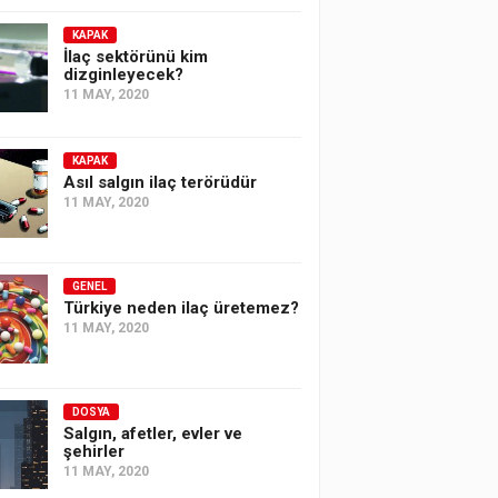
KAPAK
İlaç sektörünü kim
dizginleyecek?
11 MAY, 2020
KAPAK
Asıl salgın ilaç terörüdür
11 MAY, 2020
GENEL
Türkiye neden ilaç üretemez?
11 MAY, 2020
DOSYA
Salgın, afetler, evler ve
şehirler
11 MAY, 2020