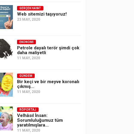
GERÇEK HAYAT
Web sitemizi taşıyoruz!
23 MAY, 2020
EKONOMI
Petrole dayalı terör şimdi çok
daha maliyetli
11 MAY, 2020
GÜNDEM
Bir keçi ve bir meyve koronalı
çıkmış…
11 MAY, 2020
RÖPORTAJ
Velhâsıl İnsan:
Sorumluluğumuz tüm
yaratılmışlara…
11 MAY, 2020