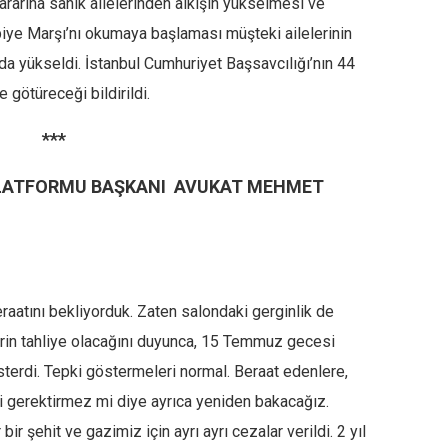
kararına sanık ailelerinden alkışın yükselmesi ve
biye Marşı’nı okumaya başlaması müşteki ailelerinin
nda yükseldi. İstanbul Cumhuriyet Başsavcılığı’nın 44
e götüreceği bildirildi.
***
PLATFORMU BAŞKANI
AVUKAT MEHMET
eraatını bekliyorduk. Zaten salondaki gerginlik de
lerin tahliye olacağını duyunca, 15 Temmuz gecesi
österdi. Tepki göstermeleri normal. Beraat edenlere,
mi gerektirmez mi diye ayrıca yeniden bakacağız.
bir şehit ve gazimiz için ayrı ayrı cezalar verildi. 2 yıl