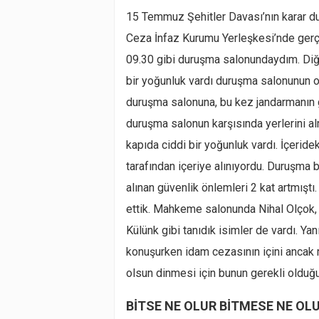
15 Temmuz Şehitler Davası’nın karar d
Ceza İnfaz Kurumu Yerleşkesi’nde gerçe
09.30 gibi duruşma salonundaydım. Di
bir yoğunluk vardı duruşma salonunun o
duruşma salonuna, bu kez jandarmanın g
duruşma salonun karşısında yerlerini almı
kapıda ciddi bir yoğunluk vardı. İçerid
tarafından içeriye alınıyordu. Duruşma 
alınan güvenlik önlemleri 2 kat artmıştı
ettik. Mahkeme salonunda Nihal Olçok,
Külünk gibi tanıdık isimler de vardı. Y
konuşurken idam cezasının içini ancak ra
olsun dinmesi için bunun gerekli olduğ
BİTSE NE OLUR BİTMESE NE OL