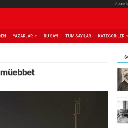
Abonelik
DEN
YAZARLAR
BU SAYI
TÜM SAYILAR
KATEGORILER
S
ir müebbet