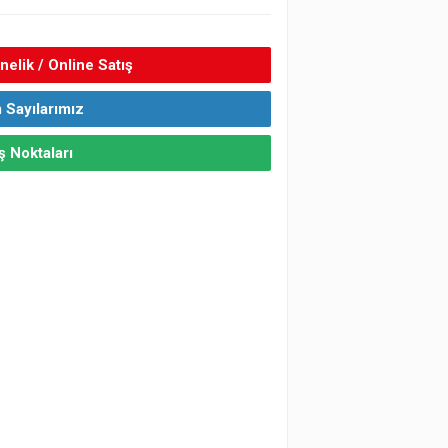
elik / Online Satış
 Sayılarımız
ş Noktaları