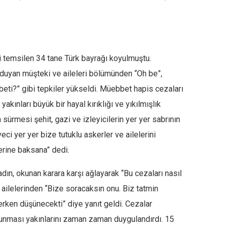
temsilen 34 tane Türk bayrağı koyulmuştu.
 duyan müşteki ve aileleri bölümünden “Oh be”,
beti?” gibi tepkiler yükseldi. Müebbet hapis cezaları
kınları büyük bir hayal kırıklığı ve yıkılmışlık
sürmesi şehit, gazi ve izleyicilerin yer yer sabrının
i yer yer bize tutuklu askerler ve ailelerini
lerine baksana” dedi.
kadın, okunan karara karşı ağlayarak “Bu cezaları nasıl
 ailelerinden “Bize soracaksın onu. Biz tatmin
rken düşünecekti” diye yanıt geldi. Cezalar
okunması yakınlarını zaman zaman duygulandırdı. 15