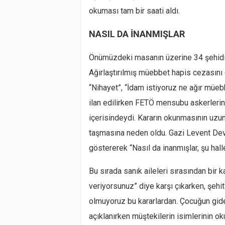
okuması tam bir saati aldı.
NASIL DA İNANMIŞLAR
Önümüzdeki masanın üzerine 34 şehidi 
Ağırlaştırılmış müebbet hapis cezasını
“Nihayet”, “İdam istiyoruz ne ağır müeb
ilan edilirken FETÖ mensubu askerlerin ya
içerisindeydi. Kararın okunmasının uzun 
taşmasına neden oldu. Gazi Levent Devec
göstererek “Nasıl da inanmışlar, şu hal
Bu sırada sanık aileleri sırasından bir 
veriyorsunuz” diye karşı çıkarken, şehit
olmuyoruz bu kararlardan. Çocuğun gide
açıklanırken müştekilerin isimlerinin 