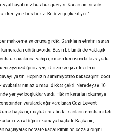
sosyal hayatımız beraber geçiyor. Kocaman bir aile
lırken yine beraberiz. Bu bizi güçlü kılıyor.”
aber mahkeme salonuna girdik. Sanıkların etrafını saran
cak kameradan görünüyordu. Basın bölümünde yaklaşık
girenlere davalarına sahip çıkması konusunda tavsiyede
nu anlayamadığımız yaşlı bir amca gazetecilerin
davayı yazın. Hepinizin samimiyetine bakacağım” dedi.
k avukatlarının az olması dikkat çekti. Neredeyse 10
münde yer yer boşluklar vardı. Hâkim kararları okumaya
nesinden vurularak ağır yaralanan Gazi Levent
keme başkanı, müşteki sıfatında olanların isimlerini tek
 kadar ceza aldığını okumaya başladı. Başkanın,
an başlayarak beraate kadar kimin ne ceza aldığını