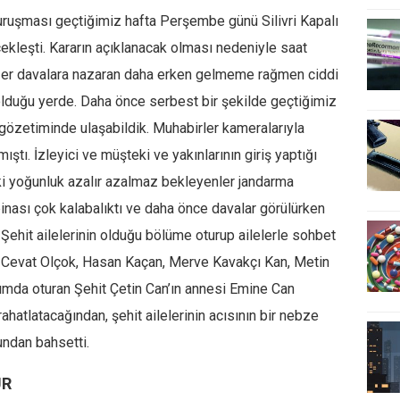
uruşması geçtiğimiz hafta Perşembe günü Silivri Kapalı
kleşti. Kararın açıklanacak olması nedeniyle saat
ğer davalara nazaran daha erken gelmeme rağmen ciddi
lduğu yerde. Daha önce serbest bir şekilde geçtiğimiz
özetiminde ulaşabildik. Muhabirler kameralarıyla
ştı. İzleyici ve müşteki ve yakınlarının giriş yaptığı
eki yoğunluk azalır azalmaz bekleyenler jandarma
binası çok kalabalıktı ve daha önce davalar görülürken
. Şehit ailelerinin olduğu bölüme oturup ailelerle sohbet
 Cevat Olçok, Hasan Kaçan, Merve Kavakçı Kan, Metin
anımda oturan Şehit Çetin Can’ın annesi Emine Can
hatlatacağından, şehit ailelerinin acısının bir nebze
undan bahsetti.
UR