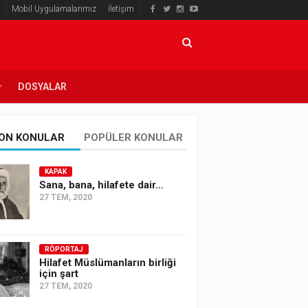
Mobil Uygulamalarımız
İletişim
DOSYALAR
ON KONULAR
POPÜLER KONULAR
KAPAK
Sana, bana, hilafete dair…
27 TEM, 2020
RÖPORTAJ
Hilafet Müslümanların birliği
için şart
27 TEM, 2020