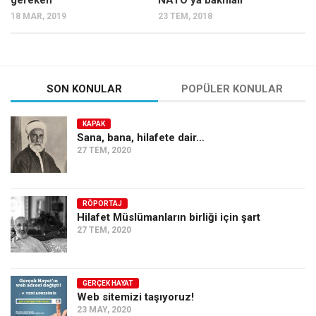
18 MAR, 2019
23 TEM, 2018
Ekonomi
Spor
Manzara
Sağlık
SON KONULAR
POPÜLER KONULAR
Gıda-Beslenme
KAPAK
Hayat
Sana, bana, hilafete dair…
27 TEM, 2020
Türkiye
Siyaset
Dünya
RÖPORTAJ
Hilafet Müslümanların birliği için şart
Avrupa
27 TEM, 2020
Asya
Afrika
GERÇEK HAYAT
Web sitemizi taşıyoruz!
İslam Dünyası
23 MAY, 2020