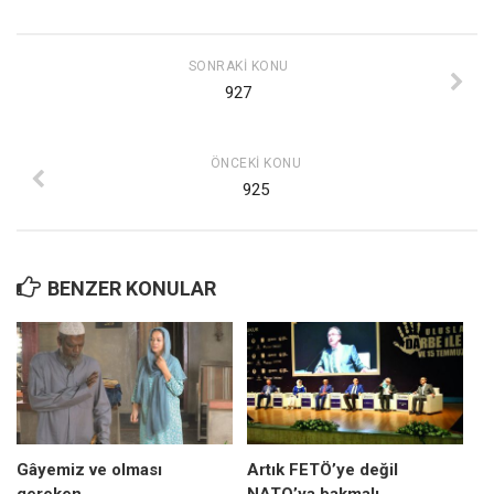
Mehmet Ali Tekin
SONRAKI KONU
Abir E. Nahas
927
Amina S. Jenenkovic
Bağdagül Öz
ÖNCEKI KONU
Esra Elönü
925
» Yazar arşivi
Bu Sayı
BENZER KONULAR
Tüm Sayılar
Kategoriler
Kültür Sanat
Kitap
Karisi kitap sualleri
Gâyemiz ve olması
Artık FETÖ’ye değil
7 soruda bu hafta
gereken
NATO’ya bakmalı