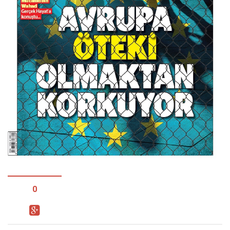
Facebook
Instagram
YouTube
Editörden
Yazarlar
Kemal Özer
Mahmut Toptaş
Yvonne Ridley
Barış Tarımcıoğlu
Ömer Kayani
Yusuf Armağan
0
Hasanali Yıldırım
Leyla Şerif Emin
Selçuk Türkyılmaz