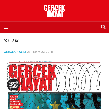
Anasayfa
926 - SAYI
Hakkımızda
GERÇEK HAYAT
23 TEMMUZ 2018
Künye
İletişim
Abone olmak istiyorum
Satış noktası listesi
Eksik sayıların temini
Sosyal Medya
Twitter