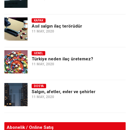
KAPAK
Asıl salgın ilaç terörüdür
11 MAY, 2020
GENEL
Türkiye neden ilaç üretemez?
11 MAY, 2020
DOSYA
Salgın, afetler, evler ve şehirler
11 MAY, 2020
Abonelik / Online Satış