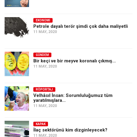
Amerika
Avustralya
EKONOMI
Tarih
Petrole dayalı terör şimdi çok daha maliyetli
Düşünce
11 MAY, 2020
Dosyalar
GÜNDEM
Bir keçi ve bir meyve koronalı çıkmış…
11 MAY, 2020
RÖPORTAJ
Velhâsıl İnsan: Sorumluluğumuz tüm
yaratılmışlara…
11 MAY, 2020
KAPAK
İlaç sektörünü kim dizginleyecek?
11 MAY, 2020