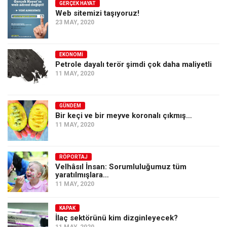
GERÇEK HAYAT
Web sitemizi taşıyoruz!
23 MAY, 2020
EKONOMI
Petrole dayalı terör şimdi çok daha maliyetli
11 MAY, 2020
GÜNDEM
Bir keçi ve bir meyve koronalı çıkmış…
11 MAY, 2020
RÖPORTAJ
Velhâsıl İnsan: Sorumluluğumuz tüm
yaratılmışlara…
11 MAY, 2020
KAPAK
İlaç sektörünü kim dizginleyecek?