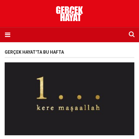
Anasayfa
GERÇEK HAYAT'TA BU HAFTA
Hakkımızda
Künye
İletişim
Abone olmak istiyorum
Satış noktası listesi
Eksik sayıların temini
Sosyal Medya
Twitter