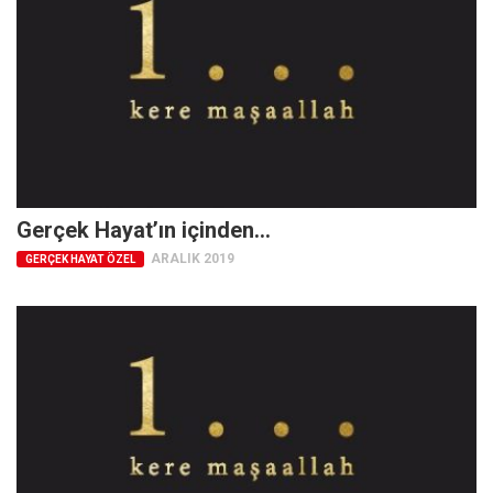
Mehmet Ali Tekin
Abir E. Nahas
Amina S. Jenenkovic
Bağdagül Öz
Esra Elönü
» Yazar arşivi
Gerçek Hayat’ın içinden…
Bu Sayı
ARALIK 2019
GERÇEK HAYAT ÖZEL
Tüm Sayılar
Kategoriler
Kültür Sanat
Kitap
Karisi kitap sualleri
7 soruda bu hafta