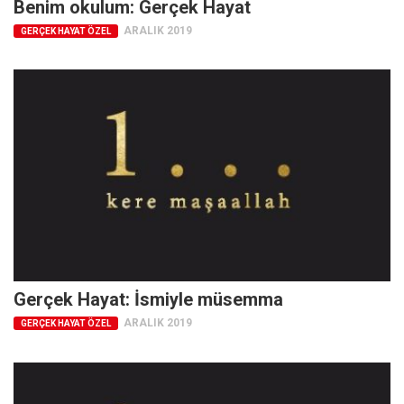
Benim okulum: Gerçek Hayat
Facebook
ARALIK 2019
GERÇEK HAYAT ÖZEL
Instagram
YouTube
Editörden
Yazarlar
Kemal Özer
Mahmut Toptaş
Yvonne Ridley
Barış Tarımcıoğlu
Ömer Kayani
Gerçek Hayat: İsmiyle müsemma
Yusuf Armağan
ARALIK 2019
GERÇEK HAYAT ÖZEL
Hasanali Yıldırım
Leyla Şerif Emin
Selçuk Türkyılmaz