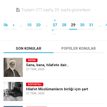
Toplam 277 sayfa, 29. sayfa gösteriliyor.
«
İlk
«
...
10
20
...
27
28
29
30
31
...
»
SON KONULAR
POPÜLER KONULAR
KAPAK
Sana, bana, hilafete dair…
27 TEM, 2020
RÖPORTAJ
Hilafet Müslümanların birliği için şart
27 TEM, 2020