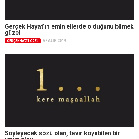
Ekonomi
Spor
Gerçek Hayat’ın emin ellerde olduğunu bilmek
Manzara
güzel
Sağlık
ARALIK 2019
GERÇEK HAYAT ÖZEL
Gıda-Beslenme
Hayat
Türkiye
Siyaset
Dünya
Avrupa
Asya
Afrika
İslam Dünyası
Söyleyecek sözü olan, tavır koyabilen bir