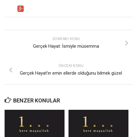
Ekonomi
Spor
Manzara
Sağlık
SONRAKI KONU
Gerçek Hayat: İsmiyle müsemma
Gıda-Beslenme
Hayat
ÖNCEKI KONU
Türkiye
Gerçek Hayat’ın emin ellerde olduğunu bilmek güzel
Siyaset
Dünya
Avrupa
BENZER KONULAR
Asya
Afrika
İslam Dünyası