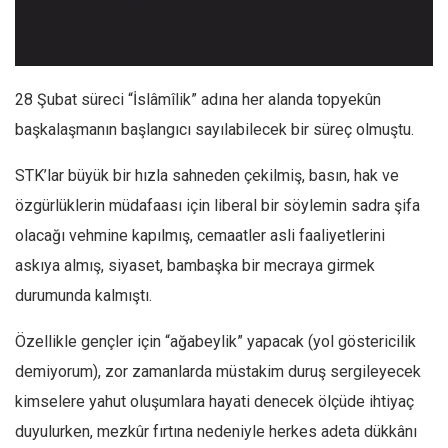
Facebook
Instagram
YouTube
28 Şubat süreci “İslâmîlik” adına her alanda topyekûn
Editörden
başkalaşmanın başlangıcı sayılabilecek bir süreç olmuştu.
Yazarlar
STK’lar büyük bir hızla sahneden çekilmiş, basın, hak ve
Kemal Özer
özgürlüklerin müdafaası için liberal bir söylemin sadra şifa
Mahmut Toptaş
olacağı vehmine kapılmış, cemaatler asli faaliyetlerini
Yvonne Ridley
askıya almış, siyaset, bambaşka bir mecraya girmek
Barış Tarımcıoğlu
durumunda kalmıştı.
Ömer Kayani
Özellikle gençler için “ağabeylik” yapacak (yol göstericilik
Yusuf Armağan
demiyorum), zor zamanlarda müstakim duruş sergileyecek
Hasanali Yıldırım
kimselere yahut oluşumlara hayati denecek ölçüde ihtiyaç
Leyla Şerif Emin
duyulurken, mezkûr fırtına nedeniyle herkes adeta dükkânı
Selçuk Türkyılmaz