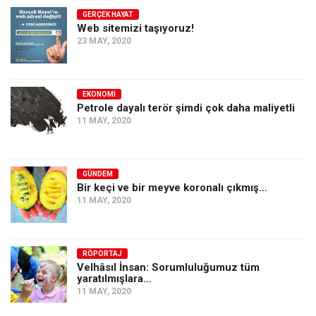
GERÇEK HAYAT
Web sitemizi taşıyoruz!
23 MAY, 2020
EKONOMI
Petrole dayalı terör şimdi çok daha maliyetli
11 MAY, 2020
GÜNDEM
Bir keçi ve bir meyve koronalı çıkmış…
11 MAY, 2020
RÖPORTAJ
Velhâsıl İnsan: Sorumluluğumuz tüm
yaratılmışlara…
11 MAY, 2020