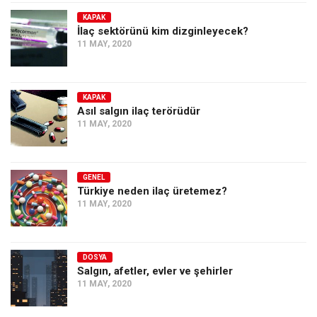
KAPAK
İlaç sektörünü kim dizginleyecek?
11 MAY, 2020
KAPAK
Asıl salgın ilaç terörüdür
11 MAY, 2020
GENEL
Türkiye neden ilaç üretemez?
11 MAY, 2020
DOSYA
Salgın, afetler, evler ve şehirler
11 MAY, 2020