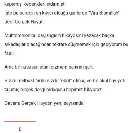
kapamış, kepenkleri indirmişti.
Mehmet Ali Tekin
İşte bu sürecin en kıyıcı olduğu günlerde “Vira Bismillah”
Abir E. Nahas
dedi Gerçek Hayat…
Amina S. Jenenkovic
Muhtemelen bu başlangıcın hikâyesini yazacak başka
Bağdagül Öz
arkadaşlar olacağından tekrara düşmemek için geçiyorum bu
Esra Elönü
faslı…
» Yazar arşivi
Ama bir hususun altını çizmem sanırım şart.
Bu Sayı
Tüm Sayılar
Bizim matbuat tarihimizde “ekol” olmuş ve bir okul hüviyeti
taşımış birçok dergi olduğunu hepimiz biliyoruz.
Kategoriler
Kültür Sanat
Devamı Gerçek Hayatın yeni sayısında!
Kitap
Karisi kitap sualleri
0
7 soruda bu hafta