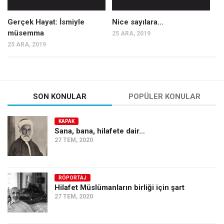
Amerika
Avustralya
Gerçek Hayat: İsmiyle
Nice sayılara…
müsemma
25 ARA, 2019
Tarih
25 ARA, 2019
Düşünce
Dosyalar
SON KONULAR
POPÜLER KONULAR
KAPAK
Sana, bana, hilafete dair…
27 TEM, 2020
RÖPORTAJ
Hilafet Müslümanların birliği için şart
27 TEM, 2020