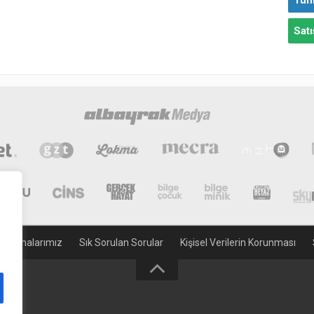
Tüm
Satı
gulamalarımız
Sık Sorulan Sorular
Kişisel Verilerin Korunması