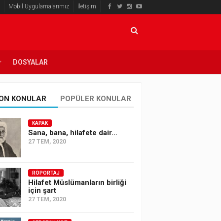
Mobil Uygulamalarımız
İletişim
DOSYALAR
ON KONULAR
POPÜLER KONULAR
KAPAK
Sana, bana, hilafete dair…
27 TEM, 2020
RÖPORTAJ
Hilafet Müslümanların birliği
için şart
27 TEM, 2020