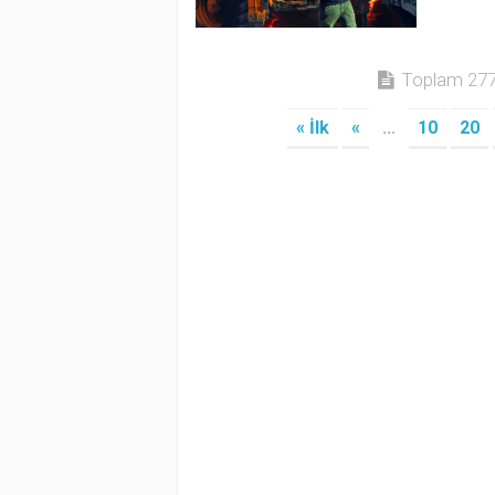
Toplam 277 
« İlk
«
...
10
20