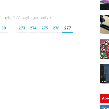
sayfa, 277. sayfa gösteriliyor.
30
...
273
274
275
276
277
Abon