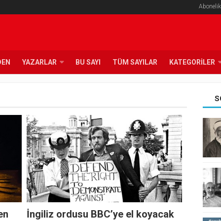
Abonelik
DEN
YAZARLAR
BU SAYI
TÜM SAYILAR
KATEGORILER
S
en
İngiliz ordusu BBC’ye el koyacak