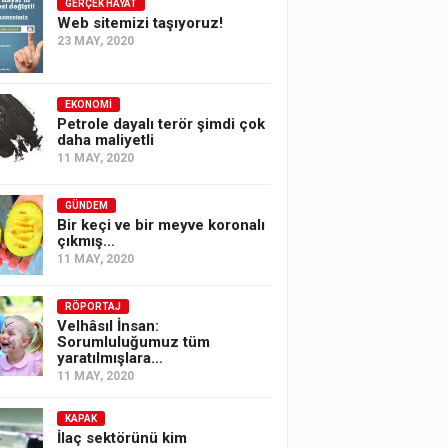
GERÇEK HAYAT
Web sitemizi taşıyoruz!
23 MAY, 2020
EKONOMI
Petrole dayalı terör şimdi çok
daha maliyetli
11 MAY, 2020
GÜNDEM
Bir keçi ve bir meyve koronalı
çıkmış…
11 MAY, 2020
RÖPORTAJ
Velhâsıl İnsan:
Sorumluluğumuz tüm
yaratılmışlara…
11 MAY, 2020
KAPAK
İlaç sektörünü kim