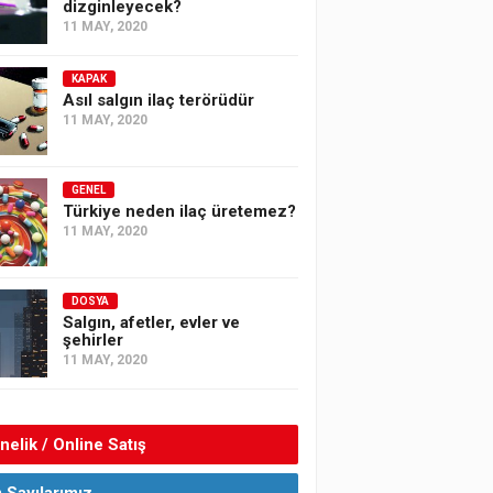
dizginleyecek?
11 MAY, 2020
KAPAK
Asıl salgın ilaç terörüdür
11 MAY, 2020
GENEL
Türkiye neden ilaç üretemez?
11 MAY, 2020
DOSYA
Salgın, afetler, evler ve
şehirler
11 MAY, 2020
elik / Online Satış