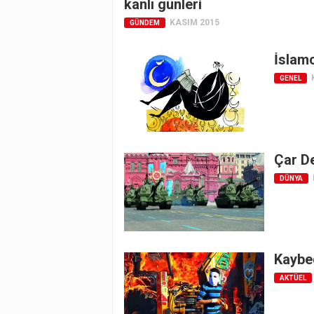
kanlı günleri
KASIM 2015
GÜNDEM
İslamc
GENEL
Çar De
DÜNYA
Kaybe
AKTÜEL