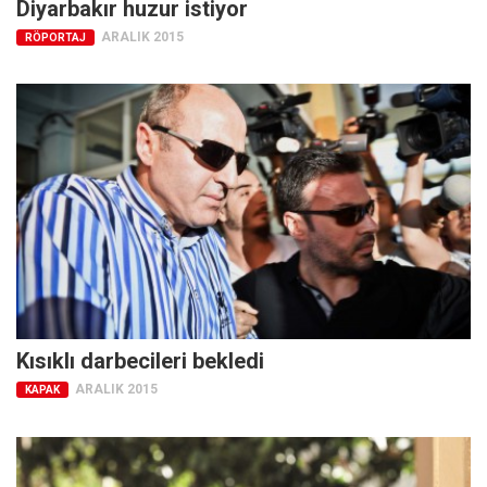
Diyarbakır huzur istiyor
Facebook
ARALIK 2015
RÖPORTAJ
Instagram
YouTube
Editörden
Yazarlar
Kemal Özer
Mahmut Toptaş
Yvonne Ridley
Barış Tarımcıoğlu
Ömer Kayani
Kısıklı darbecileri bekledi
Yusuf Armağan
ARALIK 2015
KAPAK
Hasanali Yıldırım
Leyla Şerif Emin
Selçuk Türkyılmaz