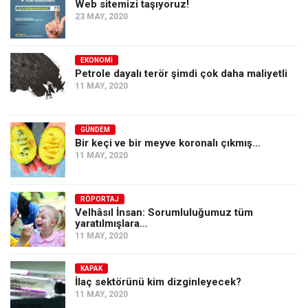
Web sitemizi taşıyoruz!
23 MAY, 2020
EKONOMI
Petrole dayalı terör şimdi çok daha maliyetli
11 MAY, 2020
GÜNDEM
Bir keçi ve bir meyve koronalı çıkmış…
11 MAY, 2020
RÖPORTAJ
Velhâsıl İnsan: Sorumluluğumuz tüm
yaratılmışlara…
11 MAY, 2020
KAPAK
İlaç sektörünü kim dizginleyecek?
11 MAY, 2020