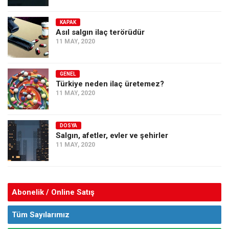
KAPAK
Asıl salgın ilaç terörüdür
11 MAY, 2020
GENEL
Türkiye neden ilaç üretemez?
11 MAY, 2020
DOSYA
Salgın, afetler, evler ve şehirler
11 MAY, 2020
Abonelik / Online Satış
Tüm Sayılarımız