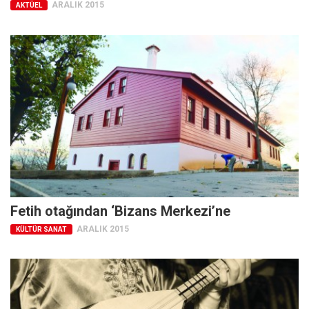
Amerika
ARALIK 2015
AKTÜEL
Avustralya
Tarih
Düşünce
Dosyalar
Fetih otağından ‘Bizans Merkezi’ne
ARALIK 2015
KÜLTÜR SANAT