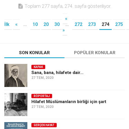
Toplam 277 sayfa, 274. sayfa gösteriliyor.
«
İlk
«
...
10
20
30
...
272
273
274
275
»
SON KONULAR
POPÜLER KONULAR
KAPAK
Sana, bana, hilafete dair…
27 TEM, 2020
RÖPORTAJ
Hilafet Müslümanların birliği için şart
27 TEM, 2020
GERÇEK HAYAT