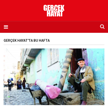
Anasayfa
GERÇEK HAYAT'TA BU HAFTA
Hakkımızda
Künye
İletişim
Abone olmak istiyorum
Satış noktası listesi
Eksik sayıların temini
Sosyal Medya
Twitter