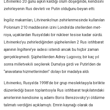
Litvinenko 20 günü aşkın kaldığı ölüm döşe­ğinde, kendisini
zehirleye­nin Rus devleti ve Putin olduğunu beyan etti.
İngiliz makamları, Litvinenko’nun zehirlen­mesinde kullanılan
Polo­nium 210 maddesinin izini Londra’da otellerden met­
roya, uçaklardan Rusya’da­ki bir nükleer tesise kadar sürdü.
Litvinenko’yu zehir­lediğinden şüphelenilen 2 Rus istihbarat
ajanının İngiltere’ye iadesi istendi ancak bu hiçbir zaman
gerçekleşmedi. Şüpheli­lerden Adrey Lugovoy, bir kaç yıl
sonra milletvekili seçilerek Duma’ya girdi ve Putin’den de
“anavatana hizmetlerinden” dolayı bir madalya aldı.
Litvinenko, Rusya’da 1998’de bir grup meslekta­şıyla birlikte
düzenlediği basın toplantısıyla Rus istihbarat teşkilatındaki
amirlerinin kendisine iş adamı Boris Berezovsky’yi öldürme
talimatı verdiğini açıklamıştı. Emrin kaynağı olarak da