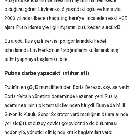
Rusya’da kendisinin ve ailesinin hayatlarının tehlikede
olduğunu gören Litvinenko, 6 yaşındaki oğlu ve karısıyla
2003 yılında ülkeden kaçtı. İngiltere’ye iltica eden eski KGB
ajanı, Putin idaresiyle ilgili ifşaatını bu ülkeden sürdürdü.
Bu arada, Rus gizli servisi poligonlarındaki hedef
tahtalarında Litvi­nenko’nun fotoğraflarını kullanarak atış
talimi yap­maya başlamıştı bile.
Putine darbe yapacaktı intihar etti
Putin’in en güçlü mu­haliflerinden Boris Berezo­vksy, servetini
Boris Yelt­sin yönetimi döneminde kazanan yeni Rus iş
adamı neslinin tipik temsilcilerin­den biriydi. Rusya’da Milli
Güvenlik Kurulu Genel Sekreter yardımcılığının da aralarında
yer aldığı üst düzey devlet görevlerinde de bulunması
nedeniyle, yönetici elit içinde kritik bağlantıları vardı.