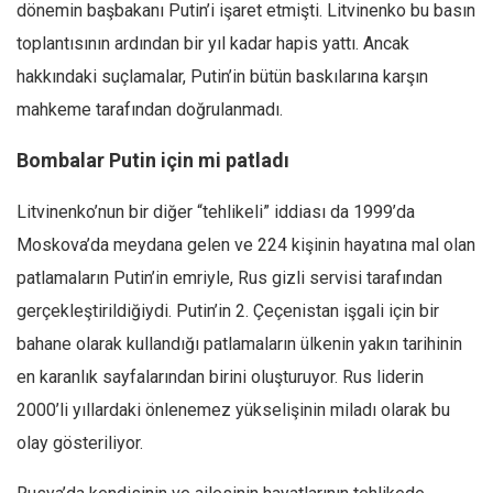
dönemin başba­kanı Putin’i işaret etmişti. Litvinenko bu basın
top­lantısının ardından bir yıl kadar hapis yattı. Ancak
hakkındaki suçlamalar, Putin’in bütün baskılarına karşın
mahkeme tarafın­dan doğrulanmadı.
Bombalar Putin için mi patladı
Litvinenko’nun bir diğer “tehlikeli” iddiası da 1999’da
Moskova’da mey­dana gelen ve 224 kişinin hayatına mal olan
patla­maların Putin’in emriyle, Rus gizli servisi tarafından
gerçekleştirildiğiydi. Putin’in 2. Çeçenistan iş­gali için bir
bahane olarak kullandığı patlamaların ülkenin yakın tarihinin
en karanlık sayfalarından birini oluşturuyor. Rus liderin
2000’li yıllardaki önlenemez yükselişinin miladı olarak bu
olay gös­teriliyor.