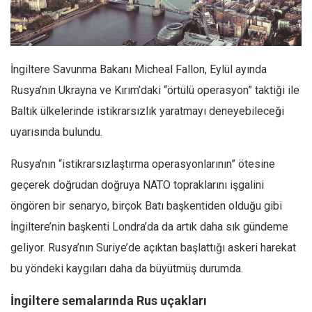
Facebook
Instagram
YouTube
İngiltere Savunma Baka­nı Micheal Fallon, Eylül ayında
Editörden
Rusya’nın Ukray­na ve Kırım’daki “örtülü operasyon” taktiği ile
Yazarlar
Baltık ülkelerinde istikrarsızlık yaratmayı deneyebileceği
Kemal Özer
uyarısında bulundu.
Mahmut Toptaş
Rusya’nın “istikrarsız­laştırma operasyonlarının” ötesine
Yvonne Ridley
geçerek doğrudan doğruya NATO topraklarını işgalini
Barış Tarımcıoğlu
öngören bir senar­yo, birçok Batı başkentiden olduğu gibi
Ömer Kayani
İngiltere’nin başkenti Londra’da da artık daha sık gündeme
Yusuf Armağan
geliyor. Rusya’nın Suriye’de açıktan başlattığı askeri harekat
Hasanali Yıldırım
bu yöndeki kaygıları daha da büyütmüş durumda.
Leyla Şerif Emin
İngiltere semalarında Rus uçakları
Selçuk Türkyılmaz