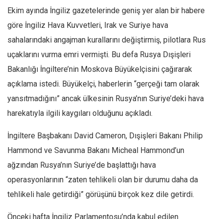
Ekim ayında İngiliz gazetelerinde geniş yer alan bir habere
Ekonomi
göre İngiliz Hava Kuvvetleri, Irak ve Suriye hava
Spor
sahalarındaki angaj­man kurallarını değiştirmiş, pilotlara Rus
Manzara
uçaklarını vur­ma emri vermişti. Bu defa Rusya Dışişleri
Sağlık
Bakanlığı İn­giltere’nin Moskova Büyü­kelçisini çağırarak
Gıda-Beslenme
açıklama istedi. Büyükelçi, haberlerin “gerçeği tam olarak
Hayat
yansıt­madığını” ancak ülkesinin Rusya’nın Suriye’deki hava
Türkiye
harekatıyla ilgili kaygıları olduğunu açıkladı.
Siyaset
İngiltere Başbakanı David Cameron, Dışişleri Bakanı Philip
Dünya
Hammond ve Savunma Bakanı Micheal Hammond’un
Avrupa
ağzından Rusya’nın Suriye’de başlat­tığı hava
Asya
operasyonlarının “zaten tehlikeli olan bir durumu daha da
Afrika
tehlikeli hale getirdiği” görüşünü birçok kez dile getirdi.
İslam Dünyası
Önceki hafta İngiliz Par­lamentosu’nda kabul edi­len