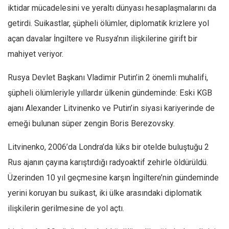
iktidar mü­cadelesini ve yeraltı dün­yası hesaplaşmalarını da
getirdi. Suikastlar, şüpheli ölümler, diplomatik krizle­re yol
açan davalar İngilte­re ve Rusya’nın ilişkilerine girift bir
mahiyet veriyor.
Rusya Devlet Başkanı Vladimir Putin’in 2 önemli muhalifi,
şüpheli ölümle­riyle yıllardır ülkenin gün­deminde: Eski KGB
ajanı Alexander Litvinenko ve Putin’in siyasi kariyerinde de
emeği bulunan süper zengin Boris Berezovsky.
Litvinenko, 2006’da Londra’da lüks bir otelde buluştuğu 2
Rus ajanın ça­yına karıştırdığı radyoaktif zehirle öldürüldü.
Üze­rinden 10 yıl geçmesine karşın İngiltere’nin günde­minde
yerini koruyan bu suikast, iki ülke arasındaki diplomatik
ilişkilerin geril­mesine de yol açtı.