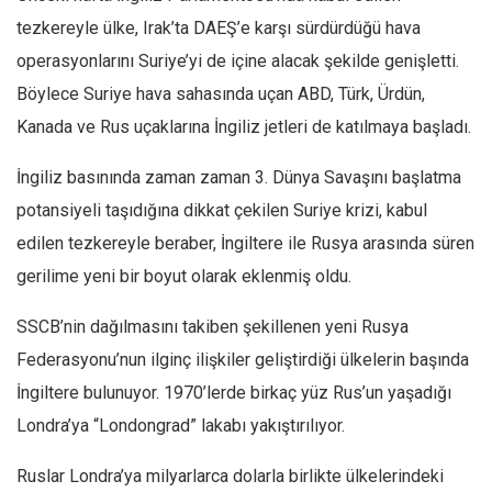
Amerika
tezkereyle ülke, Irak’ta DAEŞ’e karşı sürdürdüğü hava
Avustralya
operasyonlarını Suri­ye’yi de içine alacak şekilde genişletti.
Tarih
Böylece Suriye hava sahasında uçan ABD, Türk, Ürdün,
Düşünce
Kanada ve Rus uçaklarına İngiliz jetle­ri de katılmaya başladı.
Dosyalar
İngiliz basınında zaman zaman 3. Dünya Savaşını başlatma
potansiyeli taşıdı­ğına dikkat çekilen Suriye krizi, kabul
edilen tezke­reyle beraber, İngiltere ile Rusya arasında süren
geri­lime yeni bir boyut olarak eklenmiş oldu.
SSCB’nin dağılmasını takiben şekille­nen yeni Rusya
Federasyonu’nun ilginç ilişkiler geliştirdiği ülkelerin başında
İngiltere bulunuyor. 1970’lerde birkaç yüz Rus’un yaşadığı
Londra’ya “Londongrad” lakabı yakıştırılıyor.
Ruslar Londra’ya mil­yarlarca dolarla birlikte ülkelerindeki