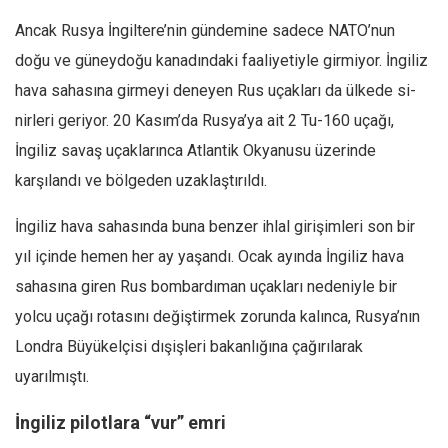
Ancak Rusya İngilte­re’nin gündemine sadece NATO’nun
Mehmet Ali Tekin
doğu ve güney­doğu kanadındaki faaliye­tiyle girmiyor. İngiliz
Abir E. Nahas
hava sahasına girmeyi deneyen Rus uçakları da ülkede si­
Amina S. Jenenkovic
nirleri geriyor. 20 Kasım’da Rusya’ya ait 2 Tu-160 uçağı,
Bağdagül Öz
İngiliz savaş uçaklarınca Atlantik Okyanusu üzerin­de
Esra Elönü
karşılandı ve bölgeden uzaklaştırıldı.
» Yazar arşivi
İngiliz hava sahasında buna benzer ihlal girişimle­ri son bir
Bu Sayı
yıl içinde hemen her ay yaşandı. Ocak ayın­da İngiliz hava
Tüm Sayılar
sahasına giren Rus bombardıman uçakları nedeniyle bir
Kategoriler
yolcu uçağı rotasını değiş­tirmek zorunda kalınca, Rusya’nın
Kültür Sanat
Londra Büyü­kelçisi dışişleri bakanlığına çağırılarak
Kitap
uyarılmıştı.
Karisi kitap sualleri
İngiliz pilotlara “vur” emri
7 soruda bu hafta