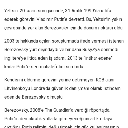
Yeltsin, 20. asrın son gününde, 31 Aralık 1999’da istifa
ederek görevini Vla­dimir Putin’e devretti. Bu, Yeltsin’in yakın
çevresinde yer alan Berezovsky için de dönüm noktası oldu.
2003’te hakkında açı­lan soruşturmada ifade vermesi istenen
Berezov­sky yurt dışındaydı ve bir daha Rusya’ya dönmedi.
İngiltere’ye iltica eden iş adamı, 2013’te “intihar edene”
kadar Putin’e sert muhalefetini sürdürdü.
Kendisini öldürme gö­revini yerine getirmeyen KGB ajanı
Litvinenko’yu Londra’da güvenlik da­nışmanı olarak istihdam
eden de Berezovsky ol­muştu.
Berezovsky, 2008’e The Guardian’a verdiği rö­portajda,
Putin’in demok­ratik yollarla gitmeyeceği­nin artık ortaya
çıktığını, Putin rejimini değiştirmek için güç kullanılmasının