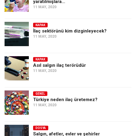
yaratılmışlara…
11 MAY, 2020
KAPAK
İlaç sektörünü kim dizginleyecek?
11 MAY, 2020
KAPAK
Asıl salgın ilaç terörüdür
11 MAY, 2020
GENEL
Türkiye neden ilaç üretemez?
11 MAY, 2020
DOSYA
Salgın, afetler, evler ve şehirler