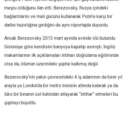
meşru olduğunu ilan etti. Berezovsky, Rusya içinde­ki
bağlantılarını ve mali gücünü kullanarak Putin’e karşı bir
darbe hazırlığına girdiğini de aynı röportaj­da duyurdu.
Ancak Berezovsky 2013 mart ayında evinde ölü bulundu.
Görünüşe göre kendisini banyoya kapatıp asmıştı. İngiliz
makamlarının ilk açıkla­maları intiharı doğrulama eğiliminde
olsa da, ölü­mün üzerindeki şüphe kalkmış değil.
Bezerovsky’nin yakın çevresindeki 4 iş adamının da birer yıl
arayla ya Lond­ra’da bir metro treninin altında kalarak ya da
lüks bir binanın üst katından atlayarak “intihar” etmele­ri bu
şüpheyi büyüttü.