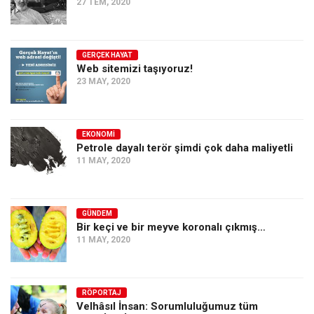
27 TEM, 2020
GERÇEK HAYAT
Web sitemizi taşıyoruz!
23 MAY, 2020
EKONOMI
Petrole dayalı terör şimdi çok daha maliyetli
11 MAY, 2020
GÜNDEM
Bir keçi ve bir meyve koronalı çıkmış…
11 MAY, 2020
RÖPORTAJ
Velhâsıl İnsan: Sorumluluğumuz tüm