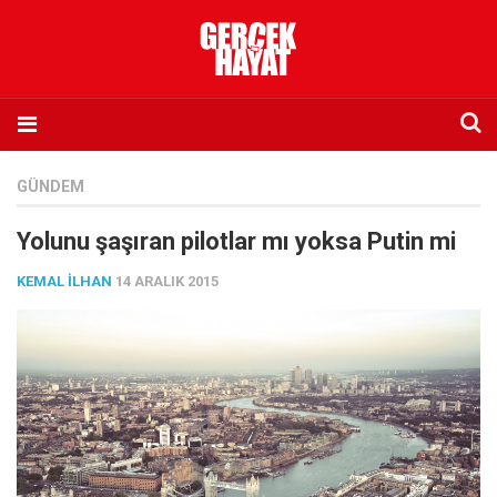
Anasayfa
GÜNDEM
Hakkımızda
Yolunu şaşıran pilotlar mı yoksa Putin mi
Künye
KEMAL İLHAN
14 ARALIK 2015
İletişim
Abone olmak istiyorum
Satış noktası listesi
Eksik sayıların temini
Sosyal Medya
Twitter