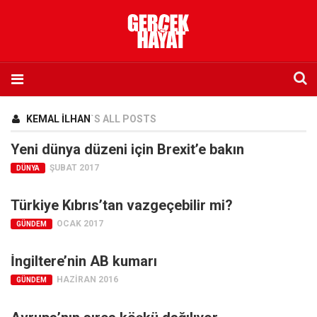
Anasayfa
KEMAL İLHAN
`S ALL POSTS
Hakkımızda
Yeni dünya düzeni için Brexit’e bakın
Künye
ŞUBAT 2017
DÜNYA
İletişim
Türkiye Kıbrıs’tan vazgeçebilir mi?
Abone olmak istiyorum
OCAK 2017
GÜNDEM
Satış noktası listesi
Eksik sayıların temini
İngiltere’nin AB kumarı
Sosyal Medya
HAZIRAN 2016
GÜNDEM
Twitter