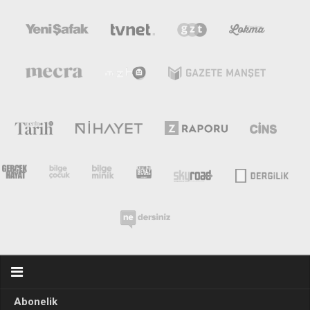
Mehmet Ali Tekin
Abir E. Nahas
Amina S. Jenenkovic
Bağdagül Öz
Esra Elönü
» Yazar arşivi
Bu Sayı
Tüm Sayılar
Kategoriler
Kültür Sanat
Kitap
Karisi kitap sualleri
Abonelik
7 soruda bu hafta