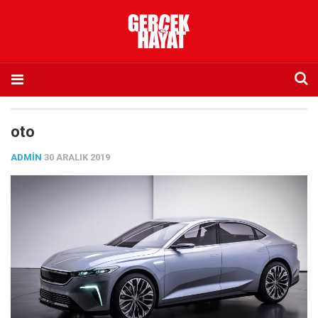
Anasayfa
oto
Hakkımızda
ADMIN
30 ARALIK 2019
Künye
İletişim
Abone olmak istiyorum
Satış noktası listesi
Eksik sayıların temini
Sosyal Medya
Twitter