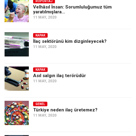
Amerika
RÖPORTAJ
Velhâsıl İnsan: Sorumluluğumuz tüm
yaratılmışlara…
Avustralya
11 MAY, 2020
Tarih
Düşünce
KAPAK
İlaç sektörünü kim dizginleyecek?
Dosyalar
11 MAY, 2020
KAPAK
Asıl salgın ilaç terörüdür
11 MAY, 2020
GENEL
Türkiye neden ilaç üretemez?
11 MAY, 2020