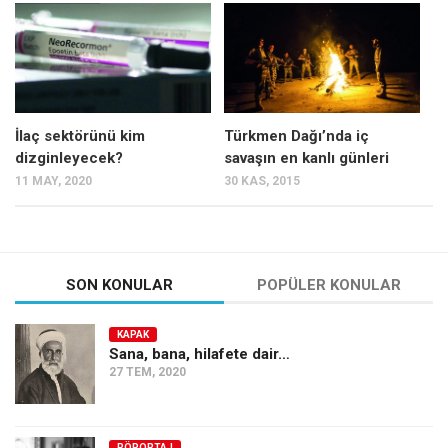
Mehmet Ali Tekin
Abir E. Nahas
Amina S. Jenenkovic
Bağdagül Öz
İlaç sektörünü kim
Türkmen Dağı’nda iç
dizginleyecek?
savaşın en kanlı günleri
Esra Elönü
11 MAY, 2020
30 KAS, 2015
» Yazar arşivi
Bu Sayı
Tüm Sayılar
SON KONULAR
POPÜLER KONULAR
Kategoriler
KAPAK
Kültür Sanat
Sana, bana, hilafete dair…
27 TEM, 2020
Kitap
Karisi kitap sualleri
7 soruda bu hafta
RÖPORTAJ