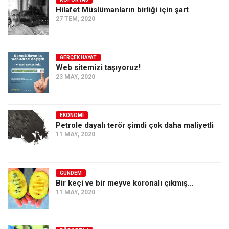
Hilafet Müslümanların birliği için şart
Ekonomi
27 TEM, 2020
Spor
Manzara
GERÇEK HAYAT
Sağlık
Web sitemizi taşıyoruz!
23 MAY, 2020
Gıda-Beslenme
Hayat
Türkiye
EKONOMI
Petrole dayalı terör şimdi çok daha maliyetli
Siyaset
11 MAY, 2020
Dünya
Avrupa
GÜNDEM
Asya
Bir keçi ve bir meyve koronalı çıkmış…
11 MAY, 2020
Afrika
İslam Dünyası