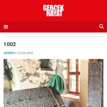
Anasayfa
1002
Hakkımızda
ADMIN
6 OCAK 2020
Künye
İletişim
Abone olmak istiyorum
Satış noktası listesi
Eksik sayıların temini
Sosyal Medya
Twitter