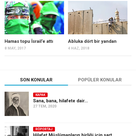
Mehmet Ali Tekin
Abir E. Nahas
Amina S. Jenenkovic
Bağdagül Öz
Hamas topu İsrail’e attı
Abluka dört bir yandan
8 MAY, 2017
4 HAZ, 2018
Esra Elönü
» Yazar arşivi
Bu Sayı
SON KONULAR
POPÜLER KONULAR
Tüm Sayılar
Kategoriler
KAPAK
Sana, bana, hilafete dair…
Kültür Sanat
27 TEM, 2020
Kitap
Karisi kitap sualleri
RÖPORTAJ
7 soruda bu hafta
Hilafet Müslümanların birliği için şart