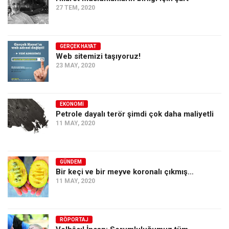
27 TEM, 2020
Ekonomi
Spor
Manzara
GERÇEK HAYAT
Web sitemizi taşıyoruz!
Sağlık
23 MAY, 2020
Gıda-Beslenme
Hayat
EKONOMI
Petrole dayalı terör şimdi çok daha maliyetli
Türkiye
11 MAY, 2020
Siyaset
Dünya
GÜNDEM
Avrupa
Bir keçi ve bir meyve koronalı çıkmış…
Asya
11 MAY, 2020
Afrika
İslam Dünyası
RÖPORTAJ