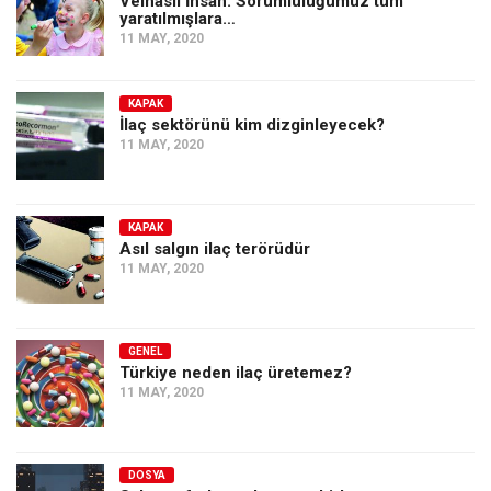
Velhâsıl İnsan: Sorumluluğumuz tüm
Amerika
yaratılmışlara…
11 MAY, 2020
Avustralya
Tarih
KAPAK
Düşünce
İlaç sektörünü kim dizginleyecek?
11 MAY, 2020
Dosyalar
KAPAK
Asıl salgın ilaç terörüdür
11 MAY, 2020
GENEL
Türkiye neden ilaç üretemez?
11 MAY, 2020
DOSYA