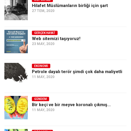
Hilafet Müslümanların birliği için şart
Ekonomi
27 TEM, 2020
Spor
Manzara
GERÇEK HAYAT
Sağlık
Web sitemizi taşıyoruz!
23 MAY, 2020
Gıda-Beslenme
Hayat
Türkiye
EKONOMI
Petrole dayalı terör şimdi çok daha maliyetli
Siyaset
11 MAY, 2020
Dünya
Avrupa
GÜNDEM
Asya
Bir keçi ve bir meyve koronalı çıkmış…
11 MAY, 2020
Afrika
İslam Dünyası