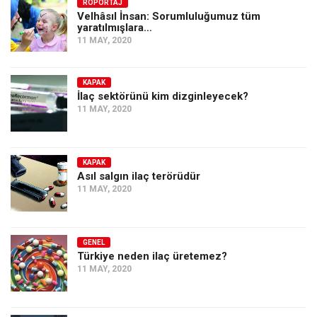
Amerika
RÖPORTAJ
Velhâsıl İnsan: Sorumluluğumuz tüm
yaratılmışlara…
Avustralya
11 MAY, 2020
Tarih
Düşünce
KAPAK
İlaç sektörünü kim dizginleyecek?
Dosyalar
11 MAY, 2020
KAPAK
Asıl salgın ilaç terörüdür
11 MAY, 2020
GENEL
Türkiye neden ilaç üretemez?
11 MAY, 2020