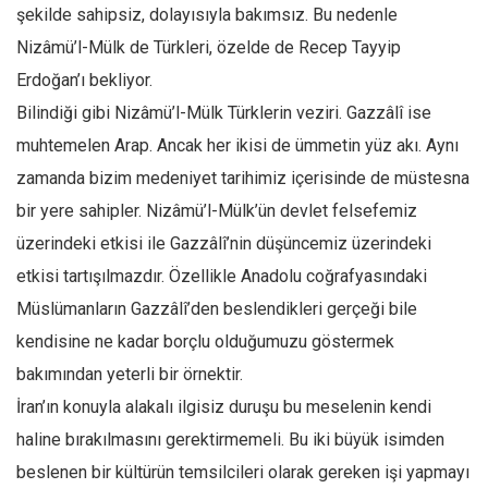
şekilde sahipsiz, dolayısıyla bakımsız. Bu nedenle
Nizâmü’l-Mülk de Türkleri, özelde de Recep Tayyip
Erdoğan’ı bekliyor.
Bilindiği gibi Nizâmü’l-Mülk Türklerin veziri. Gazzâlî ise
muhtemelen Arap. Ancak her ikisi de ümmetin yüz akı. Aynı
zamanda bizim medeniyet tarihimiz içerisinde de müstesna
bir yere sahipler. Nizâmü’l-Mülk’ün devlet felsefemiz
üzerindeki etkisi ile Gazzâlî’nin düşüncemiz üzerindeki
etkisi tartışılmazdır. Özellikle Anadolu coğrafyasındaki
Müslümanların Gazzâlî’den beslendikleri gerçeği bile
kendisine ne kadar borçlu olduğumuzu göstermek
bakımından yeterli bir örnektir.
İran’ın konuyla alakalı ilgisiz duruşu bu meselenin kendi
haline bırakılmasını gerektirmemeli. Bu iki büyük isimden
beslenen bir kültürün temsilcileri olarak gereken işi yapmayı