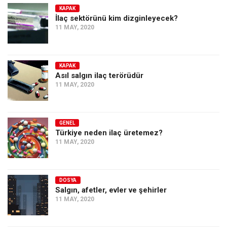
KAPAK
İlaç sektörünü kim dizginleyecek?
11 MAY, 2020
KAPAK
Asıl salgın ilaç terörüdür
11 MAY, 2020
GENEL
Türkiye neden ilaç üretemez?
11 MAY, 2020
DOSYA
Salgın, afetler, evler ve şehirler
11 MAY, 2020