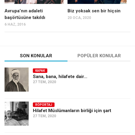
Avrupa’nın adaleti
Biz yoksak sen bir hiçsin
başörtüsüne takıldı
20 OCA, 2020
6 HAZ, 2016
SON KONULAR
POPÜLER KONULAR
KAPAK
Sana, bana, hilafete dair…
27 TEM, 2020
RÖPORTAJ
Hilafet Müslümanların birliği için şart
27 TEM, 2020