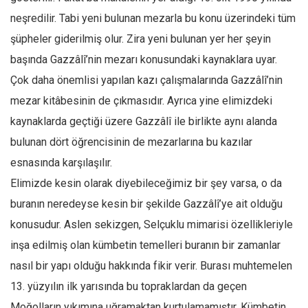
neşredilir. Tabi yeni bulunan mezarla bu konu üzerindeki tüm
şüpheler giderilmiş olur. Zira yeni bulunan yer her şeyin
başında Gazzâlî’nin mezarı konusundaki kaynaklara uyar.
Çok daha önemlisi yapılan kazı çalışmalarında Gazzâlî’nin
mezar kitâbesinin de çıkmasıdır. Ayrıca yine elimizdeki
kaynaklarda geçtiği üzere Gazzâlî ile birlikte aynı alanda
bulunan dört öğrencisinin de mezarlarına bu kazılar
esnasında karşılaşılır.
Elimizde kesin olarak diyebileceğimiz bir şey varsa, o da
buranın neredeyse kesin bir şekilde Gazzâlî’ye ait olduğu
konusudur. Aslen sekizgen, Selçuklu mimarisi özellikleriyle
inşa edilmiş olan kümbetin temelleri buranın bir zamanlar
nasıl bir yapı olduğu hakkında fikir verir. Burası muhtemelen
13. yüzyılın ilk yarısında bu topraklardan da geçen
Moğolların yıkımına uğramaktan kurtulamamıştır. Kümbetin