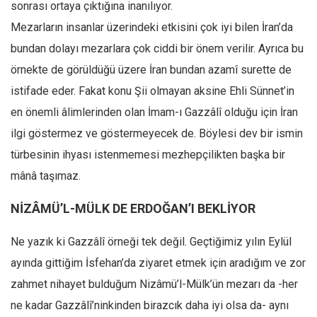
sonrası ortaya çıktığına inanılıyor.
Mezarların insanlar üzerindeki etkisini çok iyi bilen İran’da
bundan dolayı mezarlara çok ciddi bir önem verilir. Ayrıca bu
örnekte de görüldüğü üzere İran bundan azamî surette de
istifade eder. Fakat konu Şii olmayan aksine Ehli Sünnet’in
en önemli âlimlerinden olan İmam-ı Gazzâlî olduğu için İran
ilgi göstermez ve göstermeyecek de. Böylesi dev bir ismin
türbesinin ihyası istenmemesi mezhepçilikten başka bir
mânâ taşımaz.
NİZÂMÜ’L-MÜLK DE ERDOĞAN’I BEKLİYOR
Ne yazık ki Gazzâlî örneği tek değil. Geçtiğimiz yılın Eylül
ayında gittiğim İsfehan’da ziyaret etmek için aradığım ve zor
zahmet nihayet bulduğum Nizâmü’l-Mülk’ün mezarı da -her
ne kadar Gazzâlî’ninkinden birazcık daha iyi olsa da- aynı