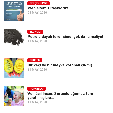
GERÇEK HAYAT
Web sitemizi taşıyoruz!
23 MAY, 2020
EKONOMI
Petrole dayalı terör şimdi çok daha maliyetli
11 MAY, 2020
GÜNDEM
Bir keçi ve bir meyve koronalı çıkmış…
11 MAY, 2020
RÖPORTAJ
Velhâsıl İnsan: Sorumluluğumuz tüm
yaratılmışlara…
11 MAY, 2020