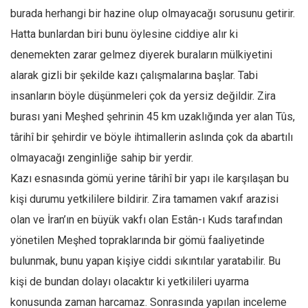
burada herhangi bir hazine olup olmayacağı sorusunu getirir.
Ekonomi
Hatta bunlardan biri bunu öylesine ciddiye alır ki
Spor
denemekten zarar gelmez diyerek buraların mülkiyetini
Manzara
alarak gizli bir şekilde kazı çalışmalarına başlar. Tabi
Sağlık
insanların böyle düşünmeleri çok da yersiz değildir. Zira
Gıda-Beslenme
burası yani Meşhed şehrinin 45 km uzaklığında yer alan Tûs,
Hayat
târihî bir şehirdir ve böyle ihtimallerin aslında çok da abartılı
Türkiye
olmayacağı zenginliğe sahip bir yerdir.
Siyaset
Kazı esnasında gömü yerine târihî bir yapı ile karşılaşan bu
Dünya
kişi durumu yetkililere bildirir. Zira tamamen vakıf arazisi
olan ve İran’ın en büyük vakfı olan Estân-ı Kuds tarafından
Avrupa
yönetilen Meşhed topraklarında bir gömü faaliyetinde
Asya
bulunmak, bunu yapan kişiye ciddi sıkıntılar yaratabilir. Bu
Afrika
kişi de bundan dolayı olacaktır ki yetkilileri uyarma
İslam Dünyası
konusunda zaman harcamaz. Sonrasında yapılan inceleme