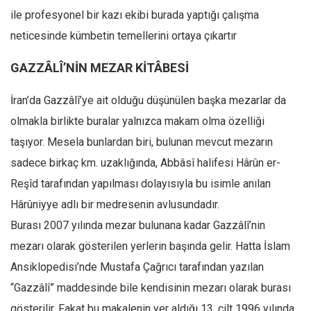
Amerika
ile profesyonel bir kazı ekibi burada yaptığı çalışma
Avustralya
neticesinde kümbetin temellerini ortaya çıkartır
Tarih
GAZZÂLÎ’NİN MEZAR KİTÂBESİ
Düşünce
Dosyalar
İran’da Gazzâlî’ye ait olduğu düşünülen başka mezarlar da
olmakla birlikte buralar yalnızca makam olma özelliği
taşıyor. Mesela bunlardan biri, bulunan mevcut mezarın
sadece birkaç km. uzaklığında, Abbâsî halifesi Hârûn er-
Reşîd tarafından yapılması dolayısıyla bu isimle anılan
Hârûniyye adlı bir medresenin avlusundadır.
Burası 2007 yılında mezar bulunana kadar Gazzâlî’nin
mezarı olarak gösterilen yerlerin başında gelir. Hatta İslam
Ansiklopedisi’nde Mustafa Çağrıcı tarafından yazılan
“Gazzâlî” maddesinde bile kendisinin mezarı olarak burası
gösterilir. Fakat bu makalenin yer aldığı 13. cilt 1996 yılında