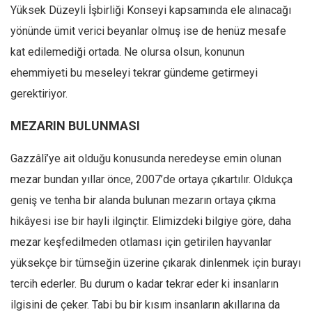
Yüksek Düzeyli İşbirliği Konseyi kapsamında ele alınacağı
Mehmet Ali Tekin
yönünde ümit verici beyanlar olmuş ise de henüz mesafe
Abir E. Nahas
kat edilemediği ortada. Ne olursa olsun, konunun
Amina S. Jenenkovic
ehemmiyeti bu meseleyi tekrar gündeme getirmeyi
Bağdagül Öz
gerektiriyor.
Esra Elönü
MEZARIN BULUNMASI
» Yazar arşivi
Gazzâlî’ye ait olduğu konusunda neredeyse emin olunan
Bu Sayı
mezar bundan yıllar önce, 2007’de ortaya çıkartılır. Oldukça
Tüm Sayılar
geniş ve tenha bir alanda bulunan mezarın ortaya çıkma
Kategoriler
hikâyesi ise bir hayli ilginçtir. Elimizdeki bilgiye göre, daha
Kültür Sanat
mezar keşfedilmeden otlaması için getirilen hayvanlar
Kitap
yüksekçe bir tümseğin üzerine çıkarak dinlenmek için burayı
Karisi kitap sualleri
tercih ederler. Bu durum o kadar tekrar eder ki insanların
ilgisini de çeker. Tabi bu bir kısım insanların akıllarına da
7 soruda bu hafta