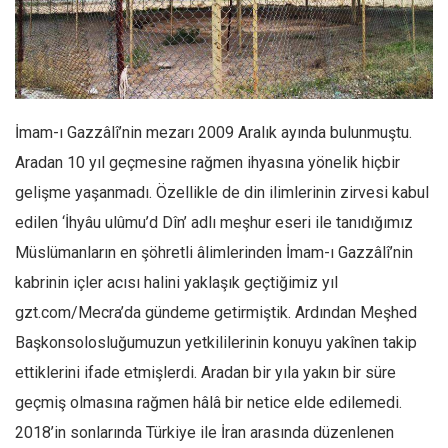
Facebook
Instagram
YouTube
Editörden
İmam-ı Gazzâlî’nin mezarı 2009 Aralık ayında bulunmuştu.
Yazarlar
Aradan 10 yıl geçmesine rağmen ihyasına yönelik hiçbir
Kemal Özer
gelişme yaşanmadı. Özellikle de din ilimlerinin zirvesi kabul
Mahmut Toptaş
edilen ‘İhyâu ulûmu’d Dîn’ adlı meşhur eseri ile tanıdığımız
Yvonne Ridley
Müslümanların en şöhretli âlimlerinden İmam-ı Gazzâlî’nin
Barış Tarımcıoğlu
kabrinin içler acısı halini yaklaşık geçtiğimiz yıl
gzt.com/Mecra’da gündeme getirmiştik. Ardından Meşhed
Ömer Kayani
Başkonsolosluğumuzun yetkililerinin konuyu yakînen takip
Yusuf Armağan
ettiklerini ifade etmişlerdi. Aradan bir yıla yakın bir süre
Hasanali Yıldırım
geçmiş olmasına rağmen hâlâ bir netice elde edilemedi.
Leyla Şerif Emin
2018’in sonlarında Türkiye ile İran arasında düzenlenen
Selçuk Türkyılmaz