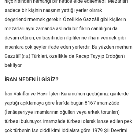
hiçbirisinden herhangi bir netice elde edilemedi. Mezarları
sadece bir kişinin naaşının yattığı yerler olarak
değerlendirmemek gerekir. Özellikle Gazzâlî gibi kişilerin
mezarları aynı zamanda aslında bir fikrin canlılığını da
devam ettiren, en basitinden ilgililerine ilham vermek gibi
insanlara çok şeyler ifade eden yerlerdir. Bu yüzden merhum
Gazzâlî (r.a.) Türkleri, özellikle de Recep Tayyip Erdoğan’ı
bekliyor.
İRAN NEDEN İLGİSİZ?
İran Vakıflar ve Hayır İşleri Kurumu’nun geçtiğimiz günlerde
yaptığı açıklamaya göre İran’da bugün 8167 imamzâde
(İsnâaşeriyye imamlarının oğulları veya erkek torunları)
türbesi bulunuyor. İmamzâde türbesi olarak lanse edilen pek
çok türbenin ise ciddi kimi iddialara göre 1979 Şii Devrimi